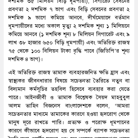
দশমিক ৩৫ মিলিয়ন বিড়ি ধূমপায়ী), সিগারেট সেবনের
প্রবণতা ২ দশমিক ৭ ভাগ এবং বিড়ি সেবনের প্রবণতা ২
দশমিক ৯ ভাগে কমিয়ে আনবে, দীর্ঘমেয়াদে বর্তমান
ধূমপায়ীদের মধ্যে অকাল মৃত্যু ২ দশমিক শূন্য ১ মিলিয়নে
কমিয়ে আনবে (১ দশমিক শূন্য ৮ মিলিয়ন সিগারেট এবং ৯
লাখ ৩৮ হাজার ৬৫০ বিড়ি ধূমপায়ী) এবং অতিরিক্ত রাজস্ব
৭৫ থেকে ১০০ বিলিয়ন টাকা বৃদ্ধি পাবে (জিডিপি’র শূন্য
দশমিক ৪ ভাগ)।
এই অতিরিক্ত রাজস্ব তামাক ব্যবহারজনিত ক্ষতি হ্রাস এবং
স্বাস্থ্যকর জীবনধারার বিষয়ে সচেতনতা তৈরিতে নতুন বা
বিদ্যমান কর্মসূচির তহবিল হিসেবে ব্যবহার করা যেতে
পারে। আইনজীবী ও তামাক বিশ্লেষক সৈয়দ মাহবুবুল
আলম তাহিন বিজনেস বাংলাদেশকে বলেন, ‘আমরা
সচেতনতার মাধ্যমে তামাকের কারণে হওয়া হৃদরোগ থেকে
মানুষ দূরে রাখতে পারি। প্রত্যক্ষ ও পরোক্ষ ধূমপানের
কারণে কীভাবে হৃদরোগ হয় সে সম্পর্কে ব্যাপক সচেতনতা