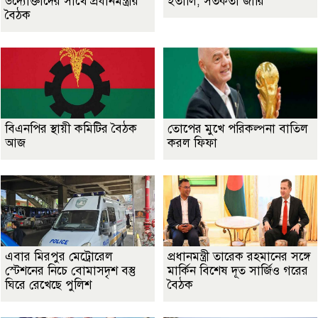
উদ্যোক্তাদের সাথে প্রধানমন্ত্রীর
ইতালি, সতর্কতা জারি
বৈঠক
বিএনপির স্থায়ী কমিটির বৈঠক
তোপের মুখে পরিকল্পনা বাতিল
আজ
করল ফিফা
এবার মিরপুর মেট্রোরেল
প্রধানমন্ত্রী তারেক রহমানের সঙ্গে
স্টেশনের নিচে বোমাসদৃশ বস্তু
মার্কিন বিশেষ দূত সার্জিও গরের
ঘিরে রেখেছে পুলিশ
বৈঠক