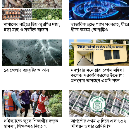
নাগালের বাইরে ডিম-মুরগির দাম,
স্বাভাবিক হচ্ছে গ্যাস সরবরাহ, ধীরে
চড়া মাছ ও সবজির বাজার
ধীরে কমছে ভোগান্তিও
১২ জেলায় বজ্রবৃষ্টির আভাস
মনপুরায় মনোয়ারা বেগম মহিলা
কলেজ সরকারিকরণের উদ্যোগ:
প্রশংসায় ভাসছেন এমপি নয়ন
থাইল্যান্ডে স্কুলে শিক্ষার্থীর বন্দুক
আগস্টের প্রথম ৫ দিনে এল ৬০২
হামলা, শিক্ষকসহ নিহত ৭
মিলিয়ন ডলার রেমিট্যান্স