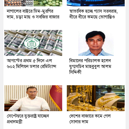
নাগালের বাইরে ডিম-মুরগির
স্বাভাবিক হচ্ছে গ্যাস সরবরাহ,
দাম, চড়া মাছ ও সবজির বাজার
ধীরে ধীরে কমছে ভোগান্তিও
আগস্টের প্রথম ৫ দিনে এল
বিমানের পরিচালক হলেন
৬০২ মিলিয়ন ডলার রেমিট্যান্স
যুগ্মসচিব মাহবুবুল আলম
সিদ্দিকী
সেপ্টেম্বরে যুক্তরাষ্ট্র যাচ্ছেন
দেশের বাজারে কমে গেল
প্রধানমন্ত্রী
সোনার দাম