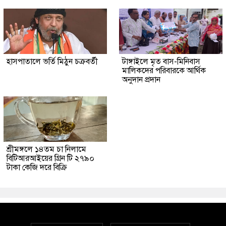
হাসপাতালে ভর্তি মিঠুন চক্রবর্তী
টাঙ্গাইলে মৃত বাস-মিনিবাস
মালিকদের পরিবারকে আর্থিক
অনুদান প্রদান
শ্রীমঙ্গলে ১৪তম চা নিলামে
বিটিআরআইয়ের গ্রিন টি ২৭৯০
টাকা কেজি দরে বিক্রি