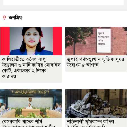
জনপ্রিয়
কালিহাতীতে অবৈধ বালু
জুলাই গণঅভ্যুত্থান স্মৃতি জাদুঘর
উত্তোলন ও মাটি কাটায় মোবাইল
উদ্বোধন ৫ আগস্ট
কোর্ট, একজনের ২ দিনের
কারাদণ্ড
বেসরকারি খাতের শীর্ষ
শক্তিশালী ভূমিকম্পে কাঁপল