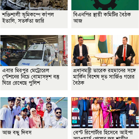
শক্তিশালী ভূমিকম্পে কাঁপল
বিএনপির স্থায়ী কমিটির বৈঠক
ইতালি, সতর্কতা জারি
আজ
এবার মিরপুর মেট্রোরেল
প্রধানমন্ত্রী তারেক রহমানের সঙ্গে
স্টেশনের নিচে বোমাসদৃশ বস্তু
মার্কিন বিশেষ দূত সার্জিও গরের
ঘিরে রেখেছে পুলিশ
বৈঠক
আজ বন্ধু দিবস
বেস্ট রিপোর্টার হিসেবে আইপা
অ্যাওয়ার্ড পেলেন জয় শাহীন