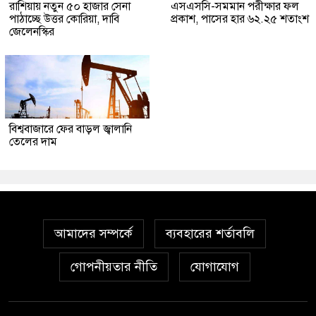
রাশিয়ায় নতুন ৫০ হাজার সেনা
এসএসসি-সমমান পরীক্ষার ফল
পাঠাচ্ছে উত্তর কোরিয়া, দাবি
প্রকাশ, পাসের হার ৬২.২৫ শতাংশ
জেলেনস্কির
বিশ্ববাজারে ফের বাড়ল জ্বালানি
তেলের দাম
আমাদের সম্পর্কে
ব্যবহারের শর্তাবলি
গোপনীয়তার নীতি
যোগাযোগ