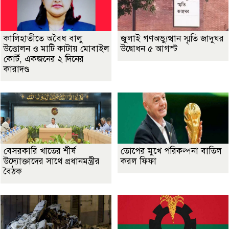
কালিহাতীতে অবৈধ বালু
জুলাই গণঅভ্যুত্থান স্মৃতি জাদুঘর
উত্তোলন ও মাটি কাটায় মোবাইল
উদ্বোধন ৫ আগস্ট
কোর্ট, একজনের ২ দিনের
কারাদণ্ড
বেসরকারি খাতের শীর্ষ
তোপের মুখে পরিকল্পনা বাতিল
উদ্যোক্তাদের সাথে প্রধানমন্ত্রীর
করল ফিফা
বৈঠক