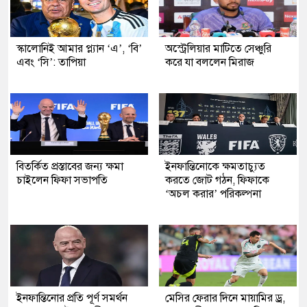
স্কালোনিই আমার প্ল্যান ‘এ’, ‘বি’
অস্ট্রেলিয়ার মাটিতে সেঞ্চুরি
এবং ‘সি’: তাপিয়া
করে যা বললেন মিরাজ
বিতর্কিত প্রস্তাবের জন্য ক্ষমা
ইনফান্তিনোকে ক্ষমতাচ্যুত
চাইলেন ফিফা সভাপতি
করতে জোট গঠন, ফিফাকে
‘অচল করার’ পরিকল্পনা
ইনফান্তিনোর প্রতি পূর্ণ সমর্থন
মেসির ফেরার দিনে মায়ামির ড্র,