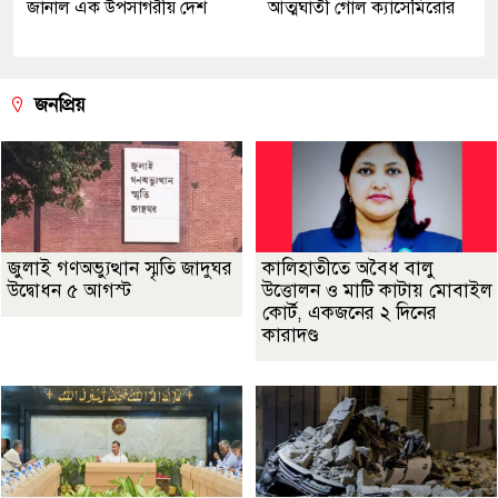
জানাল এক উপসাগরীয় দেশ
আত্মঘাতী গোল ক্যাসেমিরোর
জনপ্রিয়
জুলাই গণঅভ্যুত্থান স্মৃতি জাদুঘর
কালিহাতীতে অবৈধ বালু
উদ্বোধন ৫ আগস্ট
উত্তোলন ও মাটি কাটায় মোবাইল
কোর্ট, একজনের ২ দিনের
কারাদণ্ড