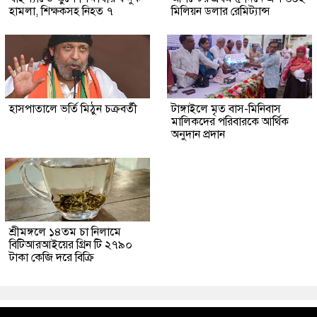
হামলা, শিক্ষকসহ নিহত ৭
মিলিয়ন ডলার রেমিট্যান্স
হাসপাতালে ভর্তি মিঠুন চক্রবর্তী
টাঙ্গাইলে মৃত বাস-মিনিবাস
মালিকদের পরিবারকে আর্থিক
অনুদান প্রদান
শ্রীমঙ্গলে ১৪তম চা নিলামে
বিটিআরআইয়ের গ্রিন টি ২৭৯০
টাকা কেজি দরে বিক্রি