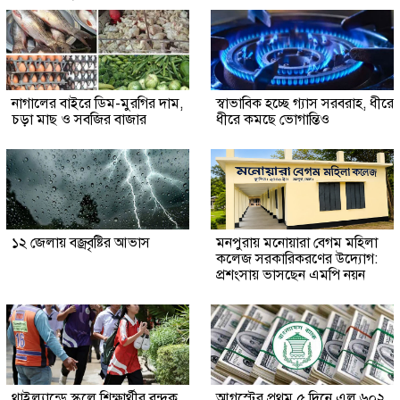
নাগালের বাইরে ডিম-মুরগির দাম,
স্বাভাবিক হচ্ছে গ্যাস সরবরাহ, ধীরে
চড়া মাছ ও সবজির বাজার
ধীরে কমছে ভোগান্তিও
১২ জেলায় বজ্রবৃষ্টির আভাস
মনপুরায় মনোয়ারা বেগম মহিলা
কলেজ সরকারিকরণের উদ্যোগ:
প্রশংসায় ভাসছেন এমপি নয়ন
থাইল্যান্ডে স্কুলে শিক্ষার্থীর বন্দুক
আগস্টের প্রথম ৫ দিনে এল ৬০২