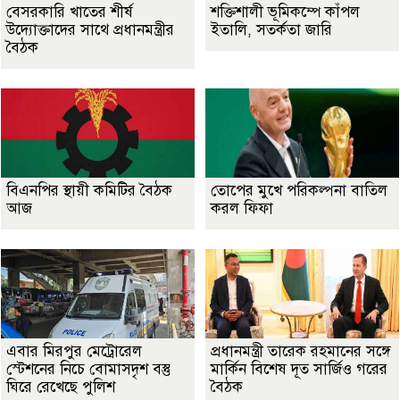
বেসরকারি খাতের শীর্ষ
শক্তিশালী ভূমিকম্পে কাঁপল
উদ্যোক্তাদের সাথে প্রধানমন্ত্রীর
ইতালি, সতর্কতা জারি
বৈঠক
বিএনপির স্থায়ী কমিটির বৈঠক
তোপের মুখে পরিকল্পনা বাতিল
আজ
করল ফিফা
এবার মিরপুর মেট্রোরেল
প্রধানমন্ত্রী তারেক রহমানের সঙ্গে
স্টেশনের নিচে বোমাসদৃশ বস্তু
মার্কিন বিশেষ দূত সার্জিও গরের
ঘিরে রেখেছে পুলিশ
বৈঠক