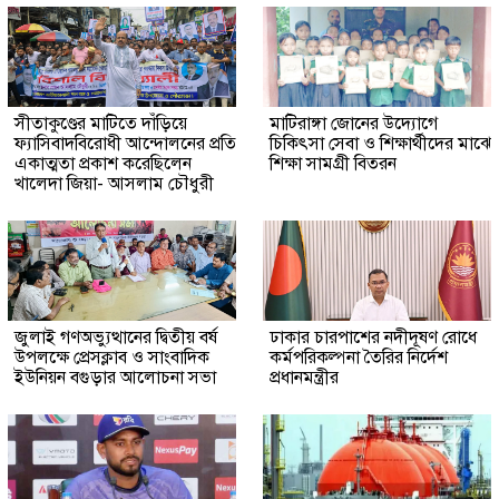
সীতাকুণ্ডের মাটিতে দাঁড়িয়ে
মাটিরাঙ্গা জোনের উদ্যোগে
ফ্যাসিবাদবিরোধী আন্দোলনের প্রতি
চিকিৎসা সেবা ও শিক্ষার্থীদের মাঝে
একাত্মতা প্রকাশ করেছিলেন
শিক্ষা সামগ্রী বিতরন
খালেদা জিয়া- আসলাম চৌধুরী
জুলাই গণঅভ্যুত্থানের দ্বিতীয় বর্ষ
ঢাকার চারপাশের নদীদূষণ রোধে
উপলক্ষে প্রেসক্লাব ও সাংবাদিক
কর্মপরিকল্পনা তৈরির নির্দেশ
ইউনিয়ন বগুড়ার আলোচনা সভা
প্রধানমন্ত্রীর