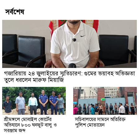
সর্বশেষ
গজারিয়ায় ২৪ জুলাইয়ের স্মৃতিচারণ: গুমের ভয়াবহ অভিজ্ঞতা
তুলে ধরলেন মারুফ মিয়াজি
শ্রীমঙ্গলে মোবাইল কোর্টের
সচিবালয়ের সামনে অতিরিক্ত
অভিযানে ৮০০ ঘনফুট বালু ও
পুলিশ মোতায়েন
সরঞ্জাম জব্দ