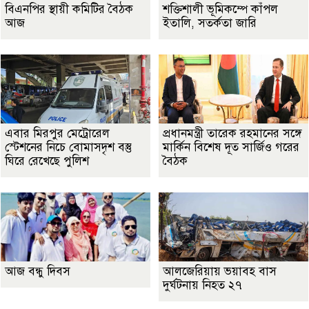
বিএনপির স্থায়ী কমিটির বৈঠক
শক্তিশালী ভূমিকম্পে কাঁপল
আজ
ইতালি, সতর্কতা জারি
এবার মিরপুর মেট্রোরেল
প্রধানমন্ত্রী তারেক রহমানের সঙ্গে
স্টেশনের নিচে বোমাসদৃশ বস্তু
মার্কিন বিশেষ দূত সার্জিও গরের
ঘিরে রেখেছে পুলিশ
বৈঠক
আজ বন্ধু দিবস
আলজেরিয়ায় ভয়াবহ বাস
দুর্ঘটনায় নিহত ২৭