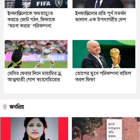
ইনফান্তিনোকে ক্ষমতাচ্যুত
ইনফান্তিনোর প্রতি পূর্ণ সমর্থন
করতে জোট গঠন, ফিফাকে
জানাল এক উপসাগরীয় দেশ
‘অচল করার’ পরিকল্পনা
মেসির ফেরার দিনে মায়ামির ড্র,
তোপের মুখে পরিকল্পনা বাতিল
আত্মঘাতী গোল ক্যাসেমিরোর
করল ফিফা
জনপ্রিয়