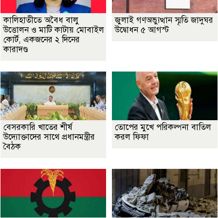
কালিহাতীতে অবৈধ বালু
জুলাই গণঅভ্যুত্থান স্মৃতি জাদুঘর
উত্তোলন ও মাটি কাটায় মোবাইল
উদ্বোধন ৫ আগস্ট
কোর্ট, একজনের ২ দিনের
কারাদণ্ড
বেসরকারি খাতের শীর্ষ
তোপের মুখে পরিকল্পনা বাতিল
উদ্যোক্তাদের সাথে প্রধানমন্ত্রীর
করল ফিফা
বৈঠক