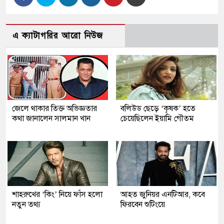
এ ক্যাটাগরির আরো নিউজ
জেলে থাকার তিক্ত অভিজ্ঞতার
বলিউড ছেড়ে ‘কৃষক’ হতে
কথা জানালেন সালমান খান
চেয়েছিলেন ইয়ামি গৌতম
শাহরুখের ‘কিং’ নিয়ে ফাঁস হলো
আহত জুনিয়র এনটিআর, কবে
নতুন তথ্য
ফিরবেন শুটিংয়ে