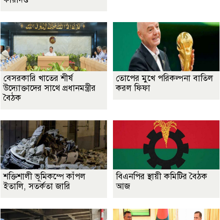
বেসরকারি খাতের শীর্ষ
তোপের মুখে পরিকল্পনা বাতিল
উদ্যোক্তাদের সাথে প্রধানমন্ত্রীর
করল ফিফা
বৈঠক
শক্তিশালী ভূমিকম্পে কাঁপল
বিএনপির স্থায়ী কমিটির বৈঠক
ইতালি, সতর্কতা জারি
আজ