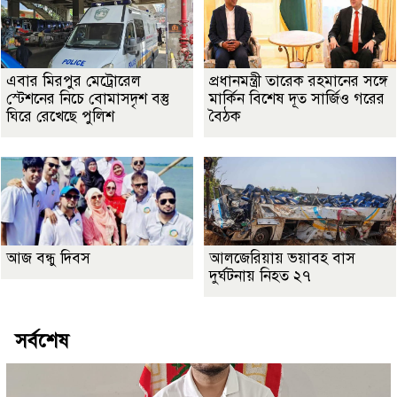
এবার মিরপুর মেট্রোরেল
প্রধানমন্ত্রী তারেক রহমানের সঙ্গে
স্টেশনের নিচে বোমাসদৃশ বস্তু
মার্কিন বিশেষ দূত সার্জিও গরের
ঘিরে রেখেছে পুলিশ
বৈঠক
আজ বন্ধু দিবস
আলজেরিয়ায় ভয়াবহ বাস
দুর্ঘটনায় নিহত ২৭
সর্বশেষ