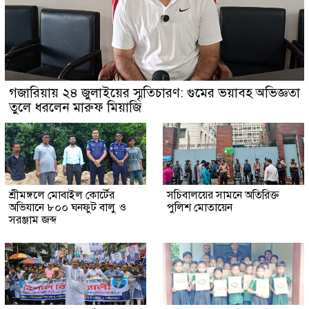
গজারিয়ায় ২৪ জুলাইয়ের স্মৃতিচারণ: গুমের ভয়াবহ অভিজ্ঞতা
তুলে ধরলেন মারুফ মিয়াজি
শ্রীমঙ্গলে মোবাইল কোর্টের
সচিবালয়ের সামনে অতিরিক্ত
অভিযানে ৮০০ ঘনফুট বালু ও
পুলিশ মোতায়েন
সরঞ্জাম জব্দ