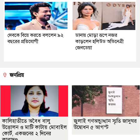
দেবকে বিয়ে করতে বললেন ৯২
ডানায় মোড়া রূপে নজর
বছরের প্রতিযোগী
কাড়লেন হলিউড অভিনেত্রী
জেনডেয়া
জনপ্রিয়
কালিহাতীতে অবৈধ বালু
জুলাই গণঅভ্যুত্থান স্মৃতি জাদুঘর
উত্তোলন ও মাটি কাটায় মোবাইল
উদ্বোধন ৫ আগস্ট
কোর্ট, একজনের ২ দিনের
কারাদণ্ড