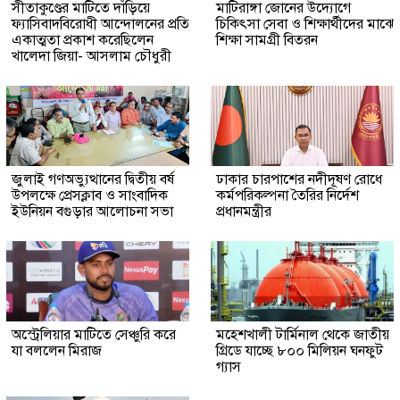
সীতাকুণ্ডের মাটিতে দাঁড়িয়ে
মাটিরাঙ্গা জোনের উদ্যোগে
ফ্যাসিবাদবিরোধী আন্দোলনের প্রতি
চিকিৎসা সেবা ও শিক্ষার্থীদের মাঝে
একাত্মতা প্রকাশ করেছিলেন
শিক্ষা সামগ্রী বিতরন
খালেদা জিয়া- আসলাম চৌধুরী
জুলাই গণঅভ্যুত্থানের দ্বিতীয় বর্ষ
ঢাকার চারপাশের নদীদূষণ রোধে
উপলক্ষে প্রেসক্লাব ও সাংবাদিক
কর্মপরিকল্পনা তৈরির নির্দেশ
ইউনিয়ন বগুড়ার আলোচনা সভা
প্রধানমন্ত্রীর
অস্ট্রেলিয়ার মাটিতে সেঞ্চুরি করে
মহেশখালী টার্মিনাল থেকে জাতীয়
যা বললেন মিরাজ
গ্রিডে যাচ্ছে ৮০০ মিলিয়ন ঘনফুট
গ্যাস