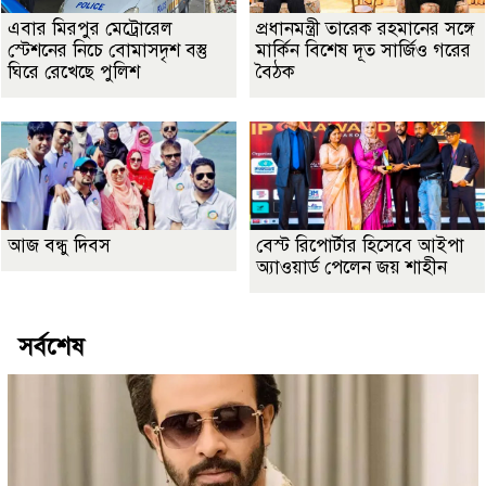
এবার মিরপুর মেট্রোরেল
প্রধানমন্ত্রী তারেক রহমানের সঙ্গে
স্টেশনের নিচে বোমাসদৃশ বস্তু
মার্কিন বিশেষ দূত সার্জিও গরের
ঘিরে রেখেছে পুলিশ
বৈঠক
আজ বন্ধু দিবস
বেস্ট রিপোর্টার হিসেবে আইপা
অ্যাওয়ার্ড পেলেন জয় শাহীন
সর্বশেষ