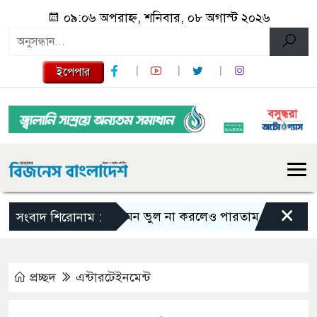
০৯:০৬ অপরাহ্ন, শনিবার, ০৮ অগাস্ট ২০২৬
ইপেপার
×
এমন ভুল না করলেও পারতাম : শাকিব খান
সংবাদ শিরোনাম :
প্রচ্ছদ
এন্টারটেইনমেন্ট