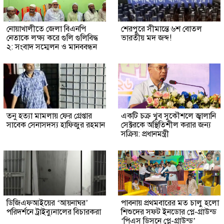
নোয়াখালীতে জেলা বিএনপি
শেরপুরে সীমান্তে ৬শ বোতল
নেতাকে লক্ষ্য করে গুলি গুলিবিদ্ধ
ভারতীয় মদ জব্দ!
২: সংবাদ সম্মেলন ও মানববন্ধন
তনু হত্যা মামলায় ফের গ্রেপ্তার
একটি চক্র খুব সুকৌশলে জ্বালানি
সাবেক সেনাসদস্য হাফিজুর রহমান
সেক্টরকে অস্থিতিশীল করার জন্য
সক্রিয়: প্রধানমন্ত্রী
ডিজিএফআইয়ের ‘আয়নাঘর’
পাবনায় প্রথমবারের মত চালু হলো
পরিদর্শনে ট্রাইব্যুনালের বিচারকরা
শিশুদের সফট ইনডোর প্লে-গ্রাউন্ড
‘পিএস ডিসনে প্লে-গ্রাউন্ড’