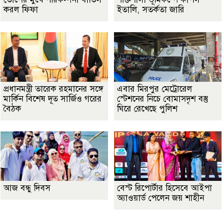
করল ফিফা
ইতালি, সতর্কতা জারি
প্রধানমন্ত্রী তারেক রহমানের সঙ্গে
এবার মিরপুর মেট্রোরেল
মার্কিন বিশেষ দূত সার্জিও গরের
স্টেশনের নিচে বোমাসদৃশ বস্তু
বৈঠক
ঘিরে রেখেছে পুলিশ
আজ বন্ধু দিবস
বেস্ট রিপোর্টার হিসেবে আইপা
অ্যাওয়ার্ড পেলেন জয় শাহীন