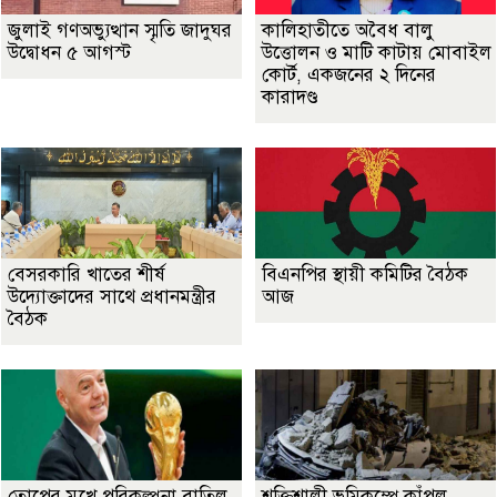
জুলাই গণঅভ্যুত্থান স্মৃতি জাদুঘর
কালিহাতীতে অবৈধ বালু
উদ্বোধন ৫ আগস্ট
উত্তোলন ও মাটি কাটায় মোবাইল
কোর্ট, একজনের ২ দিনের
কারাদণ্ড
বেসরকারি খাতের শীর্ষ
বিএনপির স্থায়ী কমিটির বৈঠক
উদ্যোক্তাদের সাথে প্রধানমন্ত্রীর
আজ
বৈঠক
তোপের মুখে পরিকল্পনা বাতিল
শক্তিশালী ভূমিকম্পে কাঁপল