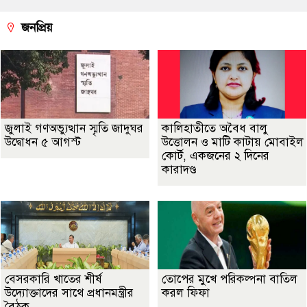
জনপ্রিয়
জুলাই গণঅভ্যুত্থান স্মৃতি জাদুঘর
কালিহাতীতে অবৈধ বালু
উদ্বোধন ৫ আগস্ট
উত্তোলন ও মাটি কাটায় মোবাইল
কোর্ট, একজনের ২ দিনের
কারাদণ্ড
বেসরকারি খাতের শীর্ষ
তোপের মুখে পরিকল্পনা বাতিল
উদ্যোক্তাদের সাথে প্রধানমন্ত্রীর
করল ফিফা
বৈঠক