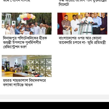
জমি পেলেন সালাহ
শুল্ক আরোপের বিল পাস যুক্তরাষ্ট্রের
সিনেটে
দিনাজপুর পলিটেকনিকের হীরক
বাংলাদেশের ওপর আর কোনো
জয়ন্তী উপলক্ষে পুনর্মিলনীর
তাবেদারি চলবে না- ভূমি প্রতিমন্ত্রী
রেজিস্ট্রেশন শুরু!
হযরত শাহজালাল বিমানবন্দরে
বলাকা লাউঞ্জে আগুন