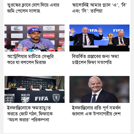
তুরস্কের ক্লাবে যোগ দিয়ে এবার
স্কালোনিই আমার প্ল্যান ‘এ’, ‘বি’
জমি পেলেন সালাহ
এবং ‘সি’: তাপিয়া
অস্ট্রেলিয়ার মাটিতে সেঞ্চুরি
বিতর্কিত প্রস্তাবের জন্য ক্ষমা
করে যা বললেন মিরাজ
চাইলেন ফিফা সভাপতি
ইনফান্তিনোকে ক্ষমতাচ্যুত
ইনফান্তিনোর প্রতি পূর্ণ সমর্থন
করতে জোট গঠন, ফিফাকে
জানাল এক উপসাগরীয় দেশ
‘অচল করার’ পরিকল্পনা