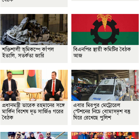
শক্তিশালী ভূমিকম্পে কাঁপল
বিএনপির স্থায়ী কমিটির বৈঠক
ইতালি, সতর্কতা জারি
আজ
প্রধানমন্ত্রী তারেক রহমানের সঙ্গে
এবার মিরপুর মেট্রোরেল
মার্কিন বিশেষ দূত সার্জিও গরের
স্টেশনের নিচে বোমাসদৃশ বস্তু
বৈঠক
ঘিরে রেখেছে পুলিশ