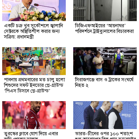
একটি চক্র খুব সুকৌশলে জ্বালানি
ডিজিএফআইয়ের ‘আয়নাঘর’
সেক্টরকে অস্থিতিশীল করার জন্য
পরিদর্শনে ট্রাইব্যুনালের বিচারকরা
সক্রিয়: প্রধানমন্ত্রী
পাবনায় প্রথমবারের মত চালু হলো
সিরাজগঞ্জে বাস ও ট্রাকের সংঘর্ষে
শিশুদের সফট ইনডোর প্লে-গ্রাউন্ড
নিহত ২
‘পিএস ডিসনে প্লে-গ্রাউন্ড’
তুরস্কের ক্লাবে যোগ দিয়ে এবার
ভারত-চীনের ওপর ১০০ শতাংশ