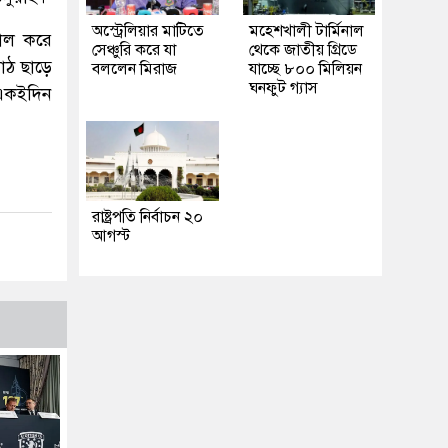
অস্ট্রেলিয়ার মাটিতে
মহেশখালী টার্মিনাল
োল করে
সেঞ্চুরি করে যা
থেকে জাতীয় গ্রিডে
মাঠ ছাড়ে
বললেন মিরাজ
যাচ্ছে ৮০০ মিলিয়ন
ঘনফুট গ্যাস
 একইদিন
রাষ্ট্রপতি নির্বাচন ২০
আগস্ট