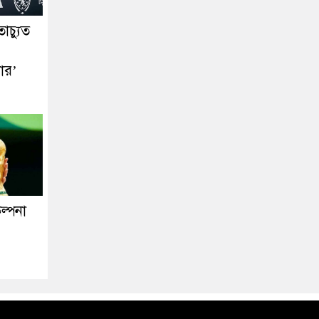
াচ্যুত
ার’
ল্পনা