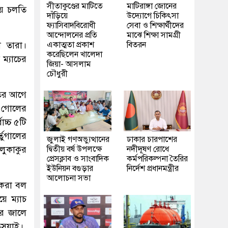
সীতাকুণ্ডের মাটিতে
মাটিরাঙ্গা জোনের
য়ে চলতি
দাঁড়িয়ে
উদ্যোগে চিকিৎসা
ফ্যাসিবাদবিরোধী
সেবা ও শিক্ষার্থীদের
আন্দোলনের প্রতি
মাঝে শিক্ষা সামগ্রী
ে তারা।
একাত্মতা প্রকাশ
বিতরন
করেছিলেন খালেদা
ম্যাচের
জিয়া- আসলাম
চৌধুরী
ির আগে
 গোলের
চ্চ ৫টি
তুগালের
জুলাই গণঅভ্যুত্থানের
ঢাকার চারপাশের
লুকাকুর
দ্বিতীয় বর্ষ উপলক্ষে
নদীদূষণ রোধে
প্রেসক্লাব ও সাংবাদিক
কর্মপরিকল্পনা তৈরির
ইউনিয়ন বগুড়ার
নির্দেশ প্রধানমন্ত্রীর
আলোচনা সভা
 করা বল
ে ম্যাচ
ার জালে
সুয়াই।