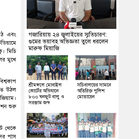
মাঠ এবং
গজারিয়ায় ২৪ জুলাইয়ের স্মৃতিচারণ:
গুমের ভয়াবহ অভিজ্ঞতা তুলে ধরলেন
েডিয়ামে
মারুফ মিয়াজি
ু। মিচি
ের মুখে
িশ্বকাপ
শ্রীমঙ্গলে মোবাইল
সচিবালয়ের সামনে
লতে উঠল
কোর্টের অভিযানে
অতিরিক্ত পুলিশ
৮০০ ঘনফুট বালু ও
মোতায়েন
লজিয়াম।
সরঞ্জাম জব্দ
শন শুরু
টি থেকে
সের পাস