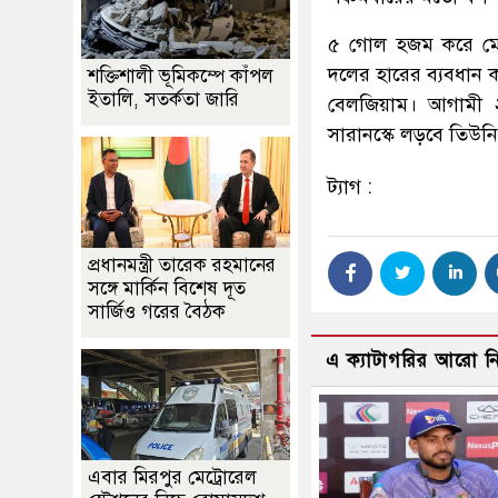
৫ গোল হজম করে মোট
দলের হারের ব্যবধান ক
শক্তিশালী ভূমিকম্পে কাঁপল
ইতালি, সতর্কতা জারি
বেলজিয়াম। আগামী ২৮
সারানস্কে লড়বে তিউন
ট্যাগ :
প্রধানমন্ত্রী তারেক রহমানের
সঙ্গে মার্কিন বিশেষ দূত
সার্জিও গরের বৈঠক
এ ক্যাটাগরির আরো 
এবার মিরপুর মেট্রোরেল