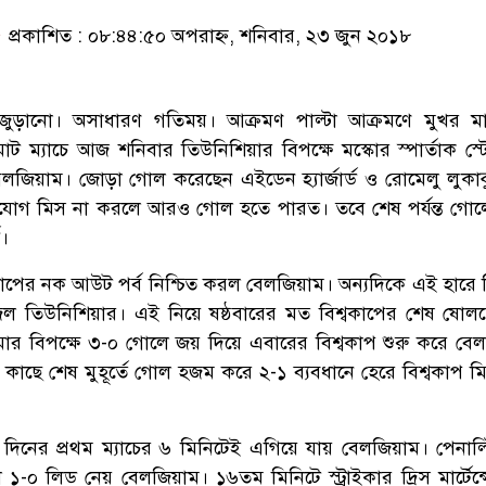
প্রকাশিত : ০৮:৪৪:৫০ অপরাহ্ন, শনিবার, ২৩ জুন ২০১৮
োখ জুড়ানো। অসাধারণ গতিময়। আক্রমণ পাল্টা আক্রমণে মুখর 
ট ম্যাচে আজ শনিবার তিউনিশিয়ার বিপক্ষে মস্কোর স্পার্তাক স্ট
লজিয়াম। জোড়া গোল করেছেন এইডেন হ্যার্জার্ড ও রোমেলু লুকাক
সুযোগ মিস না করলে আরও গোল হতে পারত। তবে শেষ পর্যন্ত গোল
।
কাপের নক আউট পর্ব নিশ্চিত করল বেলজিয়াম। অন্যদিকে এই হারে ব
াজল তিউনিশিয়ার। এই নিয়ে ষষ্ঠবারের মত বিশ্বকাপের শেষ ষো
ানামার বিপক্ষে ৩-০ গোলে জয় দিয়ে এবারের বিশ্বকাপ শুরু করে বে
 কাছে শেষ মুহূর্তে গোল হজম করে ২-১ ব্যবধানে হেরে বিশ্বকাপ মি
দিনের প্রথম ম্যাচের ৬ মিনিটেই এগিয়ে যায় বেলজিয়াম। পেনাল্
 ১-০ লিড নেয় বেলজিয়াম। ১৬তম মিনিটে স্ট্রাইকার দ্রিস মার্টেন্