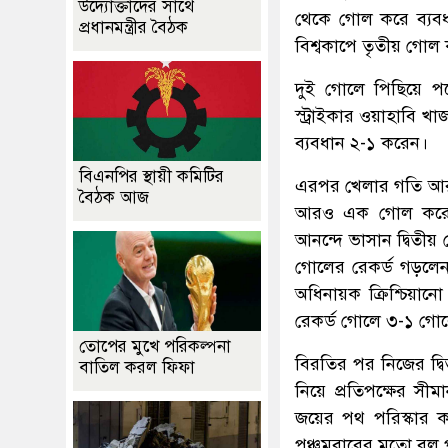
উদ্যোক্তাদের সাথে
থেকে গোল করে ব্যবধ
প্রধানমন্ত্রীর বৈঠক
বিশ্বকাপে তৃতীয় গোল 
দুই গোলে পিছিয়ে প
স্ট্রাইকার ওয়াহাবি খ
ব্যবধান ২-১ করেন।
বিএনপির স্থায়ী কমিটির
এরপর খেলার গতি আর
বৈঠক আজ
আরও এক গোল করে বে
আনন্দে ভাসান দ্বিতীয়
গোলের রেকর্ড গড়লেন 
অধিনায়ক ক্রিশ্চিয়ানো
রেকর্ড গোলে ৩-১ গোল
তোপের মুখে পরিকল্পনা
বিরতির পর নিজের দ্ব
বাতিল করল ফিফা
নিয়ে প্রতিপক্ষের সী
জয়ের পথ পরিস্কার ক
পঞ্চমবারের মতো বল প