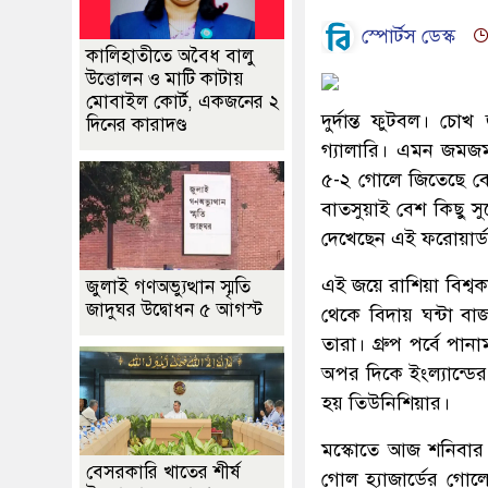
স্পোর্টস ডেস্ক
কালিহাতীতে অবৈধ বালু
উত্তোলন ও মাটি কাটায়
মোবাইল কোর্ট, একজনের ২
দুর্দান্ত ফুটবল। চ
দিনের কারাদণ্ড
গ্যালারি। এমন জমজমা
৫-২ গোলে জিতেছে বে
বাতসুয়াই বেশ কিছু 
দেখেছেন এই ফরোয়ার্ড
এই জয়ে রাশিয়া বিশ্ব
জুলাই গণঅভ্যুত্থান স্মৃতি
জাদুঘর উদ্বোধন ৫ আগস্ট
থেকে বিদায় ঘন্টা ব
তারা। গ্রুপ পর্বে প
অপর দিকে ইংল্যান্ডের
হয় তিউনিশিয়ার।
মস্কোতে আজ শনিবার 
বেসরকারি খাতের শীর্ষ
গোল হ্যাজার্ডের গোলে