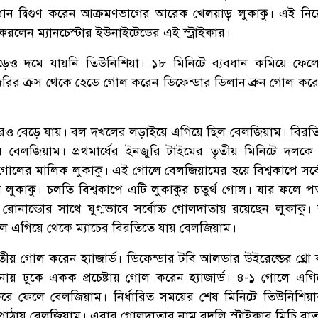
ান দ্বিগুণ করেন আক্রমণভাগের আরেক খেলয়াড় লুকাকু। এই নি
করলেন ম্যানচেস্টার ইউনাইটেডের এই স্ট্রাইকার।
ড়েও দমে যায়নি তিউনিশিয়া। ১৮ মিনিটে ব্যবধান কমিয়ে ফেল
াজরির ক্রস থেকে হেডে গোল করেন ডিফেন্ডার ডিলান ব্রুন গোল করে 
ও বেড়ে যায়। বল দখলের লড়াইয়ে এগিয়ে ছিল বেলজিয়াম। বিরত
লজিয়াম। প্রথমার্ধের ইনজুরি টাইমের তৃতীয় মিনিটে দলকে
 গোলের মালিক লুকাকু। এই গোলে বেলজিয়ামের হয়ে বিশ্বকাপে সর্বো
লুকাকু। চলতি বিশ্বকাপে এটি লুকাকুর চতুর্থ গোল। যার ফলে পর্
 রোনাল্ডোর সাথে যুগ্মভাবে সর্বোচ্চ গোলদাতায় রয়েছেন লুকাকু। 
ে এগিয়ে থেকে ম্যাচের বিরতিতে যায় বেলজিয়াম।
িতীয় গোল করেন হ্যাজার্ড। ডিফেন্ডার টবি আলডার উইরেল্ডের থ্রো
মানায় ঢুকে একক প্রচেষ্টায় গোল করেন হ্যাজার্ড। ৪-১ গোলে এগিয়
রে ফেলে বেলজিয়াম। নির্ধারিত সময়ের শেষ মিনিটে তিউনিশিয়
াঠায় বেলজিয়াম। এবার গোলদাতার নাম বদলি স্ট্রাইকার মিচি বাত