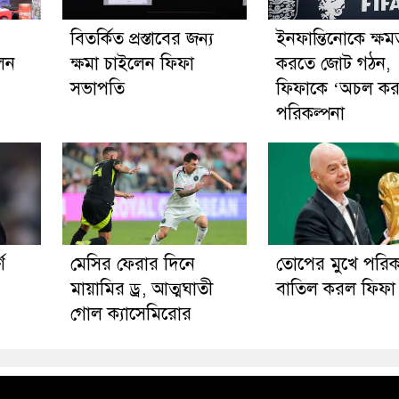
বিতর্কিত প্রস্তাবের জন্য
ইনফান্তিনোকে ক্ষমত
লেন
ক্ষমা চাইলেন ফিফা
করতে জোট গঠন,
সভাপতি
ফিফাকে ‘অচল কর
পরিকল্পনা
ণ
মেসির ফেরার দিনে
তোপের মুখে পরিক
মায়ামির ড্র, আত্মঘাতী
বাতিল করল ফিফা
গোল ক্যাসেমিরোর