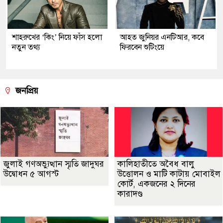
শাহরুখের ‘কিং’ নিয়ে ফাঁস হলো
আহত জুনিয়র এনটিআর, কবে
নতুন তথ্য
ফিরবেন শুটিংয়ে
জনপ্রিয়
জুলাই গণঅভ্যুত্থান স্মৃতি জাদুঘর
কালিহাতীতে অবৈধ বালু
উদ্বোধন ৫ আগস্ট
উত্তোলন ও মাটি কাটায় মোবাইল
কোর্ট, একজনের ২ দিনের
কারাদণ্ড