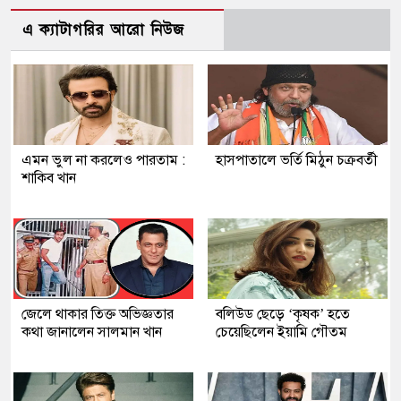
এ ক্যাটাগরির আরো নিউজ
এমন ভুল না করলেও পারতাম :
হাসপাতালে ভর্তি মিঠুন চক্রবর্তী
শাকিব খান
জেলে থাকার তিক্ত অভিজ্ঞতার
বলিউড ছেড়ে ‘কৃষক’ হতে
কথা জানালেন সালমান খান
চেয়েছিলেন ইয়ামি গৌতম