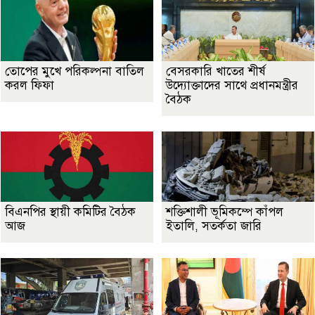
তোপের মুখে পরিকল্পনা বাতিল
বেসরকারি খাতের শীর্ষ
করল ফিফা
উদ্যোক্তাদের সাথে প্রধানমন্ত্রীর
বৈঠক
বিএনপির স্থায়ী কমিটির বৈঠক
শক্তিশালী ভূমিকম্পে কাঁপল
আজ
ইতালি, সতর্কতা জারি