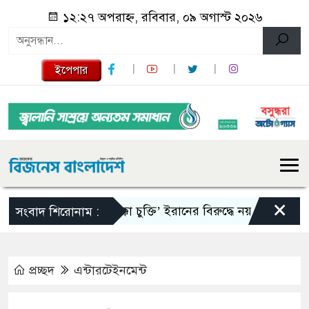
১২:২৭ অপরাহ্ন, রবিবার, ০৯ অগাস্ট ২০২৬
ইপেপার
×
‘মক্কা চুক্তি’ ইরানের বিরুদ্ধে নয় : তুরস্ক
রাষ্
সংবাদ শিরোনাম :
প্রচ্ছদ
এন্টারটেইনমেন্ট