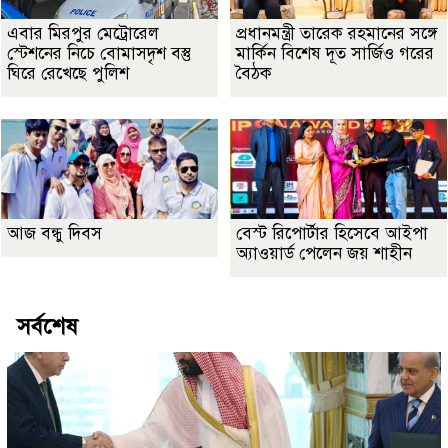
এবার মিরপুর মেট্রোরেল
প্রধানমন্ত্রী তারেক রহমানের সঙ্গে
স্টেশনের নিচে বোমাসদৃশ বস্তু
মার্কিন বিশেষ দূত সার্জিও গরের
ঘিরে রেখেছে পুলিশ
বৈঠক
আজ বন্ধু দিবস
বেস্ট রিপোর্টার হিসেবে আইপা
অ্যাওয়ার্ড পেলেন জয় শাহীন
সর্বশেষ