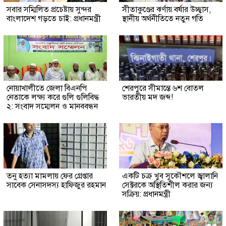
সবার সম্মিলিত প্রচেষ্টায় সুন্দর
সীতাকুণ্ডের ঝর্ণায় বর্ষার উচ্ছ্বাস,
বাংলাদেশ গড়তে চাই: প্রধানমন্ত্রী
স্থানীয় অর্থনীতিতে নতুন গতি
নোয়াখালীতে জেলা বিএনপি
শেরপুরে সীমান্তে ৬শ বোতল
নেতাকে লক্ষ্য করে গুলি গুলিবিদ্ধ
ভারতীয় মদ জব্দ!
২: সংবাদ সম্মেলন ও মানববন্ধন
তনু হত্যা মামলায় ফের গ্রেপ্তার
একটি চক্র খুব সুকৌশলে জ্বালানি
সাবেক সেনাসদস্য হাফিজুর রহমান
সেক্টরকে অস্থিতিশীল করার জন্য
সক্রিয়: প্রধানমন্ত্রী