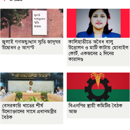
জুলাই গণঅভ্যুত্থান স্মৃতি জাদুঘর
কালিহাতীতে অবৈধ বালু
উদ্বোধন ৫ আগস্ট
উত্তোলন ও মাটি কাটায় মোবাইল
কোর্ট, একজনের ২ দিনের
কারাদণ্ড
বেসরকারি খাতের শীর্ষ
বিএনপির স্থায়ী কমিটির বৈঠক
উদ্যোক্তাদের সাথে প্রধানমন্ত্রীর
আজ
বৈঠক