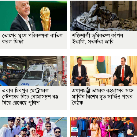
তোপের মুখে পরিকল্পনা বাতিল
শক্তিশালী ভূমিকম্পে কাঁপল
করল ফিফা
ইতালি, সতর্কতা জারি
এবার মিরপুর মেট্রোরেল
প্রধানমন্ত্রী তারেক রহমানের সঙ্গে
স্টেশনের নিচে বোমাসদৃশ বস্তু
মার্কিন বিশেষ দূত সার্জিও গরের
ঘিরে রেখেছে পুলিশ
বৈঠক