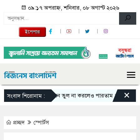
০৯:১৭ অপরাহ্ন, শনিবার, ০৮ অগাস্ট ২০২৬
ইপেপার
×
এমন ভুল না করলেও পারতাম : শাকিব খান
সংবাদ শিরোনাম :
প্রচ্ছদ
স্পোর্টস