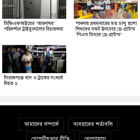
ডিজিএফআইয়ের ‘আয়নাঘর’
পাবনায় প্রথমবারের মত চালু হলো
পরিদর্শনে ট্রাইব্যুনালের বিচারকরা
শিশুদের সফট ইনডোর প্লে-গ্রাউন্ড
‘পিএস ডিসনে প্লে-গ্রাউন্ড’
সিরাজগঞ্জে বাস ও ট্রাকের সংঘর্ষে
নিহত ২
আমাদের সম্পর্কে
ব্যবহারের শর্তাবলি
গোপনীয়তার নীতি
যোগাযোগ