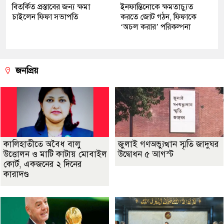
বিতর্কিত প্রস্তাবের জন্য ক্ষমা
ইনফান্তিনোকে ক্ষমতাচ্যুত
চাইলেন ফিফা সভাপতি
করতে জোট গঠন, ফিফাকে
‘অচল করার’ পরিকল্পনা
জনপ্রিয়
কালিহাতীতে অবৈধ বালু
জুলাই গণঅভ্যুত্থান স্মৃতি জাদুঘর
উত্তোলন ও মাটি কাটায় মোবাইল
উদ্বোধন ৫ আগস্ট
কোর্ট, একজনের ২ দিনের
কারাদণ্ড