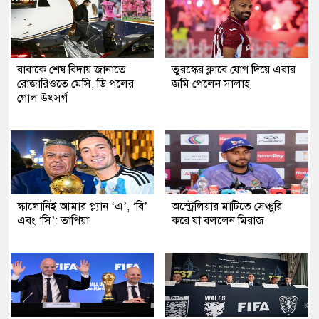
বাবাকে শেষ বিদায় জানাতে
তুরস্কের ক্লাবে যোগ দিয়ে এবার
রোজারিওতে মেসি, ডি পলের
জমি পেলেন সালাহ
গোল উৎসর্গ
স্কালোনিই আমার প্ল্যান ‘এ’, ‘বি’
অস্ট্রেলিয়ার মাটিতে সেঞ্চুরি
এবং ‘সি’: তাপিয়া
করে যা বললেন মিরাজ