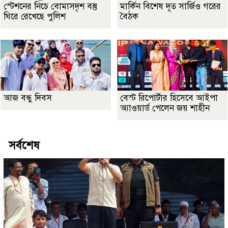
স্টেশনের নিচে বোমাসদৃশ বস্তু
মার্কিন বিশেষ দূত সার্জিও গরের
ঘিরে রেখেছে পুলিশ
বৈঠক
আজ বন্ধু দিবস
বেস্ট রিপোর্টার হিসেবে আইপা
অ্যাওয়ার্ড পেলেন জয় শাহীন
সর্বশেষ