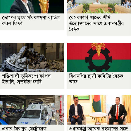
তোপের মুখে পরিকল্পনা বাতিল
বেসরকারি খাতের শীর্ষ
করল ফিফা
উদ্যোক্তাদের সাথে প্রধানমন্ত্রীর
বৈঠক
শক্তিশালী ভূমিকম্পে কাঁপল
বিএনপির স্থায়ী কমিটির বৈঠক
ইতালি, সতর্কতা জারি
আজ
এবার মিরপুর মেট্রোরেল
প্রধানমন্ত্রী তারেক রহমানের সঙ্গে