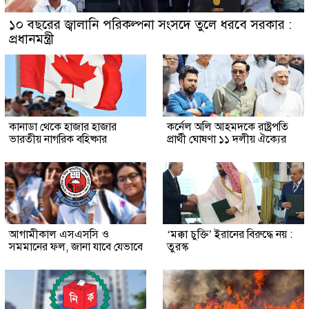
১০ বছরের জ্বালানি পরিকল্পনা সংসদে তুলে ধরবে সরকার :
প্রধানমন্ত্রী
কানাডা থেকে হাজার হাজার
কর্নেল অলি আহমদকে রাষ্ট্রপতি
ভারতীয় নাগরিক বহিষ্কার
প্রার্থী ঘোষণা ১১ দলীয় ঐক্যের
আগামীকাল এসএসসি ও
‘মক্কা চুক্তি’ ইরানের বিরুদ্ধে নয় :
সমমানের ফল, জানা যাবে যেভাবে
তুরস্ক