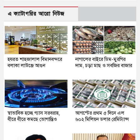
এ ক্যাটাগরির আরো নিউজ
হযরত শাহজালাল বিমানবন্দরে
নাগালের বাইরে ডিম-মুরগির
বলাকা লাউঞ্জে আগুন
দাম, চড়া মাছ ও সবজির বাজার
স্বাভাবিক হচ্ছে গ্যাস সরবরাহ,
আগস্টের প্রথম ৫ দিনে এল
ধীরে ধীরে কমছে ভোগান্তিও
৬০২ মিলিয়ন ডলার রেমিট্যান্স