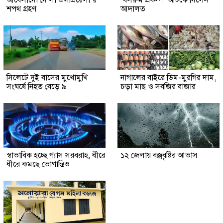
শপথ গ্রহণ
আদালত
সিলেটে দুই বাসের মুখোমুখি
নাগালের বাইরে ডিম-মুরগির দাম,
সংঘর্ষে নিহত বেড়ে ৯
চড়া মাছ ও সবজির বাজার
স্বাভাবিক হচ্ছে গ্যাস সরবরাহ, ধীরে
১২ জেলায় বজ্রবৃষ্টির আভাস
ধীরে কমছে ভোগান্তিও