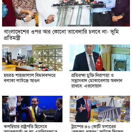
বাংলাদেশের ওপর আর কোনো তাবেদারি চলবে না- ভূমি
প্রতিমন্ত্রী
হযরত শাহজালাল বিমানবন্দরে
প্রতিরক্ষা চুক্তি নিরাপত্তা ও
বলাকা লাউঞ্জে আগুন
সন্ত্রাসবাদ মোকাবেলায় অবদান
রাখবে: এরদোয়ান
কলম্বিয়ার রাষ্ট্রপতি হিসেবে
ট্রাম্পের ৪০ কোটি ডলারের
আবেলার্দো দে লা এসপ্রিয়েলা’র
‘বলরুম প্রকল্প’ আটকে দিলেন