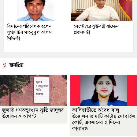
বিমানের পরিচালক হলেন
সেপ্টেম্বরে যুক্তরাষ্ট্র যাচ্ছেন
যুগ্মসচিব মাহবুবুল আলম
প্রধানমন্ত্রী
সিদ্দিকী
জনপ্রিয়
জুলাই গণঅভ্যুত্থান স্মৃতি জাদুঘর
কালিহাতীতে অবৈধ বালু
উদ্বোধন ৫ আগস্ট
উত্তোলন ও মাটি কাটায় মোবাইল
কোর্ট, একজনের ২ দিনের
কারাদণ্ড