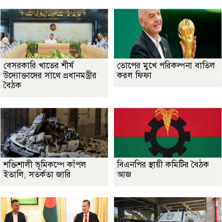
বেসরকারি খাতের শীর্ষ
তোপের মুখে পরিকল্পনা বাতিল
উদ্যোক্তাদের সাথে প্রধানমন্ত্রীর
করল ফিফা
বৈঠক
শক্তিশালী ভূমিকম্পে কাঁপল
বিএনপির স্থায়ী কমিটির বৈঠক
ইতালি, সতর্কতা জারি
আজ