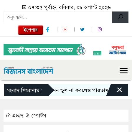
০৭:৩৫ পূর্বাহ্ন, রবিবার, ০৯ অগাস্ট ২০২৬
ইপেপার
×
এমন ভুল না করলেও পারতাম : শাকিব খান
সংবাদ শিরোনাম :
প্রচ্ছদ
স্পোর্টস