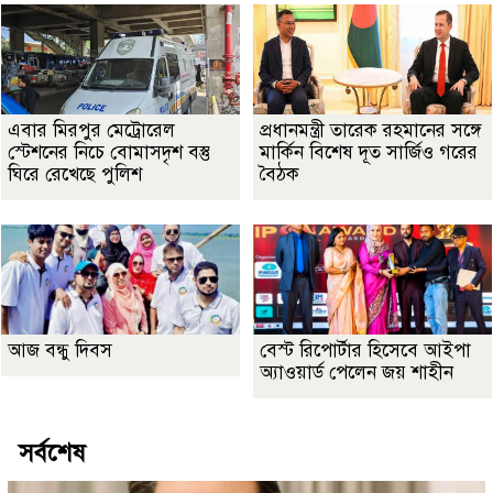
এবার মিরপুর মেট্রোরেল
প্রধানমন্ত্রী তারেক রহমানের সঙ্গে
স্টেশনের নিচে বোমাসদৃশ বস্তু
মার্কিন বিশেষ দূত সার্জিও গরের
ঘিরে রেখেছে পুলিশ
বৈঠক
আজ বন্ধু দিবস
বেস্ট রিপোর্টার হিসেবে আইপা
অ্যাওয়ার্ড পেলেন জয় শাহীন
সর্বশেষ