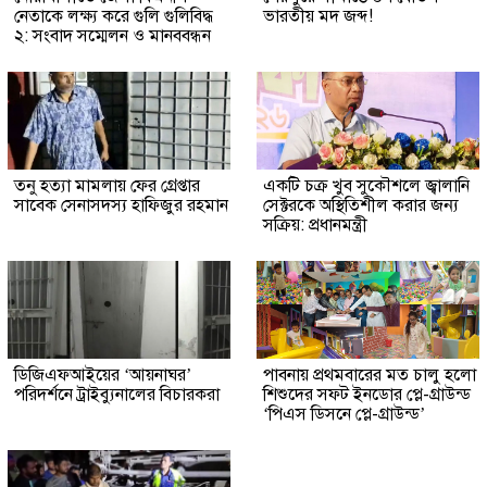
নেতাকে লক্ষ্য করে গুলি গুলিবিদ্ধ
ভারতীয় মদ জব্দ!
২: সংবাদ সম্মেলন ও মানববন্ধন
তনু হত্যা মামলায় ফের গ্রেপ্তার
একটি চক্র খুব সুকৌশলে জ্বালানি
সাবেক সেনাসদস্য হাফিজুর রহমান
সেক্টরকে অস্থিতিশীল করার জন্য
সক্রিয়: প্রধানমন্ত্রী
ডিজিএফআইয়ের ‘আয়নাঘর’
পাবনায় প্রথমবারের মত চালু হলো
পরিদর্শনে ট্রাইব্যুনালের বিচারকরা
শিশুদের সফট ইনডোর প্লে-গ্রাউন্ড
‘পিএস ডিসনে প্লে-গ্রাউন্ড’