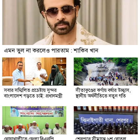
এমন ভুল না করলেও পারতাম : শাকিব খান
সবার সম্মিলিত প্রচেষ্টায় সুন্দর
সীতাকুণ্ডের ঝর্ণায় বর্ষার উচ্ছ্বাস,
বাংলাদেশ গড়তে চাই: প্রধানমন্ত্রী
স্থানীয় অর্থনীতিতে নতুন গতি
নোয়াখালীতে জেলা বিএনপি
শেরপুরে সীমান্তে ৬শ বোতল