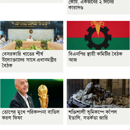
কোর্ট, একজনের ২ দিনের
কারাদণ্ড
বেসরকারি খাতের শীর্ষ
বিএনপির স্থায়ী কমিটির বৈঠক
উদ্যোক্তাদের সাথে প্রধানমন্ত্রীর
আজ
বৈঠক
তোপের মুখে পরিকল্পনা বাতিল
শক্তিশালী ভূমিকম্পে কাঁপল
করল ফিফা
ইতালি, সতর্কতা জারি