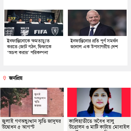
ইনফান্তিনোকে ক্ষমতাচ্যুত
ইনফান্তিনোর প্রতি পূর্ণ সমর্থন
করতে জোট গঠন, ফিফাকে
জানাল এক উপসাগরীয় দেশ
‘অচল করার’ পরিকল্পনা
জনপ্রিয়
জুলাই গণঅভ্যুত্থান স্মৃতি জাদুঘর
কালিহাতীতে অবৈধ বালু
উদ্বোধন ৫ আগস্ট
উত্তোলন ও মাটি কাটায় মোবাইল