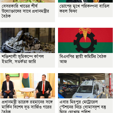
বেসরকারি খাতের শীর্ষ
তোপের মুখে পরিকল্পনা বাতিল
উদ্যোক্তাদের সাথে প্রধানমন্ত্রীর
করল ফিফা
বৈঠক
শক্তিশালী ভূমিকম্পে কাঁপল
বিএনপির স্থায়ী কমিটির বৈঠক
ইতালি, সতর্কতা জারি
আজ
প্রধানমন্ত্রী তারেক রহমানের সঙ্গে
এবার মিরপুর মেট্রোরেল
মার্কিন বিশেষ দূত সার্জিও গরের
স্টেশনের নিচে বোমাসদৃশ বস্তু
বৈঠক
ঘিরে রেখেছে পুলিশ