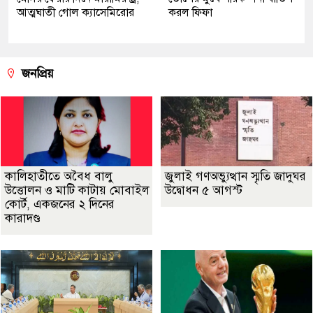
আত্মঘাতী গোল ক্যাসেমিরোর
করল ফিফা
জনপ্রিয়
কালিহাতীতে অবৈধ বালু
জুলাই গণঅভ্যুত্থান স্মৃতি জাদুঘর
উত্তোলন ও মাটি কাটায় মোবাইল
উদ্বোধন ৫ আগস্ট
কোর্ট, একজনের ২ দিনের
কারাদণ্ড