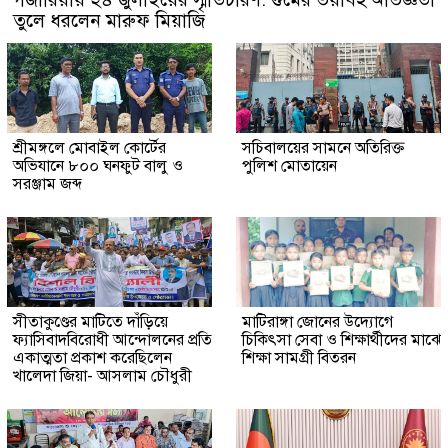
তুলে ধরলেন মারুফ মিয়াজি
শ্রীমঙ্গলে মোবাইল কোর্টের
সচিবালয়ের সামনে অতিরিক্ত
অভিযানে ৮০০ ঘনফুট বালু ও
পুলিশ মোতায়েন
সরঞ্জাম জব্দ
সীতাকুণ্ডের মাটিতে দাঁড়িয়ে
মাটিরাঙ্গা জোনের উদ্যোগে
ফ্যাসিবাদবিরোধী আন্দোলনের প্রতি
চিকিৎসা সেবা ও শিক্ষার্থীদের মাঝে
একাত্মতা প্রকাশ করেছিলেন
শিক্ষা সামগ্রী বিতরন
খালেদা জিয়া- আসলাম চৌধুরী