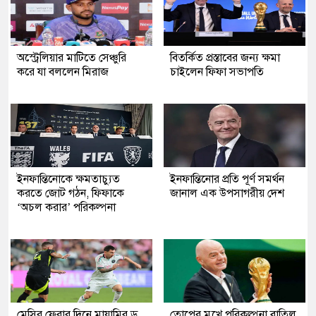
অস্ট্রেলিয়ার মাটিতে সেঞ্চুরি
বিতর্কিত প্রস্তাবের জন্য ক্ষমা
করে যা বললেন মিরাজ
চাইলেন ফিফা সভাপতি
ইনফান্তিনোকে ক্ষমতাচ্যুত
ইনফান্তিনোর প্রতি পূর্ণ সমর্থন
করতে জোট গঠন, ফিফাকে
জানাল এক উপসাগরীয় দেশ
‘অচল করার’ পরিকল্পনা
মেসির ফেরার দিনে মায়ামির ড্র,
তোপের মুখে পরিকল্পনা বাতিল