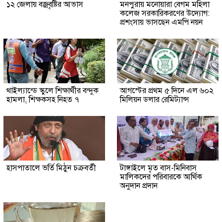
১২ জেলায় বজ্রবৃষ্টির আভাস
মনপুরায় মনোয়ারা বেগম মহিলা
কলেজ সরকারিকরণের উদ্যোগ:
প্রশংসায় ভাসছেন এমপি নয়ন
থাইল্যান্ডে স্কুলে শিক্ষার্থীর বন্দুক
আগস্টের প্রথম ৫ দিনে এল ৬০২
হামলা, শিক্ষকসহ নিহত ৭
মিলিয়ন ডলার রেমিট্যান্স
হাসপাতালে ভর্তি মিঠুন চক্রবর্তী
টাঙ্গাইলে মৃত বাস-মিনিবাস
মালিকদের পরিবারকে আর্থিক
অনুদান প্রদান