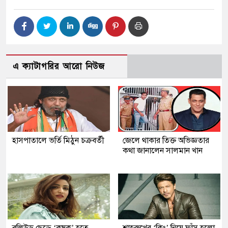
এ ক্যাটাগরির আরো নিউজ
হাসপাতালে ভর্তি মিঠুন চক্রবর্তী
জেলে থাকার তিক্ত অভিজ্ঞতার
কথা জানালেন সালমান খান
বলিউড ছেড়ে ‘কৃষক’ হতে
শাহরুখের ‘কিং’ নিয়ে ফাঁস হলো