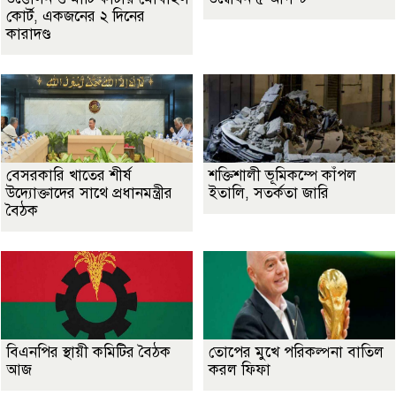
কোর্ট, একজনের ২ দিনের
কারাদণ্ড
বেসরকারি খাতের শীর্ষ
শক্তিশালী ভূমিকম্পে কাঁপল
উদ্যোক্তাদের সাথে প্রধানমন্ত্রীর
ইতালি, সতর্কতা জারি
বৈঠক
বিএনপির স্থায়ী কমিটির বৈঠক
তোপের মুখে পরিকল্পনা বাতিল
আজ
করল ফিফা