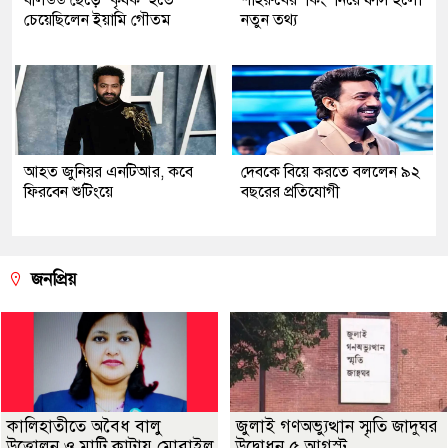
চেয়েছিলেন ইয়ামি গৌতম
নতুন তথ্য
আহত জুনিয়র এনটিআর, কবে
দেবকে বিয়ে করতে বললেন ৯২
ফিরবেন শুটিংয়ে
বছরের প্রতিযোগী
জনপ্রিয়
কালিহাতীতে অবৈধ বালু
জুলাই গণঅভ্যুত্থান স্মৃতি জাদুঘর
উত্তোলন ও মাটি কাটায় মোবাইল
উদ্বোধন ৫ আগস্ট