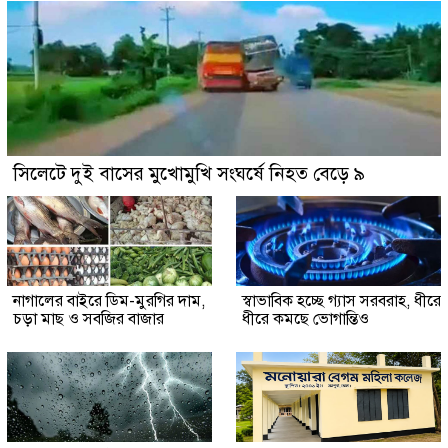
সিলেটে দুই বাসের মুখোমুখি সংঘর্ষে নিহত বেড়ে ৯
নাগালের বাইরে ডিম-মুরগির দাম,
স্বাভাবিক হচ্ছে গ্যাস সরবরাহ, ধীরে
চড়া মাছ ও সবজির বাজার
ধীরে কমছে ভোগান্তিও