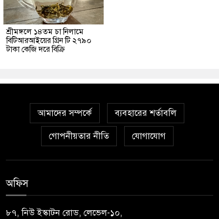
শ্রীমঙ্গলে ১৪তম চা নিলামে
বিটিআরআইয়ের গ্রিন টি ২৭৯০
টাকা কেজি দরে বিক্রি
আমাদের সম্পর্কে
ব্যবহারের শর্তাবলি
গোপনীয়তার নীতি
যোগাযোগ
অফিস
৮৭, নিউ ইস্কাটন রোড, লেভেল-১০,