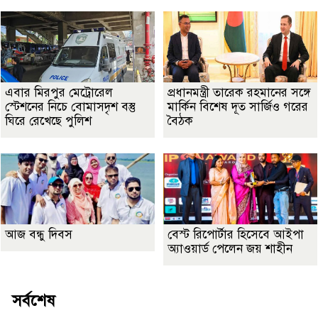
এবার মিরপুর মেট্রোরেল
প্রধানমন্ত্রী তারেক রহমানের সঙ্গে
স্টেশনের নিচে বোমাসদৃশ বস্তু
মার্কিন বিশেষ দূত সার্জিও গরের
ঘিরে রেখেছে পুলিশ
বৈঠক
আজ বন্ধু দিবস
বেস্ট রিপোর্টার হিসেবে আইপা
অ্যাওয়ার্ড পেলেন জয় শাহীন
সর্বশেষ