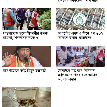
প্রশংসায় ভাসছেন এমপি নয়ন
থাইল্যান্ডে স্কুলে শিক্ষার্থীর বন্দুক
আগস্টের প্রথম ৫ দিনে এল ৬০২
হামলা, শিক্ষকসহ নিহত ৭
মিলিয়ন ডলার রেমিট্যান্স
হাসপাতালে ভর্তি মিঠুন চক্রবর্তী
টাঙ্গাইলে মৃত বাস-মিনিবাস
মালিকদের পরিবারকে আর্থিক
অনুদান প্রদান