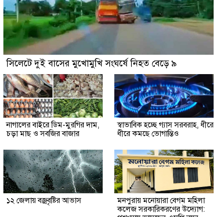
সিলেটে দুই বাসের মুখোমুখি সংঘর্ষে নিহত বেড়ে ৯
নাগালের বাইরে ডিম-মুরগির দাম,
স্বাভাবিক হচ্ছে গ্যাস সরবরাহ, ধীরে
চড়া মাছ ও সবজির বাজার
ধীরে কমছে ভোগান্তিও
১২ জেলায় বজ্রবৃষ্টির আভাস
মনপুরায় মনোয়ারা বেগম মহিলা
কলেজ সরকারিকরণের উদ্যোগ: