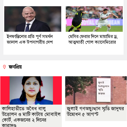
ইনফান্তিনোর প্রতি পূর্ণ সমর্থন
মেসির ফেরার দিনে মায়ামির ড্র,
জানাল এক উপসাগরীয় দেশ
আত্মঘাতী গোল ক্যাসেমিরোর
জনপ্রিয়
কালিহাতীতে অবৈধ বালু
জুলাই গণঅভ্যুত্থান স্মৃতি জাদুঘর
উত্তোলন ও মাটি কাটায় মোবাইল
উদ্বোধন ৫ আগস্ট
কোর্ট, একজনের ২ দিনের
কারাদণ্ড