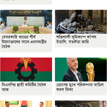
বেসরকারি খাতের শীর্ষ
শক্তিশালী ভূমিকম্পে কাঁপল
উদ্যোক্তাদের সাথে প্রধানমন্ত্রীর
ইতালি, সতর্কতা জারি
বৈঠক
বিএনপির স্থায়ী কমিটির বৈঠক
তোপের মুখে পরিকল্পনা বাতিল
আজ
করল ফিফা