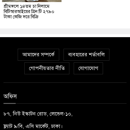
শ্রীমঙ্গলে ১৪তম চা নিলামে
বিটিআরআইয়ের গ্রিন টি ২৭৯০
টাকা কেজি দরে বিক্রি
আমাদের সম্পর্কে
ব্যবহারের শর্তাবলি
গোপনীয়তার নীতি
যোগাযোগ
অফিস
৮৭, নিউ ইস্কাটন রোড, লেভেল-১০,
ফ্ল্যাট ৯/বি, এসি মার্কেট, ঢাকা।