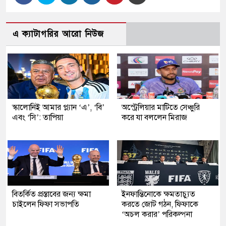
এ ক্যাটাগরির আরো নিউজ
স্কালোনিই আমার প্ল্যান ‘এ’, ‘বি’
অস্ট্রেলিয়ার মাটিতে সেঞ্চুরি
এবং ‘সি’: তাপিয়া
করে যা বললেন মিরাজ
বিতর্কিত প্রস্তাবের জন্য ক্ষমা
ইনফান্তিনোকে ক্ষমতাচ্যুত
চাইলেন ফিফা সভাপতি
করতে জোট গঠন, ফিফাকে
‘অচল করার’ পরিকল্পনা