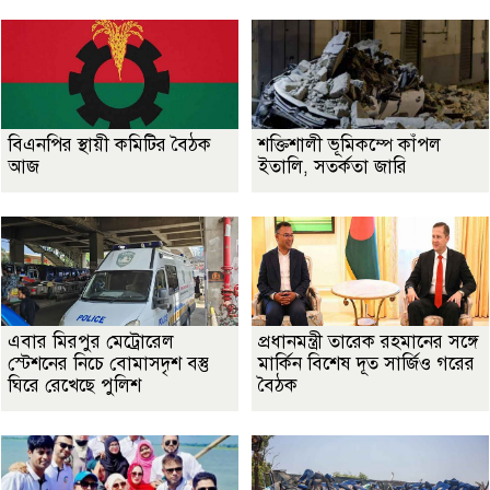
বিএনপির স্থায়ী কমিটির বৈঠক
শক্তিশালী ভূমিকম্পে কাঁপল
আজ
ইতালি, সতর্কতা জারি
এবার মিরপুর মেট্রোরেল
প্রধানমন্ত্রী তারেক রহমানের সঙ্গে
স্টেশনের নিচে বোমাসদৃশ বস্তু
মার্কিন বিশেষ দূত সার্জিও গরের
ঘিরে রেখেছে পুলিশ
বৈঠক