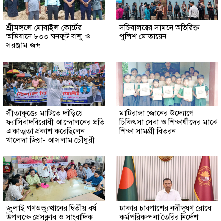
শ্রীমঙ্গলে মোবাইল কোর্টের
সচিবালয়ের সামনে অতিরিক্ত
অভিযানে ৮০০ ঘনফুট বালু ও
পুলিশ মোতায়েন
সরঞ্জাম জব্দ
সীতাকুণ্ডের মাটিতে দাঁড়িয়ে
মাটিরাঙ্গা জোনের উদ্যোগে
ফ্যাসিবাদবিরোধী আন্দোলনের প্রতি
চিকিৎসা সেবা ও শিক্ষার্থীদের মাঝে
একাত্মতা প্রকাশ করেছিলেন
শিক্ষা সামগ্রী বিতরন
খালেদা জিয়া- আসলাম চৌধুরী
জুলাই গণঅভ্যুত্থানের দ্বিতীয় বর্ষ
ঢাকার চারপাশের নদীদূষণ রোধে
উপলক্ষে প্রেসক্লাব ও সাংবাদিক
কর্মপরিকল্পনা তৈরির নির্দেশ