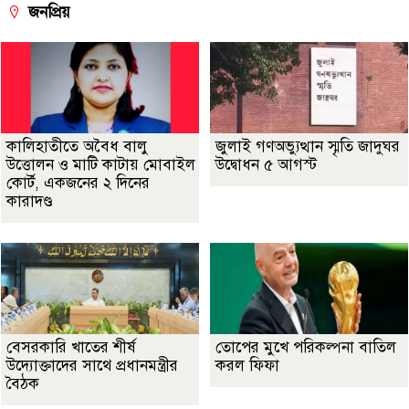
জনপ্রিয়
কালিহাতীতে অবৈধ বালু
জুলাই গণঅভ্যুত্থান স্মৃতি জাদুঘর
উত্তোলন ও মাটি কাটায় মোবাইল
উদ্বোধন ৫ আগস্ট
কোর্ট, একজনের ২ দিনের
কারাদণ্ড
বেসরকারি খাতের শীর্ষ
তোপের মুখে পরিকল্পনা বাতিল
উদ্যোক্তাদের সাথে প্রধানমন্ত্রীর
করল ফিফা
বৈঠক