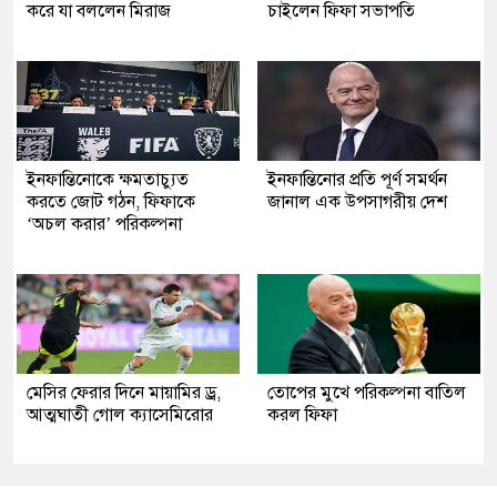
করে যা বললেন মিরাজ
চাইলেন ফিফা সভাপতি
ইনফান্তিনোকে ক্ষমতাচ্যুত
ইনফান্তিনোর প্রতি পূর্ণ সমর্থন
করতে জোট গঠন, ফিফাকে
জানাল এক উপসাগরীয় দেশ
‘অচল করার’ পরিকল্পনা
মেসির ফেরার দিনে মায়ামির ড্র,
তোপের মুখে পরিকল্পনা বাতিল
আত্মঘাতী গোল ক্যাসেমিরোর
করল ফিফা