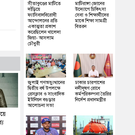
সীতাকুণ্ডের মাটিতে
মাটিরাঙ্গা জোনের
দাঁড়িয়ে
উদ্যোগে চিকিৎসা
ফ্যাসিবাদবিরোধী
সেবা ও শিক্ষার্থীদের
আন্দোলনের প্রতি
মাঝে শিক্ষা সামগ্রী
একাত্মতা প্রকাশ
বিতরন
করেছিলেন খালেদা
জিয়া- আসলাম
চৌধুরী
জুলাই গণঅভ্যুত্থানের
ঢাকার চারপাশের
দ্বিতীয় বর্ষ উপলক্ষে
নদীদূষণ রোধে
প্রেসক্লাব ও সাংবাদিক
কর্মপরিকল্পনা তৈরির
ইউনিয়ন বগুড়ার
নির্দেশ প্রধানমন্ত্রীর
আলোচনা সভা
িয়ে
্য