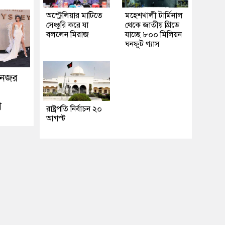
অস্ট্রেলিয়ার মাটিতে
মহেশখালী টার্মিনাল
সেঞ্চুরি করে যা
থেকে জাতীয় গ্রিডে
বললেন মিরাজ
যাচ্ছে ৮০০ মিলিয়ন
ঘনফুট গ্যাস
 নজর
়া
রাষ্ট্রপতি নির্বাচন ২০
আগস্ট