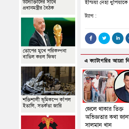
উদ্যোক্তাদের সাথে
ইন্ডিয়া নেহা ধুপিয়াক
প্রধানমন্ত্রীর বৈঠক
ট্যাগ :
তোপের মুখে পরিকল্পনা
বাতিল করল ফিফা
এ ক্যাটাগরির আরো 
শক্তিশালী ভূমিকম্পে কাঁপল
ইতালি, সতর্কতা জারি
জেলে থাকার তিক্ত
অভিজ্ঞতার কথা জান
সালমান খান