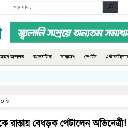
আইন আদালত
আন্তর্জাতিক
সারাদেশ
স্পোর্টস
এন্টারটেইনমে
মেন্ট
িকে রাস্তায় বেধড়ক পেটালেন অভিনেত্রী!