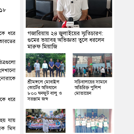
০১৮
িকে ধরে
গজারিয়ায় ২৪ জুলাইয়ের স্মৃতিচারণ:
গুমের ভয়াবহ অভিজ্ঞতা তুলে ধরলেন
 ভারতের
মারুফ মিয়াজি
িত্রগুলো
 দেখানো
 নোরাকে
শ্রীমঙ্গলে মোবাইল
সচিবালয়ের সামনে
কোর্টের অভিযানে
অতিরিক্ত পুলিশ
৮০০ ঘনফুট বালু ও
মোতায়েন
াকে ধরে
সরঞ্জাম জব্দ
 হয় যায়
বেক মিস