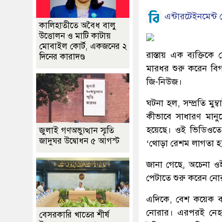
এন্টারটেইনমেন্ট ড
কালিহাতীতে অবৈধ বালু
উত্তোলন ও মাটি কাটায়
মোবাইল কোর্ট, একজনের ২
রাস্তায় এক ব্যক্তিক
দিনের কারাদণ্ড
মারধর শুরু করেন বিগ
জি-নিউজ।
ঘটনা হল, সম্প্রতি মু
কীভাবে সাধারণ মানু
হয়েছে। ওই ভিডিওতে 
জুলাই গণঅভ্যুত্থান স্মৃতি
জাদুঘর উদ্বোধন ৫ আগস্ট
‘থোড়া রেশম লাগতা হ্
জানা গেছে, অচেনা ও
পেটাতে শুরু করেন নো
এদিকে, বেশ কয়েক বছ
নোরার। এরপরই নেহা 
বেসরকারি খাতের শীর্ষ