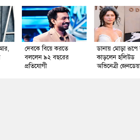
িআর,
দেবকে বিয়ে করতে
ডানায় মোড়া রূপে
ে
বললেন ৯২ বছরের
কাড়লেন হলিউড
প্রতিযোগী
অভিনেত্রী জেনডেয