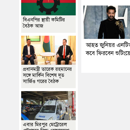
বিএনপির স্থায়ী কমিটির
বৈঠক আজ
আহত জুনিয়র এনট
কবে ফিরবেন শুটিংয়
প্রধানমন্ত্রী তারেক রহমানের
সঙ্গে মার্কিন বিশেষ দূত
সার্জিও গরের বৈঠক
এবার মিরপুর মেট্রোরেল