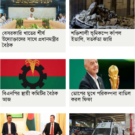
বেসরকারি খাতের শীর্ষ
শক্তিশালী ভূমিকম্পে কাঁপল
উদ্যোক্তাদের সাথে প্রধানমন্ত্রীর
ইতালি, সতর্কতা জারি
বৈঠক
বিএনপির স্থায়ী কমিটির বৈঠক
তোপের মুখে পরিকল্পনা বাতিল
আজ
করল ফিফা