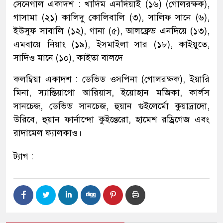
সেনেগাল একাদশ : খাদিম এনদিয়াই (১৬) (গোলরক্ষক),
গাসামা (২১) কালিদু কোলিবালি (৩), সালিফ সানে (৬),
ইউসুফ সাবালি (১২), গানা (৫), আলফ্রেড এনদিয়ে (১৩),
এমবায়ে নিয়াং (১৯), ইসমাইলা সার (১৮), কাইয়ুতে,
সাদিও মানে (১০), কাইতা বালদে
কলম্বিয়া একাদশ : ডেভিড ওসপিনা (গোলরক্ষক), ইয়ারি
মিনা, স্যান্তিয়াগো আরিয়াস, ইয়োহান মজিকা, কার্লস
সানচেজ, ডেভিড সানচেজ, হুয়ান গুইলের্মো কুয়াদ্রাদো,
উরিবে, হুয়ান ফার্নান্দো কুইন্তেরো, হামেশ রড্রিগেজ এবং
রাদামেল ফ্যালকাও।
ট্যাগ :