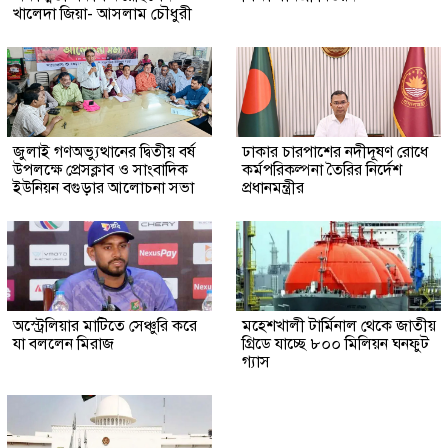
খালেদা জিয়া- আসলাম চৌধুরী
জুলাই গণঅভ্যুত্থানের দ্বিতীয় বর্ষ
ঢাকার চারপাশের নদীদূষণ রোধে
উপলক্ষে প্রেসক্লাব ও সাংবাদিক
কর্মপরিকল্পনা তৈরির নির্দেশ
ইউনিয়ন বগুড়ার আলোচনা সভা
প্রধানমন্ত্রীর
অস্ট্রেলিয়ার মাটিতে সেঞ্চুরি করে
মহেশখালী টার্মিনাল থেকে জাতীয়
যা বললেন মিরাজ
গ্রিডে যাচ্ছে ৮০০ মিলিয়ন ঘনফুট
গ্যাস