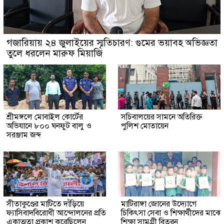
গজারিয়ায় ২৪ জুলাইয়ের স্মৃতিচারণ: গুমের ভয়াবহ অভিজ্ঞতা
তুলে ধরলেন মারুফ মিয়াজি
শ্রীমঙ্গলে মোবাইল কোর্টের
সচিবালয়ের সামনে অতিরিক্ত
অভিযানে ৮০০ ঘনফুট বালু ও
পুলিশ মোতায়েন
সরঞ্জাম জব্দ
সীতাকুণ্ডের মাটিতে দাঁড়িয়ে
মাটিরাঙ্গা জোনের উদ্যোগে
ফ্যাসিবাদবিরোধী আন্দোলনের প্রতি
চিকিৎসা সেবা ও শিক্ষার্থীদের মাঝে
একাত্মতা প্রকাশ করেছিলেন
শিক্ষা সামগ্রী বিতরন