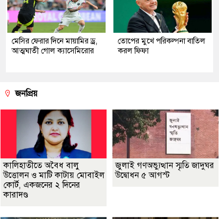
মেসির ফেরার দিনে মায়ামির ড্র,
তোপের মুখে পরিকল্পনা বাতিল
আত্মঘাতী গোল ক্যাসেমিরোর
করল ফিফা
জনপ্রিয়
কালিহাতীতে অবৈধ বালু
জুলাই গণঅভ্যুত্থান স্মৃতি জাদুঘর
উত্তোলন ও মাটি কাটায় মোবাইল
উদ্বোধন ৫ আগস্ট
কোর্ট, একজনের ২ দিনের
কারাদণ্ড