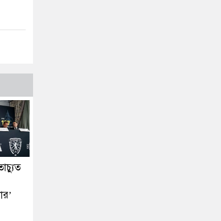
াচ্যুত
ার’