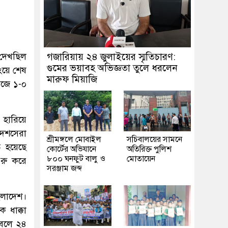
দেখছিল
গজারিয়ায় ২৪ জুলাইয়ের স্মৃতিচারণ:
গুমের ভয়াবহ অভিজ্ঞতা তুলে ধরলেন
িংয়ে শেষ
মারুফ মিয়াজি
িজে ১-০
 হারিয়ে
দেশসেরা
শ্রীমঙ্গলে মোবাইল
সচিবালয়ের সামনে
 হয়েছে
কোর্টের অভিযানে
অতিরিক্ত পুলিশ
৮০০ ঘনফুট বালু ও
মোতায়েন
ুরু করে
সরঞ্জাম জব্দ
ংলাদেশ।
 ধাক্কা
 বলে ২৪