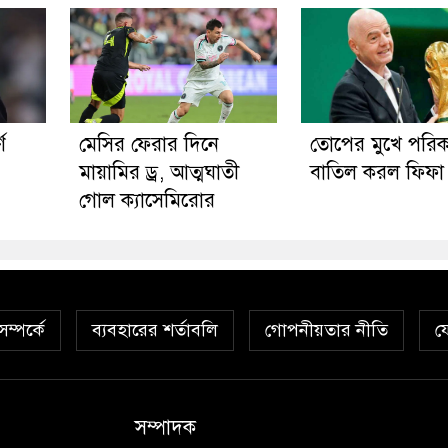
ণ
মেসির ফেরার দিনে
তোপের মুখে পরিক
মায়ামির ড্র, আত্মঘাতী
বাতিল করল ফিফা
গোল ক্যাসেমিরোর
ম্পর্কে
ব্যবহারের শর্তাবলি
গোপনীয়তার নীতি
য
সম্পাদক