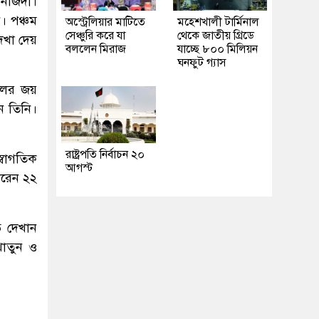
ানজিদা।
। পঞ্চম
অস্ট্রেলিয়ার মাটিতে
মহেশখালী টার্মিনাল
সেঞ্চুরি করে যা
থেকে জাতীয় গ্রিডে
েখা দেয়
বললেন মিরাজ
যাচ্ছে ৮০০ মিলিয়ন
ঘনফুট গ্যাস
দলের জয়
ন তিনি।
রাষ্ট্রপতি নির্বাচন ২০
বাগতিক
আগস্ট
করেন ২২
ব দেখান
াতুন ও