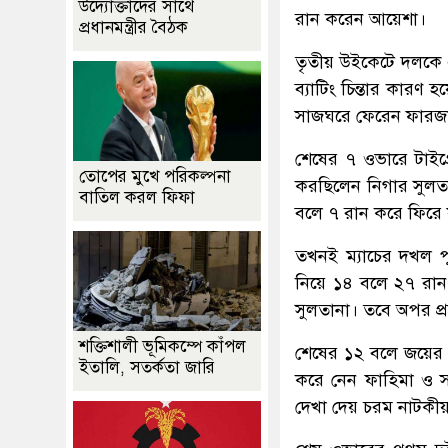
উদ্যোক্তাদের সাথে
রান করেন আয়েশা।
প্রধানমন্ত্রীর বৈঠক
তৃতীয় উইকেটে দলকে 
ব্যাটিং চিন্তার কার
সাজঘরে ফেরেন ফারজা
শেষের ৭ ওভারে টাইগ
তোপের মুখে পরিকল্পনা
করছিলেন নিগার সুলত
বাতিল করল ফিফা
বলে ৭ রান করে ফিরে 
তখনই ম্যাচের দখল প
নিয়ে ১৪ বলে ২৭ রান
সুলতানা। তবে অপর প্র
শক্তিশালী ভূমিকম্পে কাঁপল
শেষের ১২ বলে জয়ের 
ইতালি, সতর্কতা জারি
করে নেন ফাহিমা ও স
দেখা দেয় চরম নাটকী