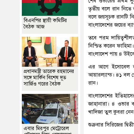
শেষ ওভারের প্রথম দ
তৃতীয় বলে রান নিতে ব
বলে জয়সূচক রানটি ন
বিএনপির স্থায়ী কমিটির
বাংলাদেশের জয়ের ব্য
বৈঠক আজ
তবে পরম দায়িত্বশী
নিশ্চিত করেন ফাহিমা
বাংলাদেশ পায় ৪ উইক
এর আগে ইসোবেল জয়
প্রধানমন্ত্রী তারেক রহমানের
আয়ারল্যান্ড। ৪১ বল 
সঙ্গে মার্কিন বিশেষ দূত
রান।
সার্জিও গরের বৈঠক
বাংলাদেশের ইতিহাসের
জাহানারা। ৪ ওভার 
খাদিজা তুল কুবরা নে
শুক্রবার সিরিজের দ্বিত
এবার মিরপুর মেট্রোরেল