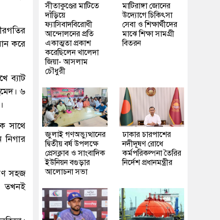
সীতাকুণ্ডের মাটিতে
মাটিরাঙ্গা জোনের
দাঁড়িয়ে
উদ্যোগে চিকিৎসা
ফ্যাসিবাদবিরোধী
সেবা ও শিক্ষার্থীদের
ধীরগতির
আন্দোলনের প্রতি
মাঝে শিক্ষা সামগ্রী
রান করে
একাত্মতা প্রকাশ
বিতরন
করেছিলেন খালেদা
জিয়া- আসলাম
চৌধুরী
ে ব্যাট
হমেদ। ৬
।
কে সাথে
জুলাই গণঅভ্যুত্থানের
ঢাকার চারপাশের
ন নিগার
দ্বিতীয় বর্ষ উপলক্ষে
নদীদূষণ রোধে
প্রেসক্লাব ও সাংবাদিক
কর্মপরিকল্পনা তৈরির
ইউনিয়ন বগুড়ার
নির্দেশ প্রধানমন্ত্রীর
আলোচনা সভা
করণ সহজ
ন। তখনই