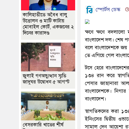
স্পোর্টস ডেস্ক
কালিহাতীতে অবৈধ বালু
উত্তোলন ও মাটি কাটায়
মোবাইল কোর্ট, একজনের ২
ক্ষণে ক্ষণে বদলাল
দিনের কারাদণ্ড
বাংলাদেশ দল। শেষ পর্য
বলে বাংলাদেশকে জয় 
তে এগিয়ে গেল বাংলা
টসে হেরে বাংলাদেশের
১৩৪ রান করে স্বাগত
জুলাই গণঅভ্যুত্থান স্মৃতি
জাদুঘর উদ্বোধন ৫ আগস্ট
পেসার জাহানারা আল
বাংলাদেশকে। নিগার 
বাংলাদেশ।
স্বাগতিকদের করা ১৩৪
ইনিংসের দ্বিতীয় ওভা
বেসরকারি খাতের শীর্ষ
সামাল দেন আয়েশা র