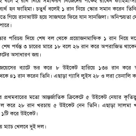
ুই বলে ২ রান নিয়ে সমীকরণ নিজেদের পক্ষেই রাখেন ফাহিমা-স
্যর্থ হন ফাহিমা। চতুর্থ বলেই ১ রান নিয়ে স্কোর সমান করেন তিনি
িতে গিয়ে রানআউট হয়ে সাজঘরে ফিরে যান সানজিদা। অনিশ্চয়তা দ
াপারে।
লতার পরিচয় দিয়ে শেষ বল থেকে প্রয়োজনমাফিক ১ রান নিয়ে 
। শেষ পর্যন্ত ৩ চারের মারে ১৮ বলে ২৬ রান করে অপরাজিত থাকে
েটের অসাধারণ জয়।
েসের ব্যাটে ভর করে ৮ উইকেট হারিয়ে ১৩৪ রান করে স্
থেকে ৪১ রান করেন তিনি। এছাড়া গ্যাবি লুইস ২৮ ও লরা ডেনালি 
 প্রথমবারের মতো আন্তর্জাতিক ক্রিকেটে ৫ উইকেট নেয়ার কৃতিত্
বল করে ২৮ রান খরচায় ৫ উইকেট নেন তিনি। এছাড়া সালমা খ
ন ১টি করে উইকেট।
ীয় ম্যাচ খেলবে দুই দল।