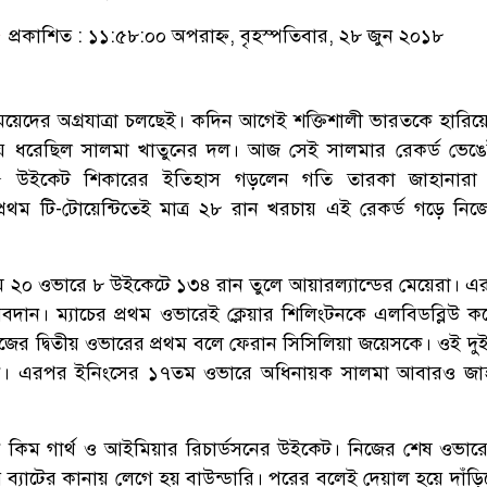
প্রকাশিত : ১১:৫৮:০০ অপরাহ্ন, বৃহস্পতিবার, ২৮ জুন ২০১৮
 মেয়েদের অগ্রযাত্রা চলছেই। কদিন আগেই শক্তিশালী ভারতকে হারিয়
ে ধরেছিল সালমা খাতুনের দল। আজ সেই সালমার রেকর্ড ভেঙে
 ৫ উইকেট শিকারের ইতিহাস গড়লেন গতি তারকা জাহানার
প্রথম টি-টোয়েন্টিতেই মাত্র ২৮ রান খরচায় এই রেকর্ড গড়ে নি
েমে ২০ ওভারে ৮ উইকেটে ১৩৪ রান তুলে আয়ারল্যান্ডের মেয়েরা। এ
দান। ম্যাচের প্রথম ওভারেই ক্লেয়ার শিলিংটনকে এলবিডব্লিউ কর
জের দ্বিতীয় ওভারের প্রথম বলে ফেরান সিসিলিয়া জয়েসকে। ওই দু
রান। এরপর ইনিংসের ১৭তম ওভারে অধিনায়ক সালমা আবারও জাহ
 কিম গার্থ ও আইমিয়ার রিচার্ডসনের উইকেট। নিজের শেষ ওভারে
্যাটের কানায় লেগে হয় বাউন্ডারি। পরের বলেই দেয়াল হয়ে দাঁড়ি