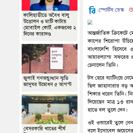
স্পোর্টস ডেস্ক
কালিহাতীতে অবৈধ বালু
উত্তোলন ও মাটি কাটায়
মোবাইল কোর্ট, একজনের ২
আন্তর্জাতিক ক্রিকেটে
দিনের কারাদণ্ড
কাপের শিরোপা উঁচিয়
বাংলাদেশি হিসেবে
আয়ারল্যান্ড সফরের 
চেনালেন তিনি।
টস হেরে ব্যাটিংয়ে ন
জুলাই গণঅভ্যুত্থান স্মৃতি
জাদুঘর উদ্বোধন ৫ আগস্ট
ছিল জাহানারার বড় অব
শিকার ধরেন তিনি। নি
দিয়েছেন মাত্র ১৩ 
হাতে বল তুলে দেন।
ওই ওভারেই তুলে নেন
বেসরকারি খাতের শীর্ষ
বলে ইসোবেল জয়েসের ব