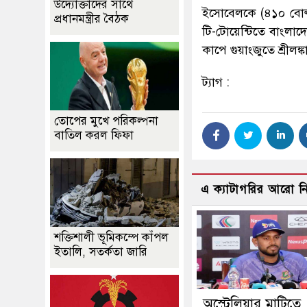
উদ্যোক্তাদের সাথে
ইসোবেলকে (৪১০ বোল্
প্রধানমন্ত্রীর বৈঠক
টি-টোয়েন্টিতে বাংল
কাপে গুয়াংজুতে শ্রীল
ট্যাগ :
তোপের মুখে পরিকল্পনা
বাতিল করল ফিফা
এ ক্যাটাগরির আরো 
শক্তিশালী ভূমিকম্পে কাঁপল
ইতালি, সতর্কতা জারি
অস্ট্রেলিয়ার মাটিতে