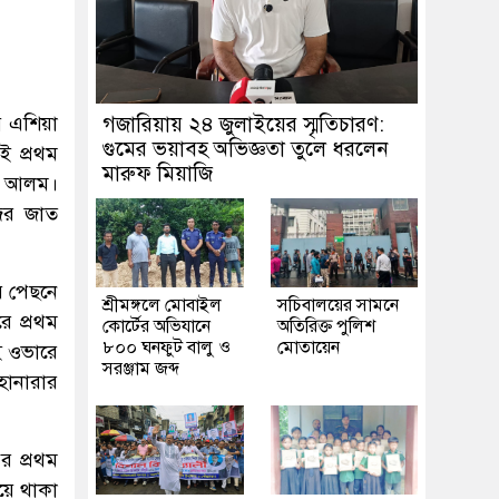
ে এশিয়া
গজারিয়ায় ২৪ জুলাইয়ের স্মৃতিচারণ:
গুমের ভয়াবহ অভিজ্ঞতা তুলে ধরলেন
ই প্রথম
মারুফ মিয়াজি
া আলম।
জের জাত
র পেছনে
শ্রীমঙ্গলে মোবাইল
সচিবালয়ের সামনে
ে প্রথম
কোর্টের অভিযানে
অতিরিক্ত পুলিশ
৮০০ ঘনফুট বালু ও
মোতায়েন
ই ওভারে
সরঞ্জাম জব্দ
ানারার
র প্রথম
য়ে থাকা