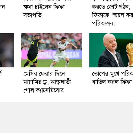
লেন
ক্ষমা চাইলেন ফিফা
করতে জোট গঠন,
সভাপতি
ফিফাকে ‘অচল কর
পরিকল্পনা
ণ
মেসির ফেরার দিনে
তোপের মুখে পরিক
মায়ামির ড্র, আত্মঘাতী
বাতিল করল ফিফা
গোল ক্যাসেমিরোর