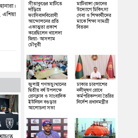
সীতাকুণ্ডের মাটিতে
মাটিরাঙ্গা জোনের
হানারা।
দাঁড়িয়ে
উদ্যোগে চিকিৎসা
২ এশিয়া
ফ্যাসিবাদবিরোধী
সেবা ও শিক্ষার্থীদের
আন্দোলনের প্রতি
মাঝে শিক্ষা সামগ্রী
একাত্মতা প্রকাশ
বিতরন
করেছিলেন খালেদা
জিয়া- আসলাম
চৌধুরী
জুলাই গণঅভ্যুত্থানের
ঢাকার চারপাশের
দ্বিতীয় বর্ষ উপলক্ষে
নদীদূষণ রোধে
প্রেসক্লাব ও সাংবাদিক
কর্মপরিকল্পনা তৈরির
ইউনিয়ন বগুড়ার
নির্দেশ প্রধানমন্ত্রীর
আলোচনা সভা
াচ্যুত