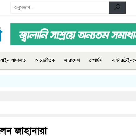
আইন আদালত
আন্তর্জাতিক
সারাদেশ
স্পোর্টস
এন্টারটেইনমে
েন জাহানারা