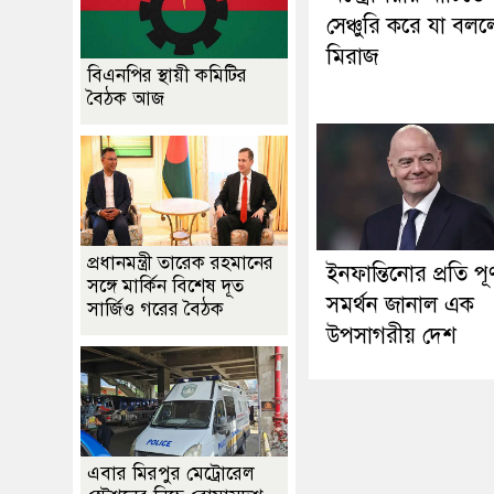
সেঞ্চুরি করে যা বল
মিরাজ
বিএনপির স্থায়ী কমিটির
বৈঠক আজ
প্রধানমন্ত্রী তারেক রহমানের
ইনফান্তিনোর প্রতি পূর্
সঙ্গে মার্কিন বিশেষ দূত
সমর্থন জানাল এক
সার্জিও গরের বৈঠক
উপসাগরীয় দেশ
এবার মিরপুর মেট্রোরেল