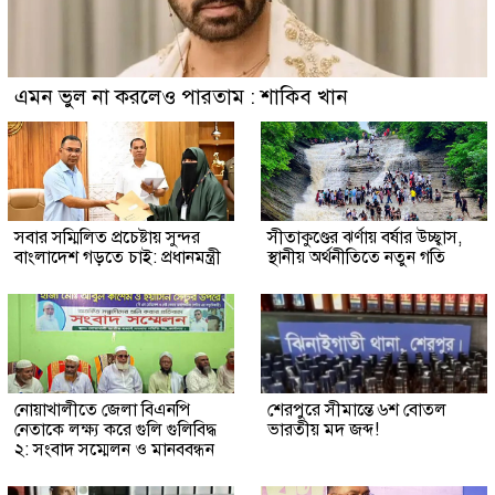
এমন ভুল না করলেও পারতাম : শাকিব খান
সবার সম্মিলিত প্রচেষ্টায় সুন্দর
সীতাকুণ্ডের ঝর্ণায় বর্ষার উচ্ছ্বাস,
বাংলাদেশ গড়তে চাই: প্রধানমন্ত্রী
স্থানীয় অর্থনীতিতে নতুন গতি
নোয়াখালীতে জেলা বিএনপি
শেরপুরে সীমান্তে ৬শ বোতল
নেতাকে লক্ষ্য করে গুলি গুলিবিদ্ধ
ভারতীয় মদ জব্দ!
২: সংবাদ সম্মেলন ও মানববন্ধন