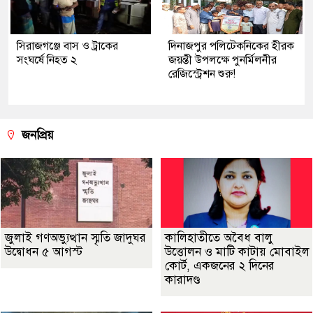
সিরাজগঞ্জে বাস ও ট্রাকের
দিনাজপুর পলিটেকনিকের হীরক
সংঘর্ষে নিহত ২
জয়ন্তী উপলক্ষে পুনর্মিলনীর
রেজিস্ট্রেশন শুরু!
জনপ্রিয়
জুলাই গণঅভ্যুত্থান স্মৃতি জাদুঘর
কালিহাতীতে অবৈধ বালু
উদ্বোধন ৫ আগস্ট
উত্তোলন ও মাটি কাটায় মোবাইল
কোর্ট, একজনের ২ দিনের
কারাদণ্ড