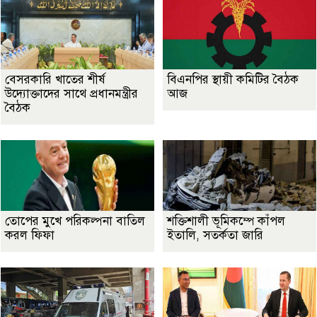
বেসরকারি খাতের শীর্ষ
বিএনপির স্থায়ী কমিটির বৈঠক
উদ্যোক্তাদের সাথে প্রধানমন্ত্রীর
আজ
বৈঠক
তোপের মুখে পরিকল্পনা বাতিল
শক্তিশালী ভূমিকম্পে কাঁপল
করল ফিফা
ইতালি, সতর্কতা জারি