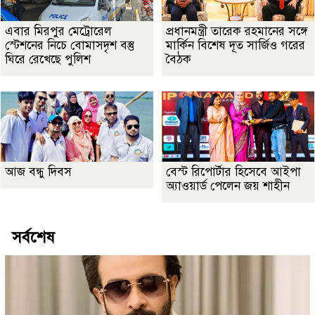
এবার মিরপুর মেট্রোরেল
প্রধানমন্ত্রী তারেক রহমানের সঙ্গে
স্টেশনের নিচে বোমাসদৃশ বস্তু
মার্কিন বিশেষ দূত সার্জিও গরের
ঘিরে রেখেছে পুলিশ
বৈঠক
আজ বন্ধু দিবস
বেস্ট রিপোর্টার হিসেবে আইপা
অ্যাওয়ার্ড পেলেন জয় শাহীন
সর্বশেষ