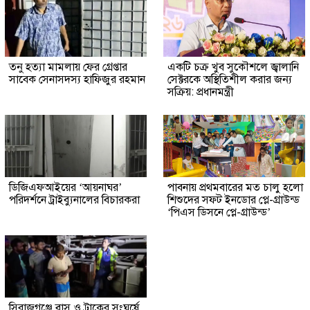
তনু হত্যা মামলায় ফের গ্রেপ্তার
একটি চক্র খুব সুকৌশলে জ্বালানি
সাবেক সেনাসদস্য হাফিজুর রহমান
সেক্টরকে অস্থিতিশীল করার জন্য
সক্রিয়: প্রধানমন্ত্রী
ডিজিএফআইয়ের ‘আয়নাঘর’
পাবনায় প্রথমবারের মত চালু হলো
পরিদর্শনে ট্রাইব্যুনালের বিচারকরা
শিশুদের সফট ইনডোর প্লে-গ্রাউন্ড
‘পিএস ডিসনে প্লে-গ্রাউন্ড’
সিরাজগঞ্জে বাস ও ট্রাকের সংঘর্ষে