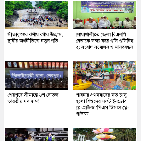
সীতাকুণ্ডের ঝর্ণায় বর্ষার উচ্ছ্বাস,
নোয়াখালীতে জেলা বিএনপি
স্থানীয় অর্থনীতিতে নতুন গতি
নেতাকে লক্ষ্য করে গুলি গুলিবিদ্ধ
২: সংবাদ সম্মেলন ও মানববন্ধন
শেরপুরে সীমান্তে ৬শ বোতল
পাবনায় প্রথমবারের মত চালু
ভারতীয় মদ জব্দ!
হলো শিশুদের সফট ইনডোর
প্লে-গ্রাউন্ড ‘পিএস ডিসনে প্লে-
গ্রাউন্ড’