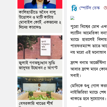
স্পোর্টস ডেস্ক
কালিহাতীতে অবৈধ বালু
উত্তোলন ও মাটি কাটায়
মোবাইল কোর্ট, একজনের ২
পুরো বিশ্বের চোখ এখন
দিনের কারাদণ্ড
ল্যাটিন আমেরিকা বনাম
ম্যাচে হারলেই বিদায়
পারফরম্যান্স তাতে আর
নয় মরো এই মনোভাব ন
ফ্রান্স বনাম আর্জেন্ট
জুলাই গণঅভ্যুত্থান স্মৃতি
জাদুঘর উদ্বোধন ৫ আগস্ট
আবার ফ্রান্স মানে কো
সবাই।
মেসিকে শুধু গোল করল
নাইজিরিয়া ম্যাচে শেষ
থাকতে হবে সুযোগের।
বেসরকারি খাতের শীর্ষ