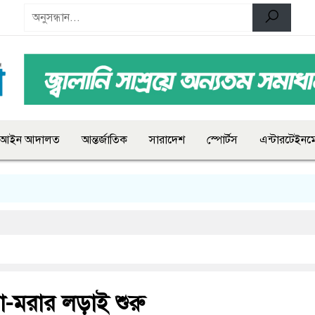
আইন আদালত
আন্তর্জাতিক
সারাদেশ
স্পোর্টস
এন্টারটেইনমে
চা-মরার লড়াই শুরু