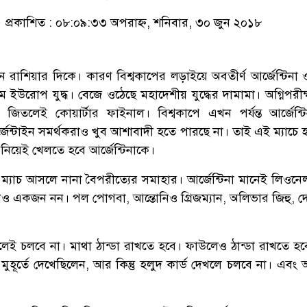
প্রকাশিত : ০৮:০৯:৩৩ অপরাহ্ন, শনিবার, ৩০ জুন ২০১৮
 রাশিয়ার দিকে। কারণ বিশ্বকাপের লড়াইয়ে অবতীর্ণ আর্জেন্টিনা ও 
 ইউরোপ যুদ্ধ। বেজে ওঠেছে মহাদেশীয় যুদ্ধের দামামা। অগ্নিপরীক
 জিতলেই কোয়ার্টার ফাইনাল। বিশ্বকাপে এখন পর্যন্ত আর্জেন্ট
্জেন্টাইন সমর্থকরাও খুব আশাবাদী হতে পারছে না। তাই এই ম্যাচে 
িয়েই খেলতে হবে আর্জেন্টিনাকে।
িনা ম্যাচ আসলে নানা বৈপরীত্যের সমাহার। আর্জেন্টিনা মানেই লিওন
নও একজন নন। পল পোগবা, আন্তোনিও গ্রিজম্যান, অলিভার জিহু, দেম
েই চলবে না। মাথা ঠান্ডা রাখতে হবে। ফাউলেও ঠান্ডা রাখতে হব
 মুহূর্তে দেখেছিলেন, আর কিন্তু হলুদ কার্ড দেখলে চলবে না। এবং 