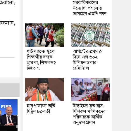
চেরানো,
সরকারিকরণের
উদ্যোগ: প্রশংসায়
ভাসছেন এমপি নয়ন
িজম্যান,
থাইল্যান্ডে স্কুলে
আগস্টের প্রথম ৫
শিক্ষার্থীর বন্দুক
দিনে এল ৬০২
হামলা, শিক্ষকসহ
মিলিয়ন ডলার
নিহত ৭
রেমিট্যান্স
হাসপাতালে ভর্তি
টাঙ্গাইলে মৃত বাস-
মিঠুন চক্রবর্তী
মিনিবাস মালিকদের
পরিবারকে আর্থিক
অনুদান প্রদান