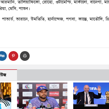
: আরমানি, তালিয়াফিকো, রোহো, ওটামেন্ডি, মার্কাদো, বানেগা, মা
িয়া, মেসি, পাভন।
 পাভার্ড, ভারানে, উমতিতি, হার্নান্দেজ, পগবা, কান্তে, মাতৌদি, গ্র
নিউজ