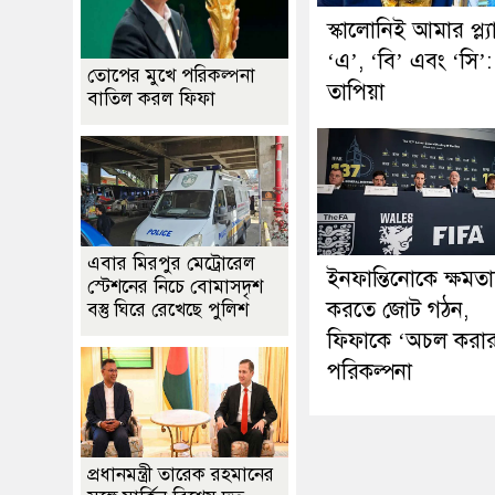
স্কালোনিই আমার প্ল্য
‘এ’, ‘বি’ এবং ‘সি’:
তোপের মুখে পরিকল্পনা
তাপিয়া
বাতিল করল ফিফা
এবার মিরপুর মেট্রোরেল
ইনফান্তিনোকে ক্ষমতাচ
স্টেশনের নিচে বোমাসদৃশ
করতে জোট গঠন,
বস্তু ঘিরে রেখেছে পুলিশ
ফিফাকে ‘অচল করা
পরিকল্পনা
প্রধানমন্ত্রী তারেক রহমানের