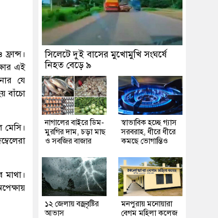
ফ্রান্স।
সিলেটে দুই বাসের মুখোমুখি সংঘর্ষে
নিহত বেড়ে ৯
্ষার এই
িনার যে
হয় বাঁচো
নাগালের বাইরে ডিম-
স্বাভাবিক হচ্ছে গ্যাস
েল মেসি।
মুরগির দাম, চড়া মাছ
সরবরাহ, ধীরে ধীরে
্বেলেরা
ও সবজির বাজার
কমছে ভোগান্তিও
ে মাথা।
অপেক্ষায়
১২ জেলায় বজ্রবৃষ্টির
মনপুরায় মনোয়ারা
আভাস
বেগম মহিলা কলেজ