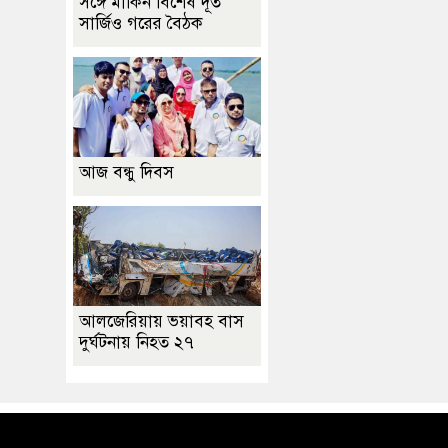
সঙ্গে মার্কিন বিশেষ দূত
সার্জিও গরের বৈঠক
আজ বন্ধু দিবস
আলজেরিয়ায় ভয়াবহ বাস
দুর্ঘটনায় নিহত ২৭