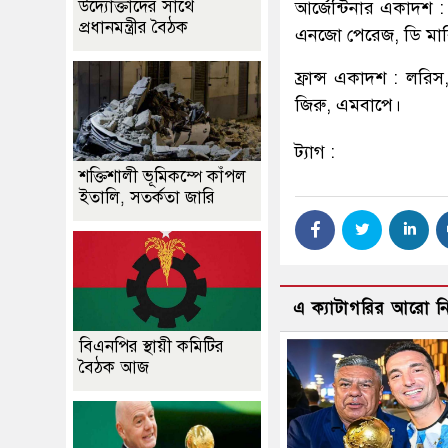
উদ্যোক্তাদের সাথে
আর্জেন্টিনার একাদশ 
প্রধানমন্ত্রীর বৈঠক
এনজো পেরেজ, ডি মার
ফ্রান্স একাদশ : লরিস,
জিরু, এমবাপে।
ট্যাগ :
শক্তিশালী ভূমিকম্পে কাঁপল
ইতালি, সতর্কতা জারি
এ ক্যাটাগরির আরো 
বিএনপির স্থায়ী কমিটির
বৈঠক আজ