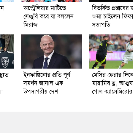
ান
অস্ট্রেলিয়ার মাটিতে
বিতর্কিত প্রস্তাবের 
সেঞ্চুরি করে যা বললেন
ক্ষমা চাইলেন ফিফ
মিরাজ
সভাপতি
্যুত
ইনফান্তিনোর প্রতি পূর্ণ
মেসির ফেরার দিন
সমর্থন জানাল এক
মায়ামির ড্র, আত্মঘ
র’
উপসাগরীয় দেশ
গোল ক্যাসেমিরোর