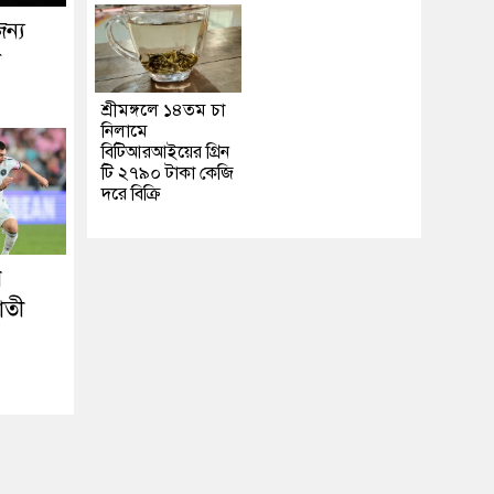
জন্য
া
শ্রীমঙ্গলে ১৪তম চা
নিলামে
বিটিআরআইয়ের গ্রিন
টি ২৭৯০ টাকা কেজি
দরে বিক্রি
ে
াতী