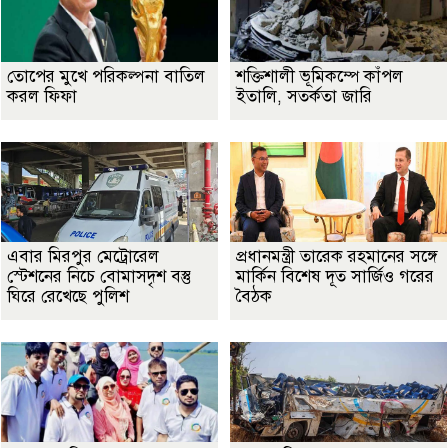
তোপের মুখে পরিকল্পনা বাতিল
শক্তিশালী ভূমিকম্পে কাঁপল
করল ফিফা
ইতালি, সতর্কতা জারি
এবার মিরপুর মেট্রোরেল
প্রধানমন্ত্রী তারেক রহমানের সঙ্গে
স্টেশনের নিচে বোমাসদৃশ বস্তু
মার্কিন বিশেষ দূত সার্জিও গরের
ঘিরে রেখেছে পুলিশ
বৈঠক