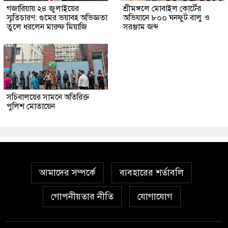
গজারিয়ায় ২৪ জুলাইয়ের
শ্রীমঙ্গলে মোবাইল কোর্টের
স্মৃতিচারণ: গুমের ভয়াবহ অভিজ্ঞতা
অভিযানে ৮০০ ঘনফুট বালু ও
তুলে ধরলেন মারুফ মিয়াজি
সরঞ্জাম জব্দ
সচিবালয়ের সামনে অতিরিক্ত
পুলিশ মোতায়েন
আমাদের সম্পর্কে
ব্যবহারের শর্তাবলি
গোপনীয়তার নীতি
যোগাযোগ