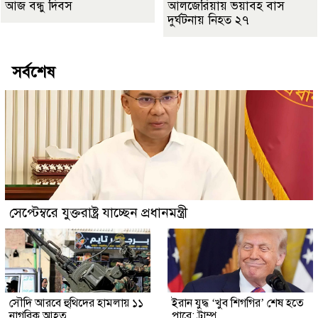
আজ বন্ধু দিবস
আলজেরিয়ায় ভয়াবহ বাস
দুর্ঘটনায় নিহত ২৭
সর্বশেষ
সেপ্টেম্বরে যুক্তরাষ্ট্র যাচ্ছেন প্রধানমন্ত্রী
সৌদি আরবে হুথিদের হামলায় ১১
ইরান যুদ্ধ ‘খুব শিগগির’ শেষ হতে
নাগরিক আহত
পারে: ট্রাম্প