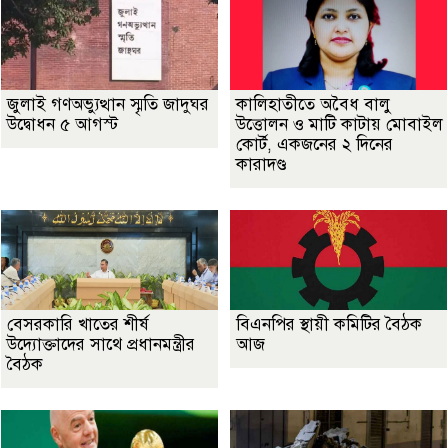
জুলাই গণঅভ্যুত্থান স্মৃতি জাদুঘর
কালিহাতীতে অবৈধ বালু
উদ্বোধন ৫ আগস্ট
উত্তোলন ও মাটি কাটায় মোবাইল
কোর্ট, একজনের ২ দিনের
কারাদণ্ড
বেসরকারি খাতের শীর্ষ
বিএনপির স্থায়ী কমিটির বৈঠক
উদ্যোক্তাদের সাথে প্রধানমন্ত্রীর
আজ
বৈঠক