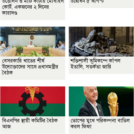
উত্তোলন ও মাটি কাটায় মোবাইল
উদ্বোধন ৫ আগস্ট
কোর্ট, একজনের ২ দিনের
কারাদণ্ড
বেসরকারি খাতের শীর্ষ
শক্তিশালী ভূমিকম্পে কাঁপল
উদ্যোক্তাদের সাথে প্রধানমন্ত্রীর
ইতালি, সতর্কতা জারি
বৈঠক
বিএনপির স্থায়ী কমিটির বৈঠক
তোপের মুখে পরিকল্পনা বাতিল
আজ
করল ফিফা