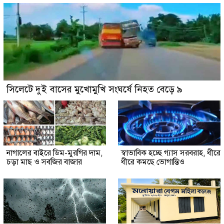
সিলেটে দুই বাসের মুখোমুখি সংঘর্ষে নিহত বেড়ে ৯
নাগালের বাইরে ডিম-মুরগির দাম,
স্বাভাবিক হচ্ছে গ্যাস সরবরাহ, ধীরে
চড়া মাছ ও সবজির বাজার
ধীরে কমছে ভোগান্তিও