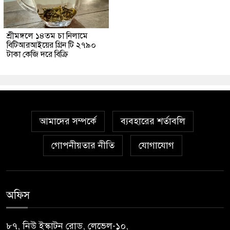
শ্রীমঙ্গলে ১৪তম চা নিলামে
বিটিআরআইয়ের গ্রিন টি ২৭৯০
টাকা কেজি দরে বিক্রি
আমাদের সম্পর্কে
ব্যবহারের শর্তাবলি
গোপনীয়তার নীতি
যোগাযোগ
অফিস
৮৭, নিউ ইস্কাটন রোড, লেভেল-১০,