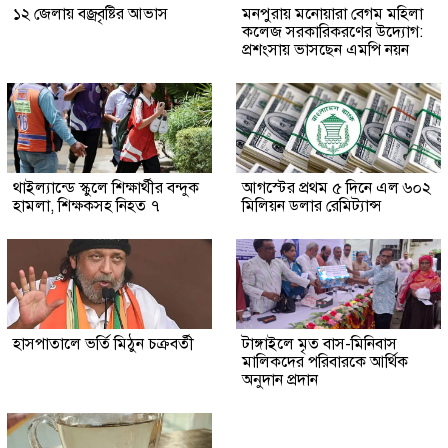
১২ জেলায় বজ্রবৃষ্টির আভাস
মনপুরায় মনোয়ারা বেগম মহিলা
কলেজ সরকারিকরণের উদ্যোগ:
প্রশংসায় ভাসছেন এমপি নয়ন
থাইল্যান্ডে স্কুলে শিক্ষার্থীর বন্দুক
আগস্টের প্রথম ৫ দিনে এল ৬০২
হামলা, শিক্ষকসহ নিহত ৭
মিলিয়ন ডলার রেমিট্যান্স
হাসপাতালে ভর্তি মিঠুন চক্রবর্তী
টাঙ্গাইলে মৃত বাস-মিনিবাস
মালিকদের পরিবারকে আর্থিক
অনুদান প্রদান