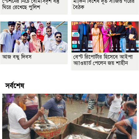
স্টেশনের নিচে বোমাসদৃশ বস্তু
মার্কিন বিশেষ দূত সার্জিও গরের
ঘিরে রেখেছে পুলিশ
বৈঠক
আজ বন্ধু দিবস
বেস্ট রিপোর্টার হিসেবে আইপা
অ্যাওয়ার্ড পেলেন জয় শাহীন
সর্বশেষ