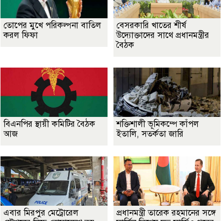
তোপের মুখে পরিকল্পনা বাতিল
বেসরকারি খাতের শীর্ষ
করল ফিফা
উদ্যোক্তাদের সাথে প্রধানমন্ত্রীর
বৈঠক
বিএনপির স্থায়ী কমিটির বৈঠক
শক্তিশালী ভূমিকম্পে কাঁপল
আজ
ইতালি, সতর্কতা জারি
এবার মিরপুর মেট্রোরেল
প্রধানমন্ত্রী তারেক রহমানের সঙ্গে