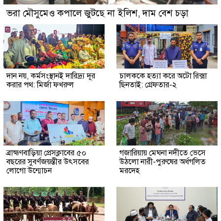
ভরা মৌসুমেও কপালে জুটছে না ইলিশ, দাম বেশ চড়া
দান নয়, কর্মসংস্থানই দারিদ্র্য দূর
চালককে হত্যা করে অটো রিক্সা
করার পথ: মির্জা ফখরুল
ছিনতাই: গ্রেফতার-২
ব্রাহ্মণবাড়িয়া প্রেসক্লাবের ৫০
গজারিয়ায় মেঘনা নদীতে ভেসে
বছরের সুবর্ণজয়ন্তীর উৎসবের
উঠলো নারী-পুরুষের অর্ধগলিত
লোগো উন্মোচন
মরদেহ