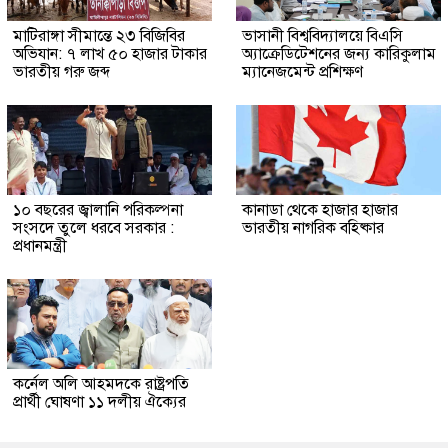
মাটিরাঙ্গা সীমান্তে ২৩ বিজিবির
ভাসানী বিশ্ববিদ্যালয়ে বিএসি
অভিযান: ৭ লাখ ৫০ হাজার টাকার
অ্যাক্রেডিটেশনের জন্য কারিকুলাম
ভারতীয় গরু জব্দ
ম্যানেজমেন্ট প্রশিক্ষণ
১০ বছরের জ্বালানি পরিকল্পনা
কানাডা থেকে হাজার হাজার
সংসদে তুলে ধরবে সরকার :
ভারতীয় নাগরিক বহিষ্কার
প্রধানমন্ত্রী
কর্নেল অলি আহমদকে রাষ্ট্রপতি
প্রার্থী ঘোষণা ১১ দলীয় ঐক্যের