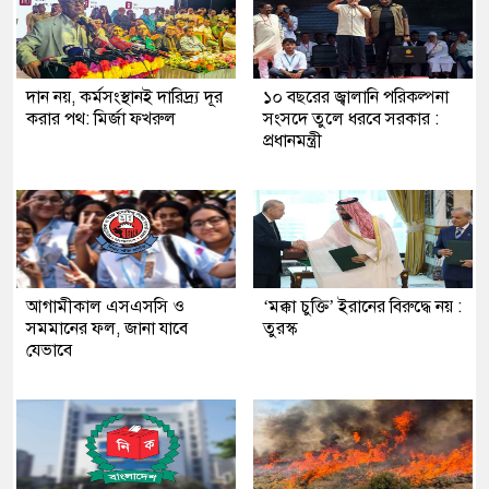
দান নয়, কর্মসংস্থানই দারিদ্র্য দূর
১০ বছরের জ্বালানি পরিকল্পনা
করার পথ: মির্জা ফখরুল
সংসদে তুলে ধরবে সরকার :
প্রধানমন্ত্রী
আগামীকাল এসএসসি ও
‘মক্কা চুক্তি’ ইরানের বিরুদ্ধে নয় :
সমমানের ফল, জানা যাবে
তুরস্ক
যেভাবে