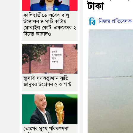
টাকা
কালিহাতীতে অবৈধ বালু
নিজস্ব প্রতিবেদক
উত্তোলন ও মাটি কাটায়
মোবাইল কোর্ট, একজনের ২
দিনের কারাদণ্ড
জুলাই গণঅভ্যুত্থান স্মৃতি
জাদুঘর উদ্বোধন ৫ আগস্ট
তোপের মুখে পরিকল্পনা