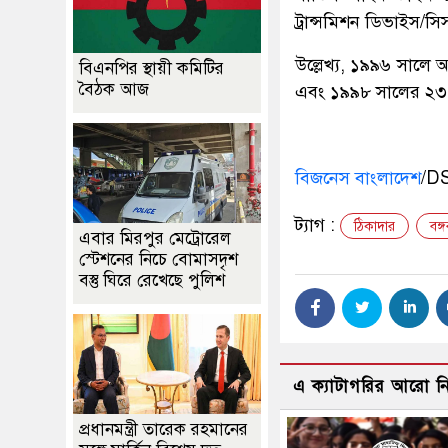
ট্রান্সমিশন ডিভাইস/স
উল্লেখ্য, ১৯৯৬ সালে 
বিএনপির স্থায়ী কমিটির
বৈঠক আজ
এবং ১৯৯৮ সালের ২৩ জু
বিজনেস বাংলাদেশ
/D
ট্যাগ :
ঠিকাদার
বঙ্গ
এবার মিরপুর মেট্রোরেল
স্টেশনের নিচে বোমাসদৃশ
বস্তু ঘিরে রেখেছে পুলিশ
এ ক্যাটাগরির আরো 
প্রধানমন্ত্রী তারেক রহমানের