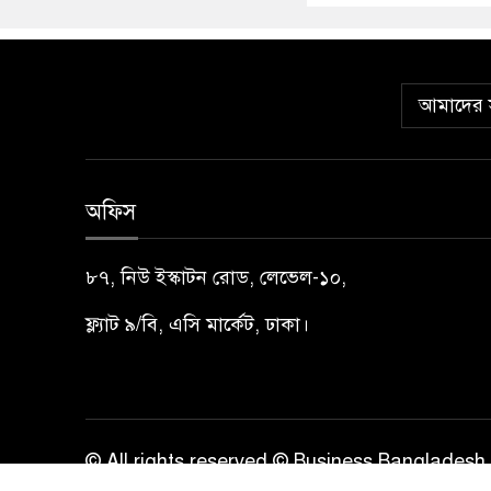
আমাদের স
অফিস
৮৭, নিউ ইস্কাটন রোড, লেভেল-১০,
ফ্ল্যাট ৯/বি, এসি মার্কেট, ঢাকা।
© All rights reserved © Business Bangladesh