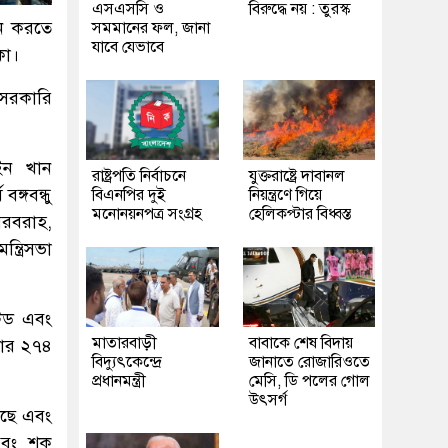
এসএসসি ও
বিরুদ্ধে নয় : তুরস্ক
পন করতে
সমমানের ফল, জানা
যাবে যেভাবে
কা।
 সরকারি
াইন খান
রাষ্ট্রপতি নির্বাচনে
যুক্তরাষ্ট্রে দাবানল
ঙ্গবন্ধু
বিএনপির দুই
নিয়ন্ত্রণে গিয়ে
মনোনয়নপত্র সংগ্রহ
হেলিকপ্টার বিধ্বস্ত
সরবরাহ,
ত্রিসভা
টেড এবং
মাতারবাড়ী
বাবাকে শেষ বিদায়
জার ২৭৪
বিদ্যুৎকেন্দ্রে
জানাতে রোজারিওতে
প্রধানমন্ত্রী
মেসি, ডি পলের গোল
উৎসর্গ
েছে এবং
 এবং শক