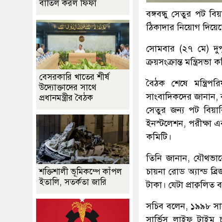
বাতিল করল ফিফা
বঙ্গবন্ধু সেতুর পট ব
ঠিকাদার নিয়োগ দিয়ে
সোমবার (২৭ মে) দুপু
ক্রয়সংক্রান্ত মন্ত্রিস
বেসরকারি খাতের শীর্ষ
বৈঠক শেষে মন্ত্রি
উদ্যোক্তাদের সাথে
সাংবাদিকদের জানান, ব
প্রধানমন্ত্রীর বৈঠক
সেতুর জন্য পট বিয়া
ইনস্টলেশন, পরীক্ষা এ
কমিটি।
তিনি জানান, যৌথভাবে
চায়না রোড অ্যান্ড
শক্তিশালী ভূমিকম্পে কাঁপল
ইতালি, সতর্কতা জারি
টাকা। যেটা প্রাক্বলি
সচিব বলেন, ১৯৯৮ সাল
সার্ভিস লাইফ টাইম