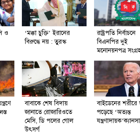
ি ও
‘মক্কা চুক্তি’ ইরানের
রাষ্ট্রপতি নির্বাচনে
বিরুদ্ধে নয় : তুরস্ক
বিএনপির দুই
মনোনয়নপত্র সংগ্র
্ত্রণে
বাবাকে শেষ বিদায়
বাইডেনের শরীরে 
স্ত
জানাতে রোজারিওতে
পড়েছে ‘অত্যন্ত
মেসি, ডি পলের গোল
যন্ত্রণাদায়ক’ক্যানস
উৎসর্গ