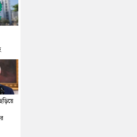
হ
ছড়িয়ে
ার