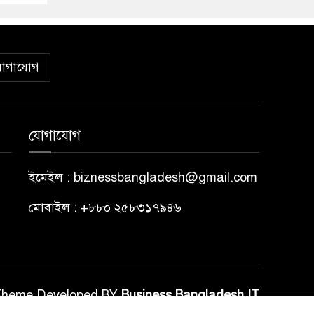
োগাযোগ
যোগাযোগ
ইমেইল : biznessbangladesh@gmail.com
মোবাইল : +৮৮০ ২৫৮৩১৭৯৪৬
Theme Developed BY
Business Bangladesh IT