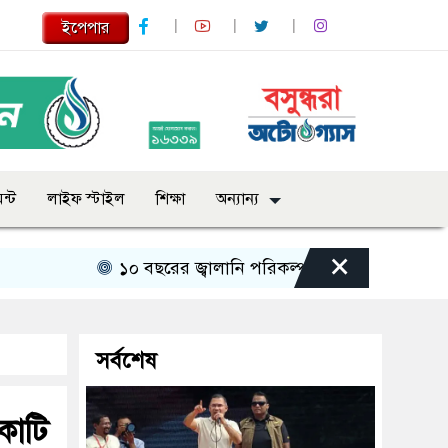
ইপেপার
ন্ট
লাইফ স্টাইল
শিক্ষা
অন্যান্য
×
১০ বছরের জ্বালানি পরিকল্পনা সংসদে তুলে ধরবে সরকার : প
সর্বশেষ
কোটি