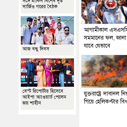
সঙ্গে মার্কিন বিশেষ দূত
সার্জিও গরের বৈঠক
আগামীকাল এসএসস
সমমানের ফল, জানা
যাবে যেভাবে
আজ বন্ধু দিবস
বেস্ট রিপোর্টার হিসেবে
যুক্তরাষ্ট্রে দাবানল নিয়ন
আইপা অ্যাওয়ার্ড পেলেন
গিয়ে হেলিকপ্টার বিধ্ব
জয় শাহীন