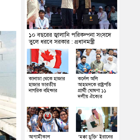
১০ বছরের জ্বালানি পরিকল্পনা সংসদে
তুলে ধরবে সরকার : প্রধানমন্ত্রী
কানাডা থেকে হাজার
কর্নেল অলি
হাজার ভারতীয়
আহমদকে রাষ্ট্রপতি
নাগরিক বহিষ্কার
প্রার্থী ঘোষণা ১১
দলীয় ঐক্যের
আগামীকাল
‘মক্কা চুক্তি’ ইরানের