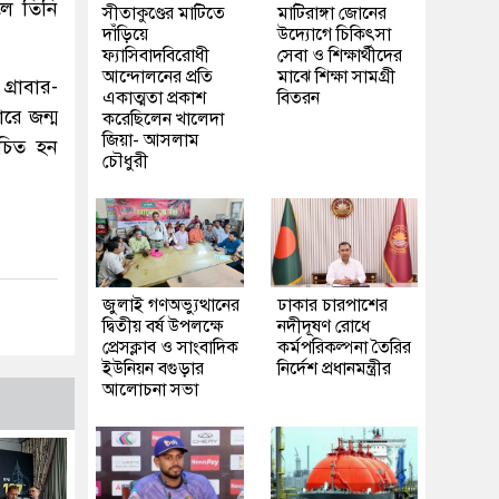
লে তিনি
সীতাকুণ্ডের মাটিতে
মাটিরাঙ্গা জোনের
দাঁড়িয়ে
উদ্যোগে চিকিৎসা
ফ্যাসিবাদবিরোধী
সেবা ও শিক্ষার্থীদের
আন্দোলনের প্রতি
মাঝে শিক্ষা সামগ্রী
্রাবার-
একাত্মতা প্রকাশ
বিতরন
রে জন্ম
করেছিলেন খালেদা
জিয়া- আসলাম
াচিত হন
চৌধুরী
জুলাই গণঅভ্যুত্থানের
ঢাকার চারপাশের
দ্বিতীয় বর্ষ উপলক্ষে
নদীদূষণ রোধে
প্রেসক্লাব ও সাংবাদিক
কর্মপরিকল্পনা তৈরির
ইউনিয়ন বগুড়ার
নির্দেশ প্রধানমন্ত্রীর
আলোচনা সভা