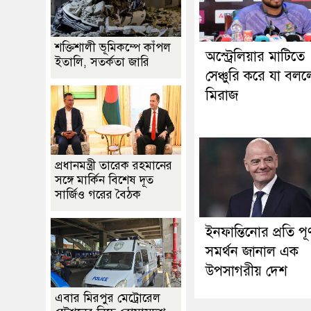
শক্তিশালী ভূমিকম্পে কাঁপল
অস্ট্রেলিয়ার মাটিতে
ইতালি, সতর্কতা জারি
সেঞ্চুরি করে যা বল
মিরাজ
প্রধানমন্ত্রী তারেক রহমানের
সঙ্গে মার্কিন বিশেষ দূত
সার্জিও গরের বৈঠক
ইনফান্তিনোর প্রতি পূর্
সমর্থন জানাল এক
উপসাগরীয় দেশ
এবার মিরপুর মেট্রোরেল