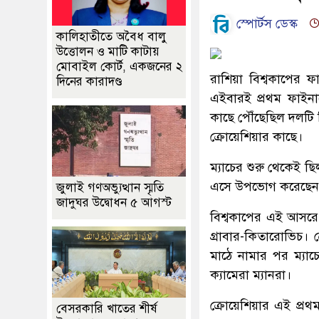
স্পোর্টস ডেস্ক
কালিহাতীতে অবৈধ বালু
উত্তোলন ও মাটি কাটায়
মোবাইল কোর্ট, একজনের ২
রাশিয়া বিশ্বকাপের ফ
দিনের কারাদণ্ড
এইবারই প্রথম ফাইনাল
কাছে পৌঁছেছিল দলটি কি
ক্রোয়েশিয়ার কাছে।
ম্যাচের শুরু থেকেই 
এসে উপভোগ করেছেন ক্র
জুলাই গণঅভ্যুত্থান স্মৃতি
জাদুঘর উদ্বোধন ৫ আগস্ট
বিশ্বকাপের এই আসরে সব
গ্রাবার-কিতারোভিচ। ক্
মাঠে নামার পর ম্যা
ক্যামেরা ম্যানরা।
ক্রোয়েশিয়ার এই প্রথম
বেসরকারি খাতের শীর্ষ