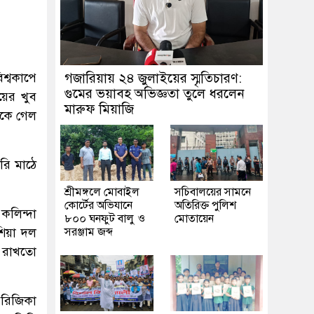
শ্বকাপে
গজারিয়ায় ২৪ জুলাইয়ের স্মৃতিচারণ:
গুমের ভয়াবহ অভিজ্ঞতা তুলে ধরলেন
য়ের খুব
মারুফ মিয়াজি
থেকে গেল
রি মাঠে
শ্রীমঙ্গলে মোবাইল
সচিবালয়ের সামনে
কোর্টের অভিযানে
অতিরিক্ত পুলিশ
 কলিন্দা
৮০০ ঘনফুট বালু ও
মোতায়েন
েশিয়া দল
সরঞ্জাম জব্দ
ে রাখতো
 রিজিকা