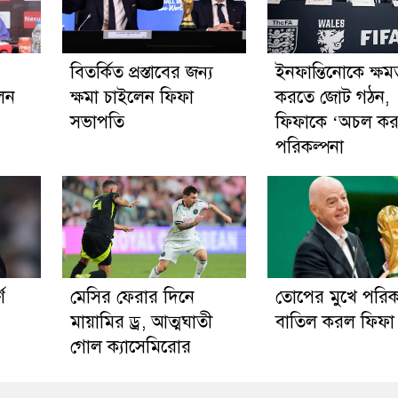
বিতর্কিত প্রস্তাবের জন্য
ইনফান্তিনোকে ক্ষমত
লেন
ক্ষমা চাইলেন ফিফা
করতে জোট গঠন,
সভাপতি
ফিফাকে ‘অচল কর
পরিকল্পনা
ণ
মেসির ফেরার দিনে
তোপের মুখে পরিক
মায়ামির ড্র, আত্মঘাতী
বাতিল করল ফিফা
গোল ক্যাসেমিরোর