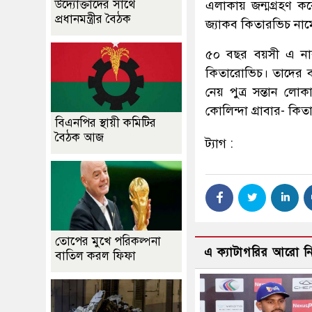
উদ্যোক্তাদের সাথে
এলাকায় জন্মগ্রহণ ক
প্রধানমন্ত্রীর বৈঠক
জ্যাকব কিতারভিচ না
৫০ বছর বয়সী এ নারী
কিতারোভিচ। তাদের ব
নেয় পুত্র সন্তান লোক
কোলিন্দা গ্রাবার- কি
বিএনপির স্থায়ী কমিটির
বৈঠক আজ
ট্যাগ :
তোপের মুখে পরিকল্পনা
এ ক্যাটাগরির আরো 
বাতিল করল ফিফা