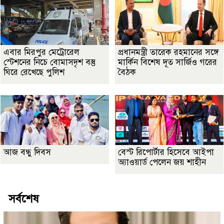
এবার মিরপুর মেট্রোরেল
প্রধানমন্ত্রী তারেক রহমানের সঙ্গে
স্টেশনের নিচে বোমাসদৃশ বস্তু
মার্কিন বিশেষ দূত সার্জিও গরের
ঘিরে রেখেছে পুলিশ
বৈঠক
আজ বন্ধু দিবস
বেস্ট রিপোর্টার হিসেবে আইপা
অ্যাওয়ার্ড পেলেন জয় শাহীন
সর্বশেষ