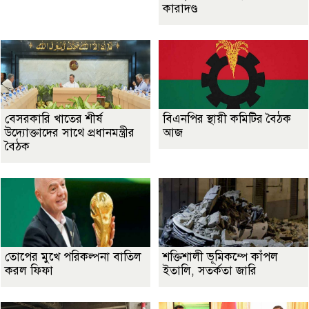
কারাদণ্ড
বেসরকারি খাতের শীর্ষ
বিএনপির স্থায়ী কমিটির বৈঠক
উদ্যোক্তাদের সাথে প্রধানমন্ত্রীর
আজ
বৈঠক
তোপের মুখে পরিকল্পনা বাতিল
শক্তিশালী ভূমিকম্পে কাঁপল
করল ফিফা
ইতালি, সতর্কতা জারি