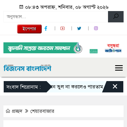
০৮:৪৩ অপরাহ্ন, শনিবার, ০৮ অগাস্ট ২০২৬
ইপেপার
×
এমন ভুল না করলেও পারতাম : শাকিব খান
সংবাদ শিরোনাম :
প্রচ্ছদ
শেয়ারবাজার