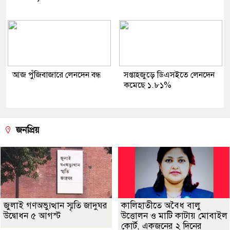
আজ পুঁজিবাজারে লেনদেন বন্ধ
সপ্তাহজুড়ে ডিএসইতে লেনদেন
কমেছে ১.৮১%
জনপ্রিয়
জুলাই গণঅভ্যুত্থান স্মৃতি জাদুঘর
কালিহাতীতে অবৈধ বালু
উদ্বোধন ৫ আগস্ট
উত্তোলন ও মাটি কাটায় মোবাইল
কোর্ট, একজনের ২ দিনের