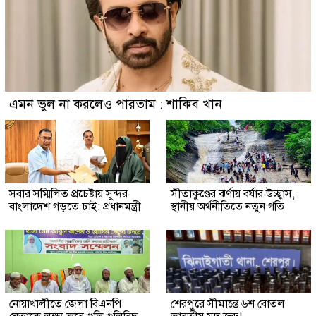
এমন ভুল না করলেও পারতাম : শাকিব খান
সবার সম্মিলিত প্রচেষ্টায় সুন্দর
সীতাকুণ্ডের ঝর্ণায় বর্ষার উচ্ছ্বাস,
বাংলাদেশ গড়তে চাই: প্রধানমন্ত্রী
স্থানীয় অর্থনীতিতে নতুন গতি
নোয়াখালীতে জেলা বিএনপি
শেরপুরে সীমান্তে ৬শ বোতল