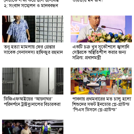
নেতাকে লক্ষ্য করে গুলি গুলিবিদ্ধ
ভারতীয় মদ জব্দ!
২: সংবাদ সম্মেলন ও মানববন্ধন
তনু হত্যা মামলায় ফের গ্রেপ্তার
একটি চক্র খুব সুকৌশলে জ্বালানি
সাবেক সেনাসদস্য হাফিজুর রহমান
সেক্টরকে অস্থিতিশীল করার জন্য
সক্রিয়: প্রধানমন্ত্রী
ডিজিএফআইয়ের ‘আয়নাঘর’
পাবনায় প্রথমবারের মত চালু হলো
পরিদর্শনে ট্রাইব্যুনালের বিচারকরা
শিশুদের সফট ইনডোর প্লে-গ্রাউন্ড
‘পিএস ডিসনে প্লে-গ্রাউন্ড’