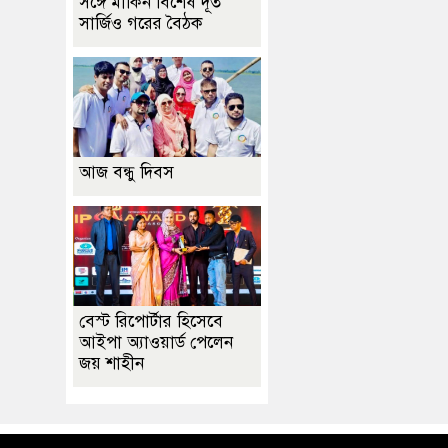
সঙ্গে মার্কিন বিশেষ দূত
সার্জিও গরের বৈঠক
আজ বন্ধু দিবস
বেস্ট রিপোর্টার হিসেবে
আইপা অ্যাওয়ার্ড পেলেন
জয় শাহীন