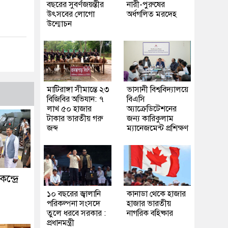
বছরের সুবর্ণজয়ন্তীর
নারী-পুরুষের
উৎসবের লোগো
অর্ধগলিত মরদেহ
উন্মোচন
মাটিরাঙ্গা সীমান্তে ২৩
ভাসানী বিশ্ববিদ্যালয়ে
বিজিবির অভিযান: ৭
বিএসি
লাখ ৫০ হাজার
অ্যাক্রেডিটেশনের
টাকার ভারতীয় গরু
জন্য কারিকুলাম
জব্দ
ম্যানেজমেন্ট প্রশিক্ষণ
ন্দ্রে
১০ বছরের জ্বালানি
কানাডা থেকে হাজার
পরিকল্পনা সংসদে
হাজার ভারতীয়
তুলে ধরবে সরকার :
নাগরিক বহিষ্কার
প্রধানমন্ত্রী