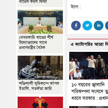
বাতিল করল ফিফা
ট্যাগ :
বেসরকারি খাতের শীর্ষ
উদ্যোক্তাদের সাথে
এ ক্যাটাগরির আরো 
প্রধানমন্ত্রীর বৈঠক
শক্তিশালী ভূমিকম্পে কাঁপল
১০ বছরের জ্বালানি
ইতালি, সতর্কতা জারি
পরিকল্পনা সংসদে ত
ধরবে সরকার : প্রধানমন