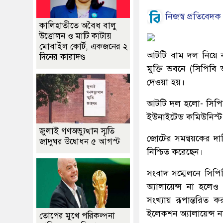
নিজস্ব প্রতিবেদক
কালিহাতীতে অবৈধ বালু
উত্তোলন ও মাটি কাটায়
মোবাইল কোর্ট, একজনের ২
আটটি বাম দল নিয়ে 
দিনের কারাদণ্ড
মুক্তি ভবনে (সিপিবি
দেওয়া হয়।
আটটি দল হলো- সিপিবি,
ইউনাইটেড কমিউনিস্ট লী
জুলাই গণঅভ্যুত্থান স্মৃতি
জোটের সমন্বয়কের দায়ি
জাদুঘর উদ্বোধন ৫ আগস্ট
নিশ্চিত করেছেন।
সংবাদ সম্মেলনে সি
অ্যালায়েন্স না হলে
সংখ্যায় রূপান্তরিত ক
ইলেকশন অ্যালায়েন্স
তোপের মুখে পরিকল্পনা