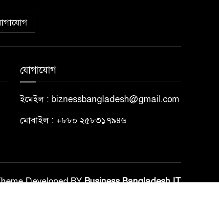
োগাযোগ
যোগাযোগ
ইমেইল : biznessbangladesh@gmail.com
মোবাইল : +৮৮০ ২৫৮৩১৭৯৪৬
Theme Developed BY
Business Bangladesh IT