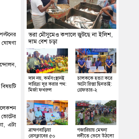
পল্টনের
ভরা মৌসুমেও কপালে জুটছে না ইলিশ,
দাম বেশ চড়া
র ঘোষণা
আন্দোলন,
দান নয়, কর্মসংস্থানই
চালককে হত্যা করে
দারিদ্র্য দূর করার পথ:
অটো রিক্সা ছিনতাই:
ক বিষয়টি
মির্জা ফখরুল
গ্রেফতার-২
 ইলেকশন
) ভোটের
না, এটা
ব্রাহ্মণবাড়িয়া
গজারিয়ায় মেঘনা
প্রেসক্লাবের ৫০
নদীতে ভেসে উঠলো