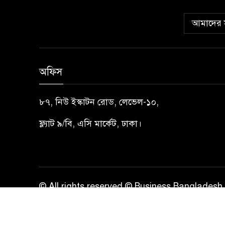
আমাদের স
অফিস
৮৭, নিউ ইস্কাটন রোড, লেভেল-১০,
ফ্ল্যাট ৯/বি, এসি মার্কেট, ঢাকা।
© All rights reserved © Business Bangladesh