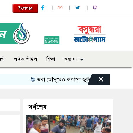
ইপেপার
ন্ট
লাইফ স্টাইল
শিক্ষা
অন্যান্য
×
ভরা মৌসুমেও কপালে জুটছে না ইলিশ, দাম বেশ চড়া
সর্বশেষ