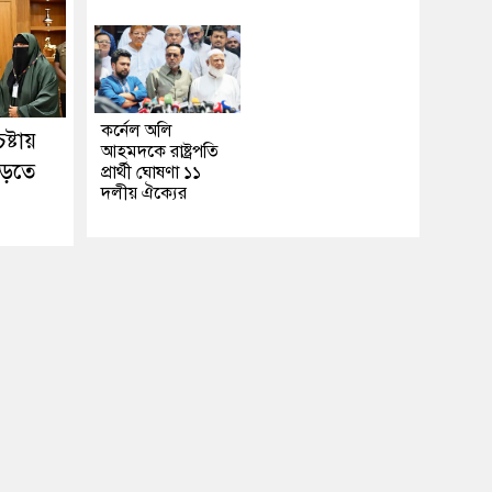
কর্নেল অলি
ষ্টায়
আহমদকে রাষ্ট্রপতি
গড়তে
প্রার্থী ঘোষণা ১১
দলীয় ঐক্যের