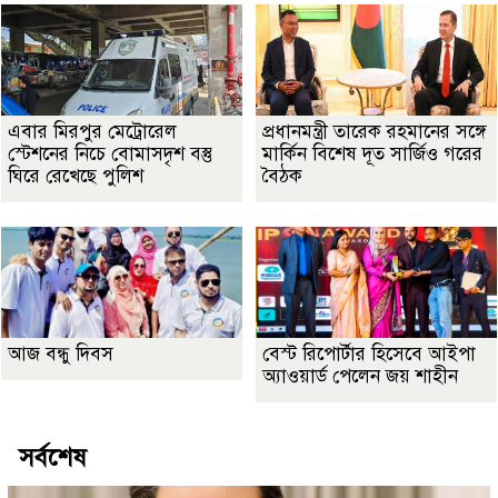
এবার মিরপুর মেট্রোরেল
প্রধানমন্ত্রী তারেক রহমানের সঙ্গে
স্টেশনের নিচে বোমাসদৃশ বস্তু
মার্কিন বিশেষ দূত সার্জিও গরের
ঘিরে রেখেছে পুলিশ
বৈঠক
আজ বন্ধু দিবস
বেস্ট রিপোর্টার হিসেবে আইপা
অ্যাওয়ার্ড পেলেন জয় শাহীন
সর্বশেষ