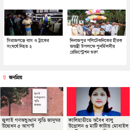
সিরাজগঞ্জে বাস ও ট্রাকের
দিনাজপুর পলিটেকনিকের হীরক
সংঘর্ষে নিহত ২
জয়ন্তী উপলক্ষে পুনর্মিলনীর
রেজিস্ট্রেশন শুরু!
জনপ্রিয়
জুলাই গণঅভ্যুত্থান স্মৃতি জাদুঘর
কালিহাতীতে অবৈধ বালু
উদ্বোধন ৫ আগস্ট
উত্তোলন ও মাটি কাটায় মোবাইল