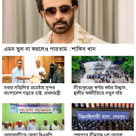
এমন ভুল না করলেও পারতাম : শাকিব খান
সবার সম্মিলিত প্রচেষ্টায় সুন্দর
সীতাকুণ্ডের ঝর্ণায় বর্ষার উচ্ছ্বাস,
বাংলাদেশ গড়তে চাই: প্রধানমন্ত্রী
স্থানীয় অর্থনীতিতে নতুন গতি
নোয়াখালীতে জেলা বিএনপি
শেরপুরে সীমান্তে ৬শ বোতল