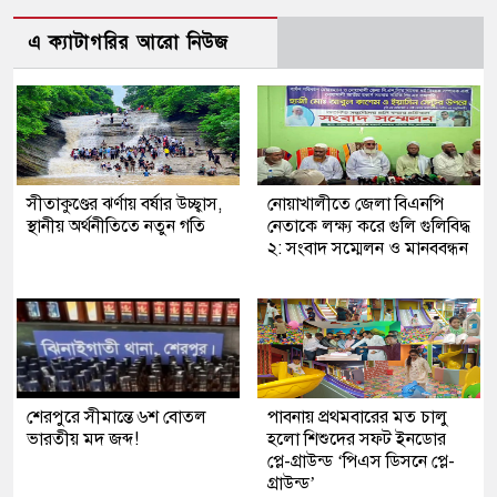
এ ক্যাটাগরির আরো নিউজ
সীতাকুণ্ডের ঝর্ণায় বর্ষার উচ্ছ্বাস,
নোয়াখালীতে জেলা বিএনপি
স্থানীয় অর্থনীতিতে নতুন গতি
নেতাকে লক্ষ্য করে গুলি গুলিবিদ্ধ
২: সংবাদ সম্মেলন ও মানববন্ধন
শেরপুরে সীমান্তে ৬শ বোতল
পাবনায় প্রথমবারের মত চালু
ভারতীয় মদ জব্দ!
হলো শিশুদের সফট ইনডোর
প্লে-গ্রাউন্ড ‘পিএস ডিসনে প্লে-
গ্রাউন্ড’