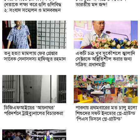
নেতাকে লক্ষ্য করে গুলি গুলিবিদ্ধ
ভারতীয় মদ জব্দ!
২: সংবাদ সম্মেলন ও মানববন্ধন
তনু হত্যা মামলায় ফের গ্রেপ্তার
একটি চক্র খুব সুকৌশলে জ্বালানি
সাবেক সেনাসদস্য হাফিজুর রহমান
সেক্টরকে অস্থিতিশীল করার জন্য
সক্রিয়: প্রধানমন্ত্রী
ডিজিএফআইয়ের ‘আয়নাঘর’
পাবনায় প্রথমবারের মত চালু হলো
পরিদর্শনে ট্রাইব্যুনালের বিচারকরা
শিশুদের সফট ইনডোর প্লে-গ্রাউন্ড
‘পিএস ডিসনে প্লে-গ্রাউন্ড’