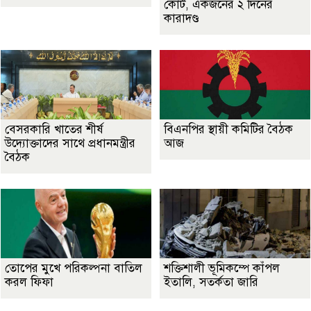
কোর্ট, একজনের ২ দিনের
কারাদণ্ড
বেসরকারি খাতের শীর্ষ
বিএনপির স্থায়ী কমিটির বৈঠক
উদ্যোক্তাদের সাথে প্রধানমন্ত্রীর
আজ
বৈঠক
তোপের মুখে পরিকল্পনা বাতিল
শক্তিশালী ভূমিকম্পে কাঁপল
করল ফিফা
ইতালি, সতর্কতা জারি