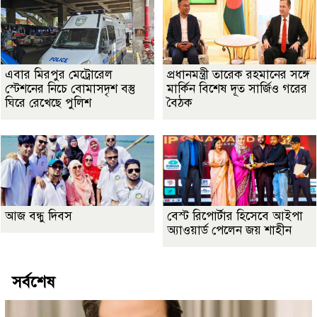
এবার মিরপুর মেট্রোরেল
প্রধানমন্ত্রী তারেক রহমানের সঙ্গে
স্টেশনের নিচে বোমাসদৃশ বস্তু
মার্কিন বিশেষ দূত সার্জিও গরের
ঘিরে রেখেছে পুলিশ
বৈঠক
আজ বন্ধু দিবস
বেস্ট রিপোর্টার হিসেবে আইপা
অ্যাওয়ার্ড পেলেন জয় শাহীন
সর্বশেষ