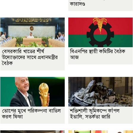
কারাদণ্ড
বেসরকারি খাতের শীর্ষ
বিএনপির স্থায়ী কমিটির বৈঠক
উদ্যোক্তাদের সাথে প্রধানমন্ত্রীর
আজ
বৈঠক
তোপের মুখে পরিকল্পনা বাতিল
শক্তিশালী ভূমিকম্পে কাঁপল
করল ফিফা
ইতালি, সতর্কতা জারি