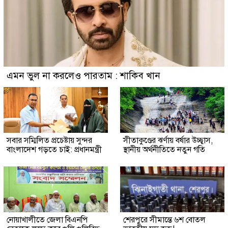
এমন ভুল না করলেও পারতাম : শাকিব খান
সবার সম্মিলিত প্রচেষ্টায় সুন্দর
সীতাকুণ্ডের ঝর্ণায় বর্ষার উচ্ছ্বাস,
বাংলাদেশ গড়তে চাই: প্রধানমন্ত্রী
স্থানীয় অর্থনীতিতে নতুন গতি
নোয়াখালীতে জেলা বিএনপি
শেরপুরে সীমান্তে ৬শ বোতল