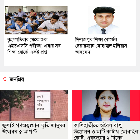
বৃহস্পতিবার থেকে শুরু
দিনাজপুর শিক্ষা বোর্ডের
এইচএসসি পরীক্ষা, এবার সব
চেয়ারম্যান মোহাম্মদ ইলিয়াস
শিক্ষা বোর্ডে একই প্রশ্ন
আহমেদ
জনপ্রিয়
জুলাই গণঅভ্যুত্থান স্মৃতি জাদুঘর
কালিহাতীতে অবৈধ বালু
উদ্বোধন ৫ আগস্ট
উত্তোলন ও মাটি কাটায় মোবাইল
কোর্ট, একজনের ২ দিনের