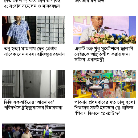
নেতাকে লক্ষ্য করে গুলি গুলিবিদ্ধ
ভারতীয় মদ জব্দ!
২: সংবাদ সম্মেলন ও মানববন্ধন
তনু হত্যা মামলায় ফের গ্রেপ্তার
একটি চক্র খুব সুকৌশলে জ্বালানি
সাবেক সেনাসদস্য হাফিজুর রহমান
সেক্টরকে অস্থিতিশীল করার জন্য
সক্রিয়: প্রধানমন্ত্রী
ডিজিএফআইয়ের ‘আয়নাঘর’
পাবনায় প্রথমবারের মত চালু হলো
পরিদর্শনে ট্রাইব্যুনালের বিচারকরা
শিশুদের সফট ইনডোর প্লে-গ্রাউন্ড
‘পিএস ডিসনে প্লে-গ্রাউন্ড’