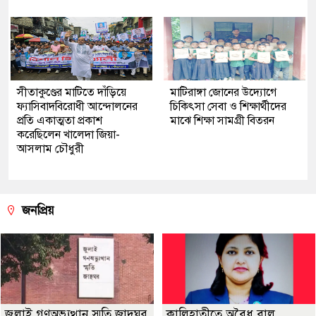
সীতাকুণ্ডের মাটিতে দাঁড়িয়ে
মাটিরাঙ্গা জোনের উদ্যোগে
ফ্যাসিবাদবিরোধী আন্দোলনের
চিকিৎসা সেবা ও শিক্ষার্থীদের
প্রতি একাত্মতা প্রকাশ
মাঝে শিক্ষা সামগ্রী বিতরন
করেছিলেন খালেদা জিয়া-
আসলাম চৌধুরী
জনপ্রিয়
জুলাই গণঅভ্যুত্থান স্মৃতি জাদুঘর
কালিহাতীতে অবৈধ বালু