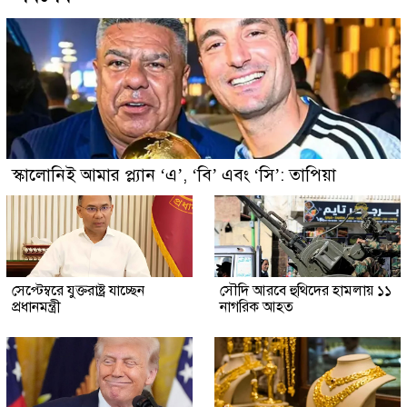
স্কালোনিই আমার প্ল্যান ‘এ’, ‘বি’ এবং ‘সি’: তাপিয়া
সেপ্টেম্বরে যুক্তরাষ্ট্র যাচ্ছেন
সৌদি আরবে হুথিদের হামলায় ১১
প্রধানমন্ত্রী
নাগরিক আহত