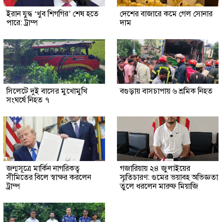
ইরান যুদ্ধ ‘খুব শিগগির’ শেষ হতে
দেশের বাজারে কমে গেল সোনার
পারে: ট্রাম্প
দাম
সিলেটে দুই বাসের মুখোমুখি
বগুড়ায় বাসচাপায় ৬ শ্রমিক নিহত
সংঘর্ষে নিহত ৭
জন্মসূত্রে মার্কিন নাগরিকত্ব
গজারিয়ায় ২৪ জুলাইয়ের
সীমিতের বিলে স্বাক্ষর করলেন
স্মৃতিচারণ: গুমের ভয়াবহ অভিজ্ঞতা
ট্রাম্প
তুলে ধরলেন মারুফ মিয়াজি