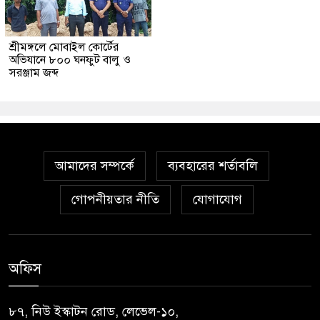
শ্রীমঙ্গলে মোবাইল কোর্টের
অভিযানে ৮০০ ঘনফুট বালু ও
সরঞ্জাম জব্দ
আমাদের সম্পর্কে
ব্যবহারের শর্তাবলি
গোপনীয়তার নীতি
যোগাযোগ
অফিস
৮৭, নিউ ইস্কাটন রোড, লেভেল-১০,