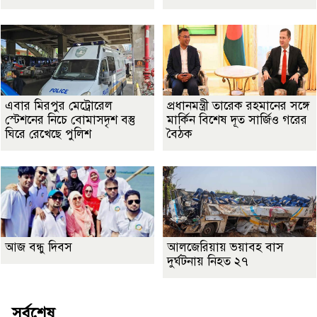
এবার মিরপুর মেট্রোরেল
প্রধানমন্ত্রী তারেক রহমানের সঙ্গে
স্টেশনের নিচে বোমাসদৃশ বস্তু
মার্কিন বিশেষ দূত সার্জিও গরের
ঘিরে রেখেছে পুলিশ
বৈঠক
আজ বন্ধু দিবস
আলজেরিয়ায় ভয়াবহ বাস
দুর্ঘটনায় নিহত ২৭
সর্বশেষ