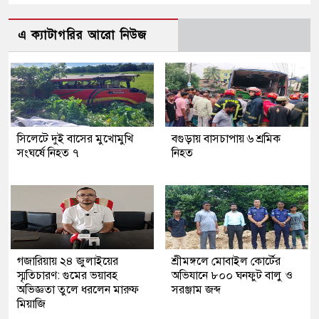
এ ক্যাটাগরির আরো নিউজ
সিলেটে দুই বাসের মুখোমুখি
বগুড়ায় বাসচাপায় ৬ শ্রমিক
সংঘর্ষে নিহত ৭
নিহত
গজারিয়ায় ২৪ জুলাইয়ের
শ্রীমঙ্গলে মোবাইল কোর্টের
স্মৃতিচারণ: গুমের ভয়াবহ
অভিযানে ৮০০ ঘনফুট বালু ও
অভিজ্ঞতা তুলে ধরলেন মারুফ
সরঞ্জাম জব্দ
মিয়াজি