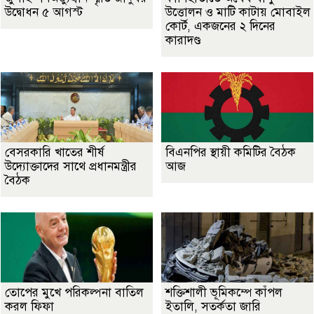
উদ্বোধন ৫ আগস্ট
উত্তোলন ও মাটি কাটায় মোবাইল
কোর্ট, একজনের ২ দিনের
কারাদণ্ড
বেসরকারি খাতের শীর্ষ
বিএনপির স্থায়ী কমিটির বৈঠক
উদ্যোক্তাদের সাথে প্রধানমন্ত্রীর
আজ
বৈঠক
তোপের মুখে পরিকল্পনা বাতিল
শক্তিশালী ভূমিকম্পে কাঁপল
করল ফিফা
ইতালি, সতর্কতা জারি