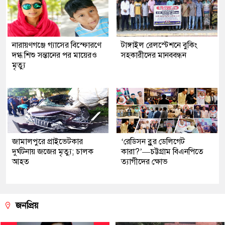
নারায়ণগঞ্জে গ্যাসের বিস্ফোরণে
টাঙ্গাইল রেলস্টেশনে বুকিং
দগ্ধ শিশু সন্তানের পর মায়েরও
সহকারীদের মানববন্ধন
মৃত্যু
জামালপুরে প্রাইভেটকার
‘রেডিসন ব্লুর ডেলিগেট
দুর্ঘটনায় জজের মৃত্যু; চালক
কারা?’—চট্টগ্রাম বিএনপিতে
আহত
ত্যাগীদের ক্ষোভ
জনপ্রিয়