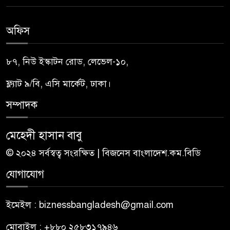
অফিস
৮৭, নিউ ইস্কাটন রোড, লেভেল-১০,
ফ্ল্যাট ৯/বি, এসি মার্কেট, ঢাকা।
সম্পাদক
মেহেদী হাসান বাবু
© ২০২৪ সর্বস্বত্ব সংরক্ষিত | বিজনেস বাংলাদেশ.কম.বিডি
যোগাযোগ
ইমেইল : biznessbangladesh@gmail.com
মোবাইল : +৮৮০ ২৫৮৩১৭৯৪৬