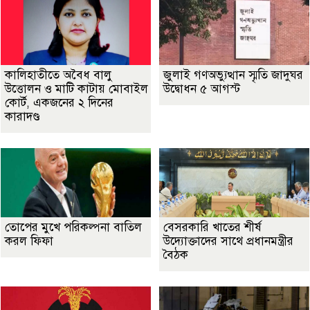
কালিহাতীতে অবৈধ বালু
জুলাই গণঅভ্যুত্থান স্মৃতি জাদুঘর
উত্তোলন ও মাটি কাটায় মোবাইল
উদ্বোধন ৫ আগস্ট
কোর্ট, একজনের ২ দিনের
কারাদণ্ড
তোপের মুখে পরিকল্পনা বাতিল
বেসরকারি খাতের শীর্ষ
করল ফিফা
উদ্যোক্তাদের সাথে প্রধানমন্ত্রীর
বৈঠক