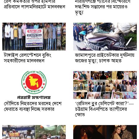
রেল কর্মকর্তার ওপর হামলার
নারায়ণগঞ্জে গ্যাসের বিস্ফোরণে
প্রতিবাদে লালমনিরহাটে মানববন্ধন
দগ্ধ শিশু সন্তানের পর মায়েরও
মৃত্যু
টাঙ্গাইল রেলস্টেশনে বুকিং
জামালপুরে প্রাইভেটকার দুর্ঘটনায়
সহকারীদের মানববন্ধন
জজের মৃত্যু; চালক আহত
সৌদিতে নিহতদের মরদেহ দেশে
‘রেডিসন ব্লুর ডেলিগেট কারা?’—
ফেরাতে ব্যবস্থা নিচ্ছে সরকার
চট্টগ্রাম বিএনপিতে ত্যাগীদের
ক্ষোভ