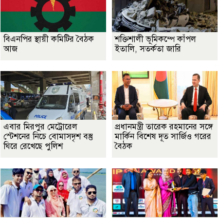
বিএনপির স্থায়ী কমিটির বৈঠক
শক্তিশালী ভূমিকম্পে কাঁপল
আজ
ইতালি, সতর্কতা জারি
এবার মিরপুর মেট্রোরেল
প্রধানমন্ত্রী তারেক রহমানের সঙ্গে
স্টেশনের নিচে বোমাসদৃশ বস্তু
মার্কিন বিশেষ দূত সার্জিও গরের
ঘিরে রেখেছে পুলিশ
বৈঠক