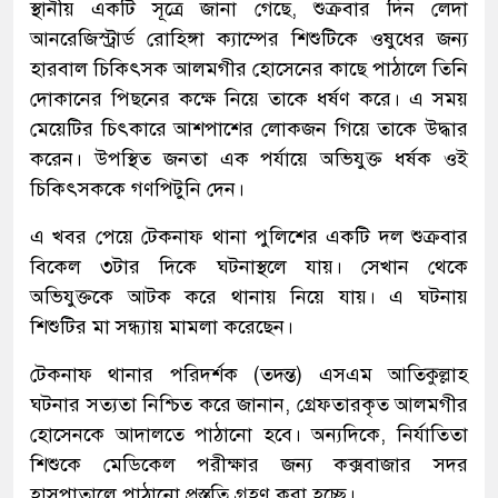
স্থানীয় একটি সূত্রে জানা গেছে, শুক্রবার দিন লেদা
আনরেজিস্ট্রার্ড রোহিঙ্গা ক্যাম্পের শিশুটিকে ওষুধের জন্য
হারবাল চিকিৎসক আলমগীর হোসেনের কাছে পাঠালে তিনি
দোকানের পিছনের কক্ষে নিয়ে তাকে ধর্ষণ করে। এ সময়
মেয়েটির চিৎকারে আশপাশের লোকজন গিয়ে তাকে উদ্ধার
করেন। উপস্থিত জনতা এক পর্যায়ে অভিযুক্ত ধর্ষক ওই
চিকিৎসককে গণপিটুনি দেন।
এ খবর পেয়ে টেকনাফ থানা পুলিশের একটি দল শুক্রবার
বিকেল ৩টার দিকে ঘটনাস্থলে যায়। সেখান থেকে
অভিযুক্তকে আটক করে থানায় নিয়ে যায়। এ ঘটনায়
শিশুটির মা সন্ধ্যায় মামলা করেছেন।
টেকনাফ থানার পরিদর্শক (তদন্ত) এসএম আতিকুল্লাহ
ঘটনার সত্যতা নিশ্চিত করে জানান, গ্রেফতারকৃত আলমগীর
হোসেনকে আদালতে পাঠানো হবে। অন্যদিকে, নির্যাতিতা
শিশুকে মেডিকেল পরীক্ষার জন্য কক্সবাজার সদর
হাসপাতালে পাঠানো প্রস্ততি গ্রহণ করা হচ্ছে।