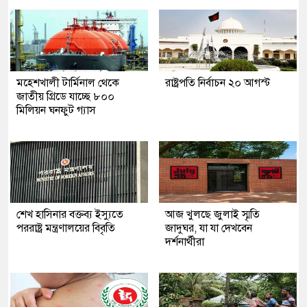
মহেশখালী টার্মিনাল থেকে
রাষ্ট্রপতি নির্বাচন ২০ আগস্ট
জাতীয় গ্রিডে যাচ্ছে ৮০০
মিলিয়ন ঘনফুট গ্যাস
শেখ হাসিনার বক্তব্য ইস্যুতে
আজ খুলছে জুলাই স্মৃতি
পররাষ্ট্র মন্ত্রণালয়ের বিবৃতি
জাদুঘর, যা যা দেখবেন
দর্শনার্থীরা