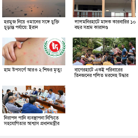
হরমুজ নিয়ে ওমানের সঙ্গে চুক্তি
লালমনিরহাটে মাদক কারবারির ১০
চূড়ান্ত পর্যায়ে: ইরান
বছর সশ্রম কারাদণ্ড
হাম উপসর্গে আরও ২ শিশুর মৃত্যু
‎বাগেরহাটে একই পরিবারের
তিনজনের গলিত মরদেহ উদ্ধার
নিরাপদ পানি ব্যবস্থাপনা নিশ্চিতে
সহযোগিতার আশ্বাস প্রধানমন্ত্রীর