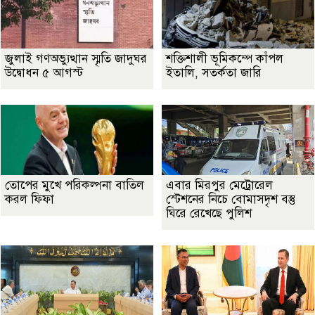
জুলাই গণঅভ্যুত্থান স্মৃতি জাদুঘর
শক্তিশালী ভূমিকম্পে কাঁপল
উদ্বোধন ৫ আগস্ট
ইতালি, সতর্কতা জারি
তোপের মুখে পরিকল্পনা বাতিল
এবার মিরপুর মেট্রোরেল
করল ফিফা
স্টেশনের নিচে বোমাসদৃশ বস্তু
ঘিরে রেখেছে পুলিশ