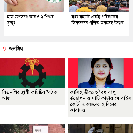
হাম উপসর্গে আরও ২ শিশুর
‎বাগেরহাটে একই পরিবারের
মৃত্যু
তিনজনের গলিত মরদেহ উদ্ধার
জনপ্রিয়
বিএনপির স্থায়ী কমিটির বৈঠক
কালিহাতীতে অবৈধ বালু
আজ
উত্তোলন ও মাটি কাটায় মোবাইল
কোর্ট, একজনের ২ দিনের
কারাদণ্ড