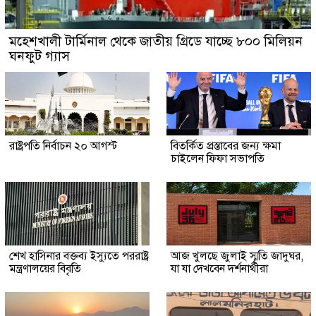
মহেশখালী টার্মিনাল থেকে জাতীয় গ্রিডে যাচ্ছে ৮০০ মিলিয়ন
ঘনফুট গ্যাস
রাষ্ট্রপতি নির্বাচন ২০ আগস্ট
বিতর্কিত প্রস্তাবের জন্য ক্ষমা
চাইলেন ফিফা সভাপতি
শেখ হাসিনার বক্তব্য ইস্যুতে পররাষ্ট্র
আজ খুলছে জুলাই স্মৃতি জাদুঘর,
মন্ত্রণালয়ের বিবৃতি
যা যা দেখবেন দর্শনার্থীরা