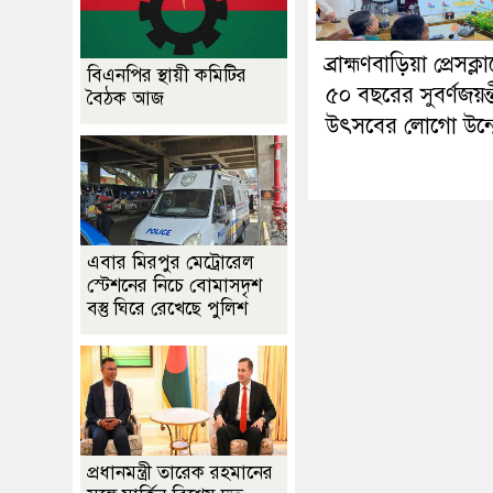
ব্রাহ্মণবাড়িয়া প্রেসক্ল
বিএনপির স্থায়ী কমিটির
৫০ বছরের সুবর্ণজয়ন্
বৈঠক আজ
উৎসবের লোগো উন্ম
এবার মিরপুর মেট্রোরেল
স্টেশনের নিচে বোমাসদৃশ
বস্তু ঘিরে রেখেছে পুলিশ
প্রধানমন্ত্রী তারেক রহমানের