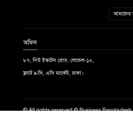
আমাদের স
অফিস
৮৭, নিউ ইস্কাটন রোড, লেভেল-১০,
ফ্ল্যাট ৯/বি, এসি মার্কেট, ঢাকা।
© All rights reserved © Business Bangladesh