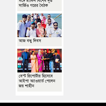
সঙ্গে মার্কিন বিশেষ দূত
সার্জিও গরের বৈঠক
আজ বন্ধু দিবস
বেস্ট রিপোর্টার হিসেবে
আইপা অ্যাওয়ার্ড পেলেন
জয় শাহীন