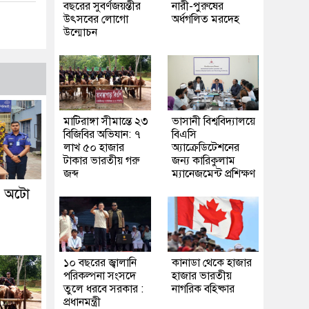
বছরের সুবর্ণজয়ন্তীর
নারী-পুরুষের
উৎসবের লোগো
অর্ধগলিত মরদেহ
উন্মোচন
মাটিরাঙ্গা সীমান্তে ২৩
ভাসানী বিশ্ববিদ্যালয়ে
বিজিবির অভিযান: ৭
বিএসি
লাখ ৫০ হাজার
অ্যাক্রেডিটেশনের
টাকার ভারতীয় গরু
জন্য কারিকুলাম
জব্দ
ম্যানেজমেন্ট প্রশিক্ষণ
ে অটো
১০ বছরের জ্বালানি
কানাডা থেকে হাজার
পরিকল্পনা সংসদে
হাজার ভারতীয়
তুলে ধরবে সরকার :
নাগরিক বহিষ্কার
প্রধানমন্ত্রী