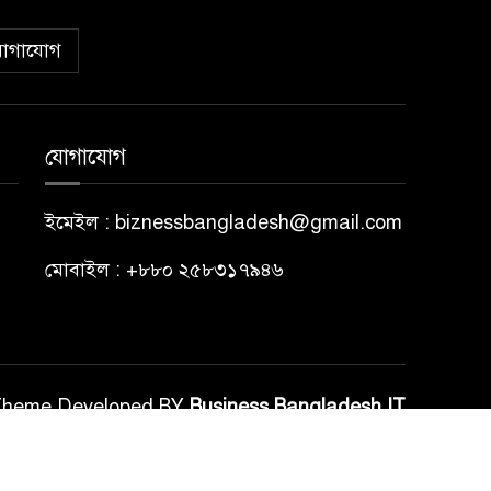
োগাযোগ
যোগাযোগ
ইমেইল : biznessbangladesh@gmail.com
মোবাইল : +৮৮০ ২৫৮৩১৭৯৪৬
Theme Developed BY
Business Bangladesh IT