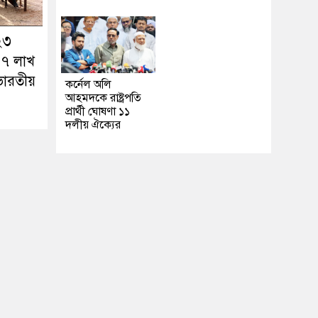
 ২৩
 ৭ লাখ
ভারতীয়
কর্নেল অলি
আহমদকে রাষ্ট্রপতি
প্রার্থী ঘোষণা ১১
দলীয় ঐক্যের