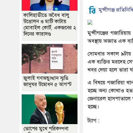
মুন্সীগঞ্জ প্রতিনিধ
কালিহাতীতে অবৈধ বালু
উত্তোলন ও মাটি কাটায়
মোবাইল কোর্ট, একজনের ২
মুন্সীগঞ্জের গজারিয়
দিনের কারাদণ্ড
অবস্থায় অজ্ঞাত এক ব্
সোমবার সকাল ৯টায় শা
এক ব্যক্তির মরদেহ সে
খবর দেয়া হলে তারা ঘ
জুলাই গণঅভ্যুত্থান স্মৃতি
এ বিষয়ে গজারিয়া থান
জাদুঘর উদ্বোধন ৫ আগস্ট
হচ্ছে অন্য কোথাও হত্
জেনারেল হাসপাতালে প
হচ্ছে।
ট্যাগ :
তোপের মুখে পরিকল্পনা