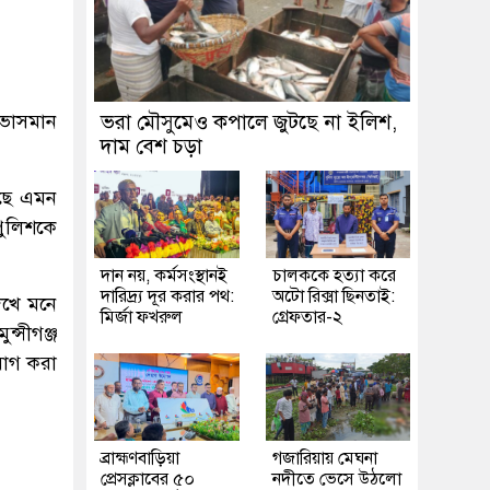
 ভাসমান
ভরা মৌসুমেও কপালে জুটছে না ইলিশ,
দাম বেশ চড়া
েছে এমন
পুলিশকে
দান নয়, কর্মসংস্থানই
চালককে হত্যা করে
দারিদ্র্য দূর করার পথ:
অটো রিক্সা ছিনতাই:
েখে মনে
মির্জা ফখরুল
গ্রেফতার-২
্সীগঞ্জ
যোগ করা
ব্রাহ্মণবাড়িয়া
গজারিয়ায় মেঘনা
প্রেসক্লাবের ৫০
নদীতে ভেসে উঠলো