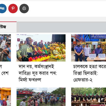
নিউজ
ে
দান নয়, কর্মসংস্থানই
চালককে হত্যা কর
ম বেশ
দারিদ্র্য দূর করার পথ:
রিক্সা ছিনতাই:
মির্জা ফখরুল
গ্রেফতার-২