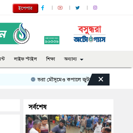
ইপেপার
ন্ট
লাইফ স্টাইল
শিক্ষা
অন্যান্য
×
ভরা মৌসুমেও কপালে জুটছে না ইলিশ, দাম বেশ চড়া
সর্বশেষ