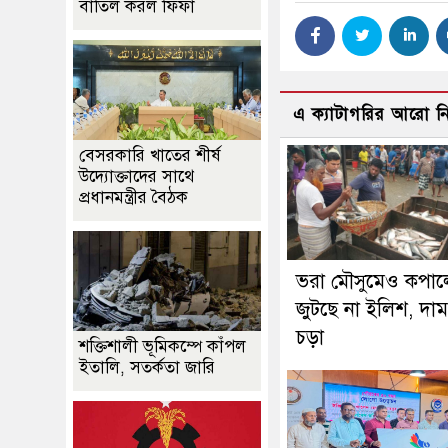
বাতিল করল ফিফা
এ ক্যাটাগরির আরো 
বেসরকারি খাতের শীর্ষ
উদ্যোক্তাদের সাথে
প্রধানমন্ত্রীর বৈঠক
ভরা মৌসুমেও কপাল
জুটছে না ইলিশ, দা
চড়া
শক্তিশালী ভূমিকম্পে কাঁপল
ইতালি, সতর্কতা জারি