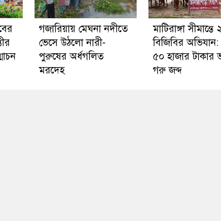
াবের
গজারিয়ায় মেঘনা নদীতে
মাটিরাঙ্গা সীমান্তে
তীর
ভেসে উঠলো নারী-
বিজিবির অভিযান:
োচন
পুরুষের অর্ধগলিত
৫০ হাজার টাকার 
মরদেহ
গরু জব্দ