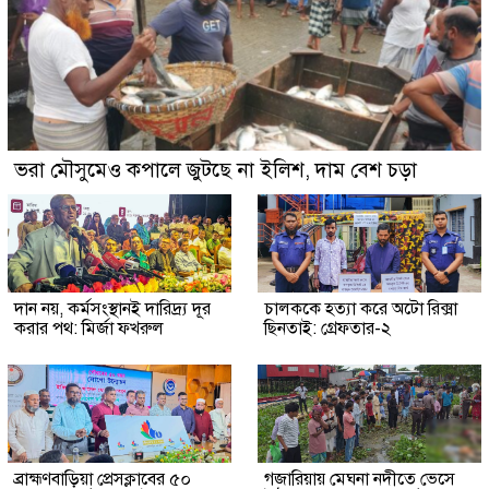
ভরা মৌসুমেও কপালে জুটছে না ইলিশ, দাম বেশ চড়া
দান নয়, কর্মসংস্থানই দারিদ্র্য দূর
চালককে হত্যা করে অটো রিক্সা
করার পথ: মির্জা ফখরুল
ছিনতাই: গ্রেফতার-২
ব্রাহ্মণবাড়িয়া প্রেসক্লাবের ৫০
গজারিয়ায় মেঘনা নদীতে ভেসে