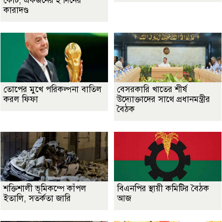
কোর্ট, একজনের ২ দিনের
কারাদণ্ড
তোপের মুখে পরিকল্পনা বাতিল
বেসরকারি খাতের শীর্ষ
করল ফিফা
উদ্যোক্তাদের সাথে প্রধানমন্ত্রীর
বৈঠক
শক্তিশালী ভূমিকম্পে কাঁপল
বিএনপির স্থায়ী কমিটির বৈঠক
ইতালি, সতর্কতা জারি
আজ