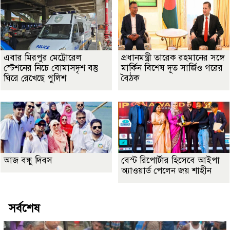
এবার মিরপুর মেট্রোরেল
প্রধানমন্ত্রী তারেক রহমানের সঙ্গে
স্টেশনের নিচে বোমাসদৃশ বস্তু
মার্কিন বিশেষ দূত সার্জিও গরের
ঘিরে রেখেছে পুলিশ
বৈঠক
আজ বন্ধু দিবস
বেস্ট রিপোর্টার হিসেবে আইপা
অ্যাওয়ার্ড পেলেন জয় শাহীন
সর্বশেষ