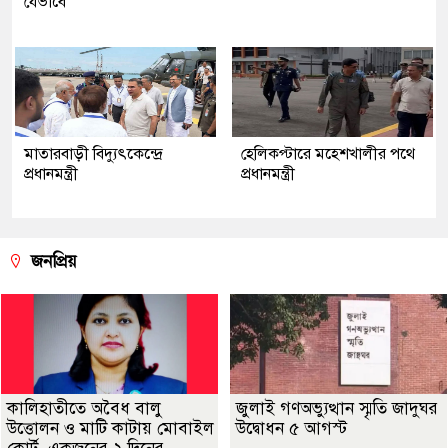
যেভাবে
মাতারবাড়ী বিদ্যুৎকেন্দ্রে
হেলিকপ্টারে মহেশখালীর পথে
প্রধানমন্ত্রী
প্রধানমন্ত্রী
জনপ্রিয়
কালিহাতীতে অবৈধ বালু
জুলাই গণঅভ্যুত্থান স্মৃতি জাদুঘর
উত্তোলন ও মাটি কাটায় মোবাইল
উদ্বোধন ৫ আগস্ট