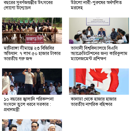
বছরের সুবর্ণজয়ন্তীর উৎসবের
উঠলো নারী-পুরুষের অর্ধগলিত
লোগো উন্মোচন
মরদেহ
মাটিরাঙ্গা সীমান্তে ২৩ বিজিবির
ভাসানী বিশ্ববিদ্যালয়ে বিএসি
অভিযান: ৭ লাখ ৫০ হাজার টাকার
অ্যাক্রেডিটেশনের জন্য কারিকুলাম
ভারতীয় গরু জব্দ
ম্যানেজমেন্ট প্রশিক্ষণ
১০ বছরের জ্বালানি পরিকল্পনা
কানাডা থেকে হাজার হাজার
সংসদে তুলে ধরবে সরকার :
ভারতীয় নাগরিক বহিষ্কার
প্রধানমন্ত্রী