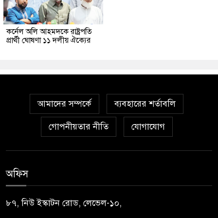
কর্নেল অলি আহমদকে রাষ্ট্রপতি
প্রার্থী ঘোষণা ১১ দলীয় ঐক্যের
আমাদের সম্পর্কে
ব্যবহারের শর্তাবলি
গোপনীয়তার নীতি
যোগাযোগ
অফিস
৮৭, নিউ ইস্কাটন রোড, লেভেল-১০,