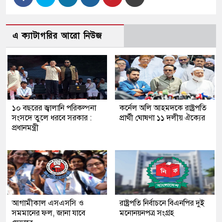
এ ক্যাটাগরির আরো নিউজ
১০ বছরের জ্বালানি পরিকল্পনা
কর্নেল অলি আহমদকে রাষ্ট্রপতি
সংসদে তুলে ধরবে সরকার :
প্রার্থী ঘোষণা ১১ দলীয় ঐক্যের
প্রধানমন্ত্রী
আগামীকাল এসএসসি ও
রাষ্ট্রপতি নির্বাচনে বিএনপির দুই
সমমানের ফল, জানা যাবে
মনোনয়নপত্র সংগ্রহ