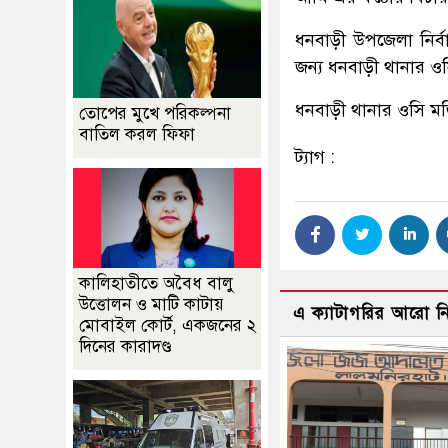
ধনবাড়ী উপজেলা নির্বা
জন্য ধনবাড়ী থানার ও
ধনবাড়ী থানার ওসি মজি
তোপের মুখে পরিকল্পনা
বাতিল করল ফিফা
ট্যাগ :
কালিহাতীতে অবৈধ বালু
উত্তোলন ও মাটি কাটায়
এ ক্যাটাগরির আরো 
মোবাইল কোর্ট, একজনের ২
দিনের কারাদণ্ড