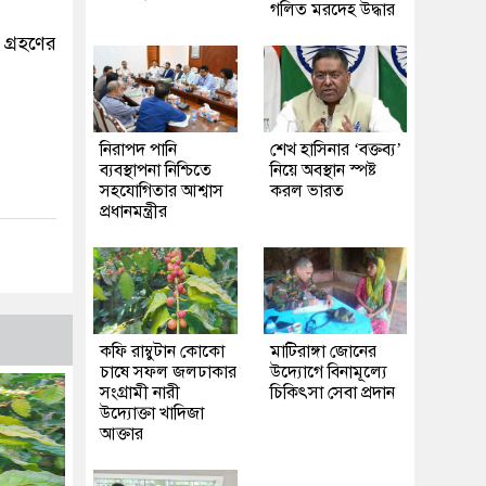
গলিত মরদেহ উদ্ধার
 গ্রহণের
নিরাপদ পানি
শেখ হাসিনার ‘বক্তব্য’
ব্যবস্থাপনা নিশ্চিতে
নিয়ে অবস্থান স্পষ্ট
সহযোগিতার আশ্বাস
করল ভারত
প্রধানমন্ত্রীর
কফি রাম্বুটান কোকো
মাটিরাঙ্গা জোনের
চাষে সফল জলঢাকার
উদ্যোগে বিনামূল্যে
সংগ্রামী নারী
চিকিৎসা সেবা প্রদান
উদ্যোক্তা খাদিজা
আক্তার