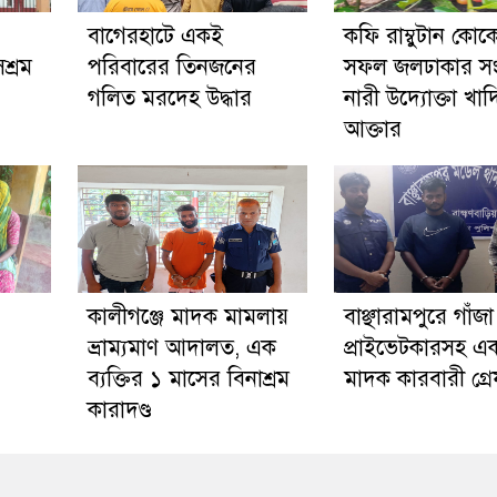
‎বাগেরহাটে একই
কফি রাম্বুটান কোক
শ্রম
পরিবারের তিনজনের
সফল জলঢাকার সংগ
গলিত মরদেহ উদ্ধার
নারী উদ্যোক্তা খাদ
আক্তার
কালীগঞ্জে মাদক মামলায়
বাঞ্ছারামপুরে গাঁজ
ভ্রাম্যমাণ আদালত, এক
প্রাইভেটকারসহ এ
ব্যক্তির ১ মাসের বিনাশ্রম
মাদক কারবারী গ্র
কারাদণ্ড