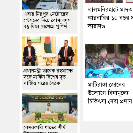
লালমনিরহাটে মাদক
এবার মিরপুর মেট্রোরেল
কারবারির ১০ বছর স
স্টেশনের নিচে বোমাসদৃশ
কারাদণ্ড
বস্তু ঘিরে রেখেছে পুলিশ
প্রধানমন্ত্রী তারেক রহমানের
সঙ্গে মার্কিন বিশেষ দূত
সার্জিও গরের বৈঠক
মাটিরাঙ্গা জোনের
উদ্যোগে বিনামূল্যে
চিকিৎসা সেবা প্রদান
বেসরকারি খাতের শীর্ষ