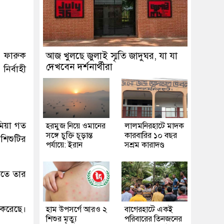
. ফারুক
আজ খুলছে জুলাই স্মৃতি জাদুঘর, যা যা
দেখবেন দর্শনার্থীরা
ির্বাহী
 মিয়া গত
হরমুজ নিয়ে ওমানের
লালমনিরহাটে মাদক
সঙ্গে চুক্তি চূড়ান্ত
কারবারির ১০ বছর
শিশুটির
পর্যায়ে: ইরান
সশ্রম কারাদণ্ড
ড়িতে তার
 করেছে।
হাম উপসর্গে আরও ২
‎বাগেরহাটে একই
শিশুর মৃত্যু
পরিবারের তিনজনের