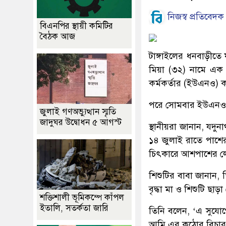
নিজস্ব প্রতিবেদক
বিএনপির স্থায়ী কমিটির
বৈঠক আজ
টাঙ্গাইলের ধনবাড়ীতে 
মিয়া (৩২) নামে এক ব্
কর্মকর্তার (ইউএনও)
পরে সোমবার ইউএনও এ
জুলাই গণঅভ্যুত্থান স্মৃতি
জাদুঘর উদ্বোধন ৫ আগস্ট
স্থানীয়রা জানান, যদু
১৪ জুলাই রাতে পাশের
চিৎকারে আশপাশের ল
শিশুটির বাবা জানান, 
বৃদ্ধা মা ও শিশুটি ছা
শক্তিশালী ভূমিকম্পে কাঁপল
ইতালি, সতর্কতা জারি
তিনি বলেন, ‘এ সুযো
আমি এর কঠোর বিচার