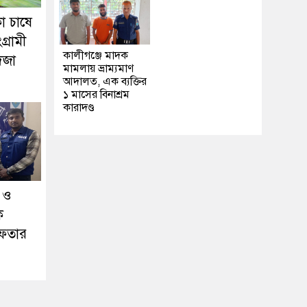
ো চাষে
্রামী
কালীগঞ্জে মাদক
িজা
মামলায় ভ্রাম্যমাণ
আদালত, এক ব্যক্তির
১ মাসের বিনাশ্রম
কারাদণ্ড
া ও
ক
েফতার