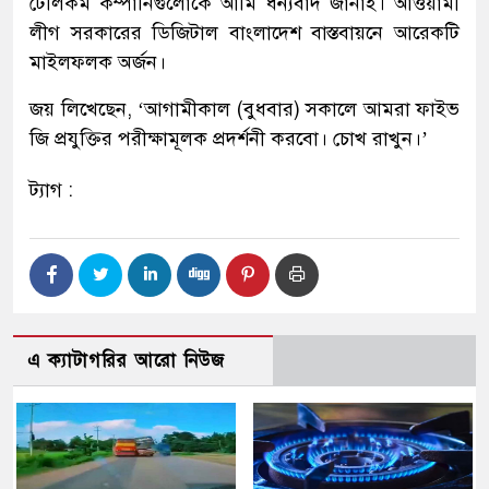
টেলিকম কম্পানিগুলোকে আমি ধন্যবাদ জানাই। আওয়ামী
লীগ সরকারের ডিজিটাল বাংলাদেশ বাস্তবায়নে আরেকটি
মাইলফলক অর্জন।
জয় লিখেছেন, ‘আগামীকাল (বুধবার) সকালে আমরা ফাইভ
জি প্রযুক্তির পরীক্ষামূলক প্রদর্শনী করবো। চোখ রাখুন।’
ট্যাগ :
এ ক্যাটাগরির আরো নিউজ