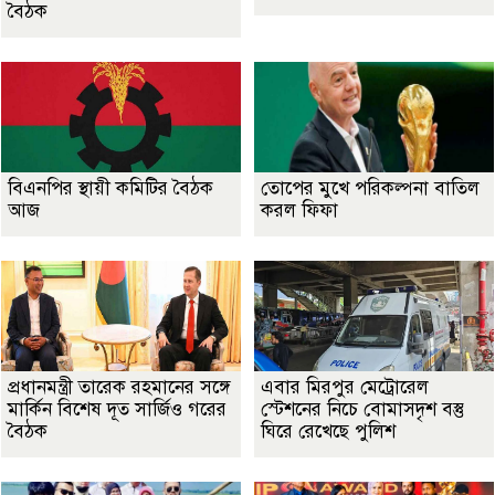
বৈঠক
বিএনপির স্থায়ী কমিটির বৈঠক
তোপের মুখে পরিকল্পনা বাতিল
আজ
করল ফিফা
প্রধানমন্ত্রী তারেক রহমানের সঙ্গে
এবার মিরপুর মেট্রোরেল
মার্কিন বিশেষ দূত সার্জিও গরের
স্টেশনের নিচে বোমাসদৃশ বস্তু
বৈঠক
ঘিরে রেখেছে পুলিশ