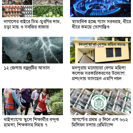
নাগালের বাইরে ডিম-মুরগির দাম,
স্বাভাবিক হচ্ছে গ্যাস সরবরাহ, ধীরে
চড়া মাছ ও সবজির বাজার
ধীরে কমছে ভোগান্তিও
১২ জেলায় বজ্রবৃষ্টির আভাস
মনপুরায় মনোয়ারা বেগম মহিলা
কলেজ সরকারিকরণের উদ্যোগ:
প্রশংসায় ভাসছেন এমপি নয়ন
থাইল্যান্ডে স্কুলে শিক্ষার্থীর বন্দুক
আগস্টের প্রথম ৫ দিনে এল ৬০২
হামলা, শিক্ষকসহ নিহত ৭
মিলিয়ন ডলার রেমিট্যান্স