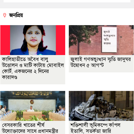
জনপ্রিয়
কালিহাতীতে অবৈধ বালু
জুলাই গণঅভ্যুত্থান স্মৃতি জাদুঘর
উত্তোলন ও মাটি কাটায় মোবাইল
উদ্বোধন ৫ আগস্ট
কোর্ট, একজনের ২ দিনের
কারাদণ্ড
বেসরকারি খাতের শীর্ষ
শক্তিশালী ভূমিকম্পে কাঁপল
উদ্যোক্তাদের সাথে প্রধানমন্ত্রীর
ইতালি, সতর্কতা জারি