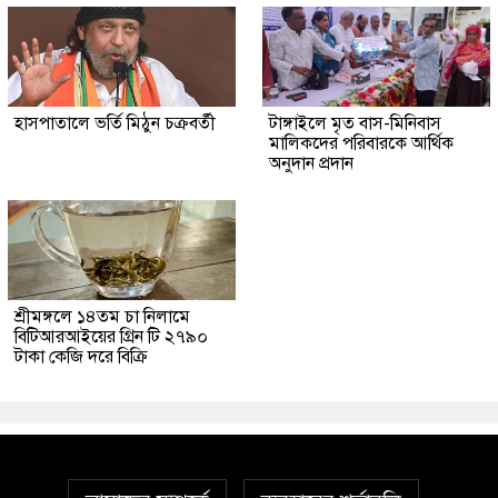
হাসপাতালে ভর্তি মিঠুন চক্রবর্তী
টাঙ্গাইলে মৃত বাস-মিনিবাস
মালিকদের পরিবারকে আর্থিক
অনুদান প্রদান
শ্রীমঙ্গলে ১৪তম চা নিলামে
বিটিআরআইয়ের গ্রিন টি ২৭৯০
টাকা কেজি দরে বিক্রি