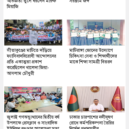
অভিজ্ঞতা তুলে ধরলেন মারুফ
সরঞ্জাম জব্দ
মিয়াজি
সীতাকুণ্ডের মাটিতে দাঁড়িয়ে
মাটিরাঙ্গা জোনের উদ্যোগে
ফ্যাসিবাদবিরোধী আন্দোলনের
চিকিৎসা সেবা ও শিক্ষার্থীদের
প্রতি একাত্মতা প্রকাশ
মাঝে শিক্ষা সামগ্রী বিতরন
করেছিলেন খালেদা জিয়া-
আসলাম চৌধুরী
জুলাই গণঅভ্যুত্থানের দ্বিতীয় বর্ষ
ঢাকার চারপাশের নদীদূষণ
উপলক্ষে প্রেসক্লাব ও সাংবাদিক
রোধে কর্মপরিকল্পনা তৈরির
ইউনিয়ন বগুড়ার আলোচনা সভা
নির্দেশ প্রধানমন্ত্রীর