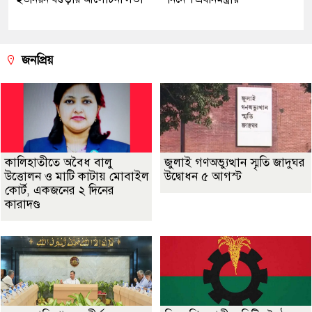
জনপ্রিয়
কালিহাতীতে অবৈধ বালু
জুলাই গণঅভ্যুত্থান স্মৃতি জাদুঘর
উত্তোলন ও মাটি কাটায় মোবাইল
উদ্বোধন ৫ আগস্ট
কোর্ট, একজনের ২ দিনের
কারাদণ্ড