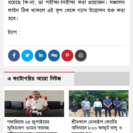
রয়েছে কি-না, তা পরীক্ষা-নিরীক্ষা করা প্রয়োজন। সঞ্চালন
লাইন ঠিক থাকলে ওই কূপ থেকে গ্যাস উত্তোলন শুরু করা
হবে।
ট্যাগ :
এ ক্যাটাগরির আরো নিউজ
গজারিয়ায় ২৪ জুলাইয়ের
শ্রীমঙ্গলে মোবাইল কোর্টের
স্মৃতিচারণ: গুমের ভয়াবহ
অভিযানে ৮০০ ঘনফুট বালু ও