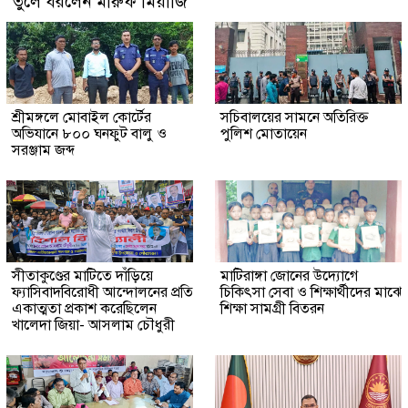
তুলে ধরলেন মারুফ মিয়াজি
শ্রীমঙ্গলে মোবাইল কোর্টের
সচিবালয়ের সামনে অতিরিক্ত
অভিযানে ৮০০ ঘনফুট বালু ও
পুলিশ মোতায়েন
সরঞ্জাম জব্দ
সীতাকুণ্ডের মাটিতে দাঁড়িয়ে
মাটিরাঙ্গা জোনের উদ্যোগে
ফ্যাসিবাদবিরোধী আন্দোলনের প্রতি
চিকিৎসা সেবা ও শিক্ষার্থীদের মাঝে
একাত্মতা প্রকাশ করেছিলেন
শিক্ষা সামগ্রী বিতরন
খালেদা জিয়া- আসলাম চৌধুরী