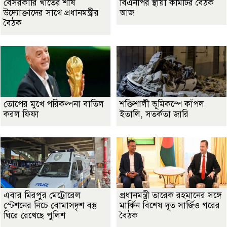
বেসরকারি খাতের শীর্ষ
বিএনপির স্থায়ী কমিটির বৈঠক
উদ্যোক্তাদের সাথে প্রধানমন্ত্রীর
আজ
বৈঠক
তোপের মুখে পরিকল্পনা বাতিল
শক্তিশালী ভূমিকম্পে কাঁপল
করল ফিফা
ইতালি, সতর্কতা জারি
এবার মিরপুর মেট্রোরেল
প্রধানমন্ত্রী তারেক রহমানের সঙ্গে
স্টেশনের নিচে বোমাসদৃশ বস্তু
মার্কিন বিশেষ দূত সার্জিও গরের
ঘিরে রেখেছে পুলিশ
বৈঠক