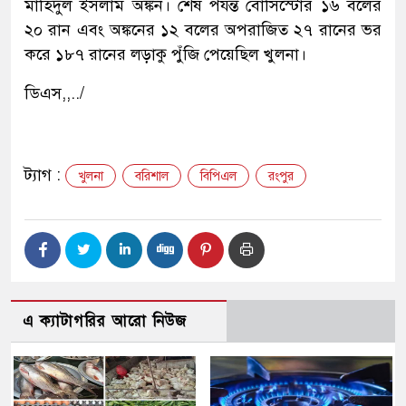
মাহিদুল ইসলাম অঙ্কন। শেষ পর্যন্ত বোসিস্টোর ১৬ বলের
২০ রান এবং অঙ্কনের ১২ বলের অপরাজিত ২৭ রানের ভর
করে ১৮৭ রানের লড়াকু পুঁজি পেয়েছিল খুলনা।
ডিএস,,../
ট্যাগ :
খুলনা
বরিশাল
বিপিএল
রংপুর
এ ক্যাটাগরির আরো নিউজ