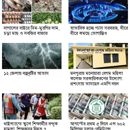
নাগালের বাইরে ডিম-মুরগির দাম,
স্বাভাবিক হচ্ছে গ্যাস সরবরাহ, ধীরে
চড়া মাছ ও সবজির বাজার
ধীরে কমছে ভোগান্তিও
১২ জেলায় বজ্রবৃষ্টির আভাস
মনপুরায় মনোয়ারা বেগম মহিলা
কলেজ সরকারিকরণের উদ্যোগ:
প্রশংসায় ভাসছেন এমপি নয়ন
থাইল্যান্ডে স্কুলে শিক্ষার্থীর বন্দুক
আগস্টের প্রথম ৫ দিনে এল ৬০২
হামলা, শিক্ষকসহ নিহত ৭
মিলিয়ন ডলার রেমিট্যান্স