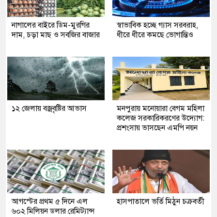
নাগালের বাইরে ডিম-মুরগির
স্বাভাবিক হচ্ছে গ্যাস সরবরাহ,
দাম, চড়া মাছ ও সবজির বাজার
ধীরে ধীরে কমছে ভোগান্তিও
১২ জেলায় বজ্রবৃষ্টির আভাস
মনপুরায় মনোয়ারা বেগম মহিলা
কলেজ সরকারিকরণের উদ্যোগ:
প্রশংসায় ভাসছেন এমপি নয়ন
আগস্টের প্রথম ৫ দিনে এল
হাসপাতালে ভর্তি মিঠুন চক্রবর্তী
৬০২ মিলিয়ন ডলার রেমিট্যান্স