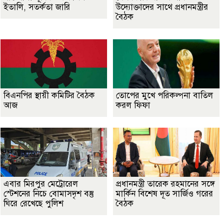
ইতালি, সতর্কতা জারি
উদ্যোক্তাদের সাথে প্রধানমন্ত্রীর
বৈঠক
বিএনপির স্থায়ী কমিটির বৈঠক
তোপের মুখে পরিকল্পনা বাতিল
আজ
করল ফিফা
এবার মিরপুর মেট্রোরেল
প্রধানমন্ত্রী তারেক রহমানের সঙ্গে
স্টেশনের নিচে বোমাসদৃশ বস্তু
মার্কিন বিশেষ দূত সার্জিও গরের
ঘিরে রেখেছে পুলিশ
বৈঠক