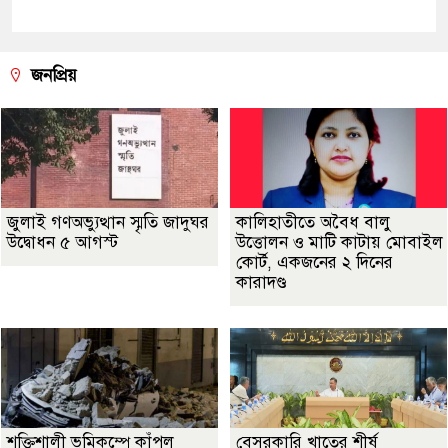
জনপ্রিয়
জুলাই গণঅভ্যুত্থান স্মৃতি জাদুঘর
কালিহাতীতে অবৈধ বালু
উদ্বোধন ৫ আগস্ট
উত্তোলন ও মাটি কাটায় মোবাইল
কোর্ট, একজনের ২ দিনের
কারাদণ্ড
শক্তিশালী ভূমিকম্পে কাঁপল
বেসরকারি খাতের শীর্ষ