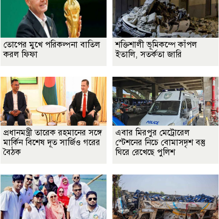
তোপের মুখে পরিকল্পনা বাতিল
শক্তিশালী ভূমিকম্পে কাঁপল
করল ফিফা
ইতালি, সতর্কতা জারি
প্রধানমন্ত্রী তারেক রহমানের সঙ্গে
এবার মিরপুর মেট্রোরেল
মার্কিন বিশেষ দূত সার্জিও গরের
স্টেশনের নিচে বোমাসদৃশ বস্তু
বৈঠক
ঘিরে রেখেছে পুলিশ