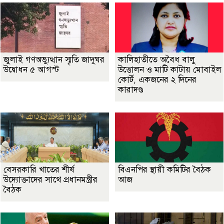
জুলাই গণঅভ্যুত্থান স্মৃতি জাদুঘর
কালিহাতীতে অবৈধ বালু
উদ্বোধন ৫ আগস্ট
উত্তোলন ও মাটি কাটায় মোবাইল
কোর্ট, একজনের ২ দিনের
কারাদণ্ড
বেসরকারি খাতের শীর্ষ
বিএনপির স্থায়ী কমিটির বৈঠক
উদ্যোক্তাদের সাথে প্রধানমন্ত্রীর
আজ
বৈঠক