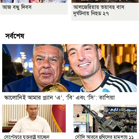
আজ বন্ধু দিবস
আলজেরিয়ায় ভয়াবহ বাস
দুর্ঘটনায় নিহত ২৭
সর্বশেষ
স্কালোনিই আমার প্ল্যান ‘এ’, ‘বি’ এবং ‘সি’: তাপিয়া
সেপ্টেম্বরে যুক্তরাষ্ট্র যাচ্ছেন
সৌদি আরবে হুথিদের হামলায় ১১