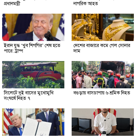
প্রধানমন্ত্রী
নাগরিক আহত
ইরান যুদ্ধ ‘খুব শিগগির’ শেষ হতে
দেশের বাজারে কমে গেল সোনার
পারে: ট্রাম্প
দাম
সিলেটে দুই বাসের মুখোমুখি
বগুড়ায় বাসচাপায় ৬ শ্রমিক নিহত
সংঘর্ষে নিহত ৭