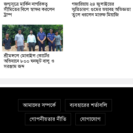
জন্মসূত্রে মার্কিন নাগরিকত্ব
গজারিয়ায় ২৪ জুলাইয়ের
সীমিতের বিলে স্বাক্ষর করলেন
স্মৃতিচারণ: গুমের ভয়াবহ অভিজ্ঞতা
ট্রাম্প
তুলে ধরলেন মারুফ মিয়াজি
শ্রীমঙ্গলে মোবাইল কোর্টের
অভিযানে ৮০০ ঘনফুট বালু ও
সরঞ্জাম জব্দ
আমাদের সম্পর্কে
ব্যবহারের শর্তাবলি
গোপনীয়তার নীতি
যোগাযোগ