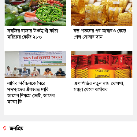
সবজির বাজার ঊর্ধ্বমুখী,কাঁচা
বড় পতনের পর আবারও বেড়ে
মরিচের কেজি ২৮০
গেল সোনার দাম
নাসিব নির্বাচনকে ঘিরে
এলপিজির নতুন দাম ঘোষণা,
সদস্যদের ঐক্যবদ্ধ দাবি –
সন্ধ্যা থেকে কার্যকর
আগের নিয়মে ভোট, আগের
মতো ফি
জনপ্রিয়