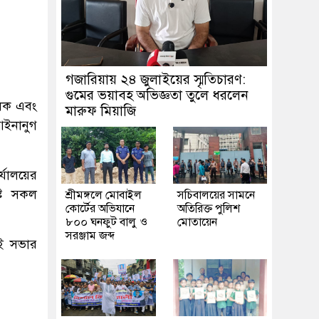
গজারিয়ায় ২৪ জুলাইয়ের স্মৃতিচারণ:
গুমের ভয়াবহ অভিজ্ঞতা তুলে ধরলেন
ালক এবং
মারুফ মিয়াজি
 আইনানুগ
র্যালয়ের
্ট সকল
শ্রীমঙ্গলে মোবাইল
সচিবালয়ের সামনে
কোর্টের অভিযানে
অতিরিক্ত পুলিশ
৮০০ ঘনফুট বালু ও
মোতায়েন
সরঞ্জাম জব্দ
এই সভার