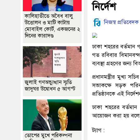
নির্দেশ
কালিহাতীতে অবৈধ বালু
নিজস্ব প্রতিবেদক
উত্তোলন ও মাটি কাটায়
মোবাইল কোর্ট, একজনের ২
দিনের কারাদণ্ড
ঢাকা শহরের বর্তমান গ
গত রবিবার বিমানবন্দর
ব্যবস্থা গ্রহণের জন্য
প্রধানমন্ত্রীর মুখ্য 
জুলাই গণঅভ্যুত্থান স্মৃতি
সভাকক্ষে সড়ক পরি
জাদুঘর উদ্বোধন ৫ আগস্ট
প্রতিষ্ঠানকে এই নির্দ
ঢাকা শহরের বর্তমান 
আয়োজন করা হয় বলে আ
ট্যাগ :
তোপের মুখে পরিকল্পনা