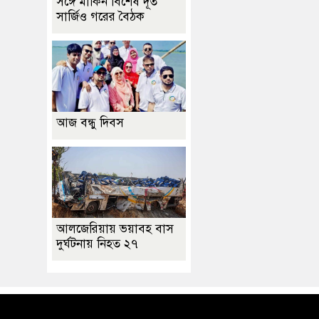
সঙ্গে মার্কিন বিশেষ দূত
সার্জিও গরের বৈঠক
আজ বন্ধু দিবস
আলজেরিয়ায় ভয়াবহ বাস
দুর্ঘটনায় নিহত ২৭