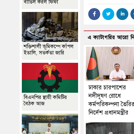
বাতিল করল ফিফা
এ ক্যাটাগরির আরো 
শক্তিশালী ভূমিকম্পে কাঁপল
ইতালি, সতর্কতা জারি
ঢাকার চারপাশের
নদীদূষণ রোধে
বিএনপির স্থায়ী কমিটির
বৈঠক আজ
কর্মপরিকল্পনা তৈরি
নির্দেশ প্রধানমন্ত্রীর