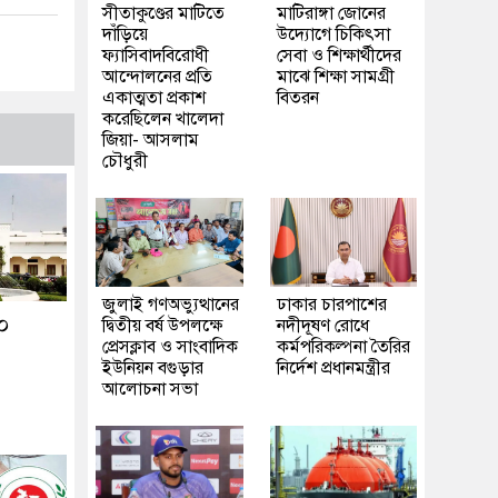
সীতাকুণ্ডের মাটিতে
মাটিরাঙ্গা জোনের
দাঁড়িয়ে
উদ্যোগে চিকিৎসা
ফ্যাসিবাদবিরোধী
সেবা ও শিক্ষার্থীদের
আন্দোলনের প্রতি
মাঝে শিক্ষা সামগ্রী
একাত্মতা প্রকাশ
বিতরন
করেছিলেন খালেদা
জিয়া- আসলাম
চৌধুরী
জুলাই গণঅভ্যুত্থানের
ঢাকার চারপাশের
২০
দ্বিতীয় বর্ষ উপলক্ষে
নদীদূষণ রোধে
প্রেসক্লাব ও সাংবাদিক
কর্মপরিকল্পনা তৈরির
ইউনিয়ন বগুড়ার
নির্দেশ প্রধানমন্ত্রীর
আলোচনা সভা