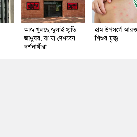
আজ খুলছে জুলাই স্মৃতি
হাম উপসর্গে আর
জাদুঘর, যা যা দেখবেন
শিশুর মৃত্যু
দর্শনার্থীরা