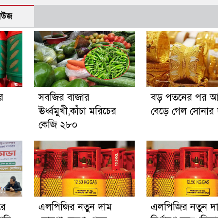
নিউজ
র
সবজির বাজার
বড় পতনের পর 
ঊর্ধ্বমুখী,কাঁচা মরিচের
বেড়ে গেল সোনার 
কেজি ২৮০
রে
এলপিজির নতুন দাম
এলপিজির নতুন দ