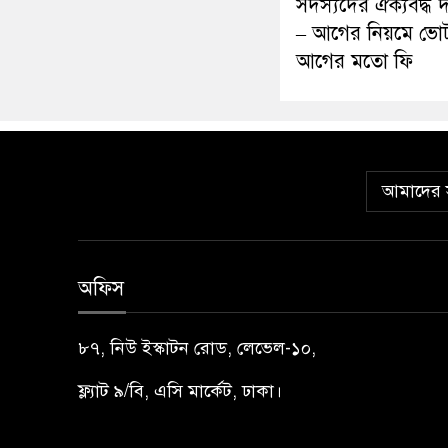
সদস্যদের ঐক্যবদ্ধ দ
– আগের নিয়মে ভো
আগের মতো ফি
আমাদের স
অফিস
৮৭, নিউ ইস্কাটন রোড, লেভেল-১০,
ফ্ল্যাট ৯/বি, এসি মার্কেট, ঢাকা।