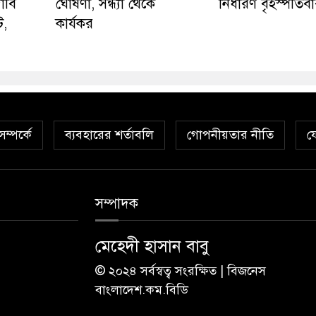
াবি
ঘোষণা, সন্ধ্যা থেকে
নির্ধারণ বৃহস্পতিব
ট,
কার্যকর
ম্পর্কে
ব্যবহারের শর্তাবলি
গোপনীয়তার নীতি
য
সম্পাদক
মেহেদী হাসান বাবু
© ২০২৪ সর্বস্বত্ব সংরক্ষিত | বিজনেস
বাংলাদেশ.কম.বিডি