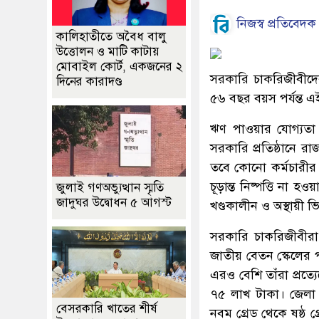
নিজস্ব প্রতিবেদক
কালিহাতীতে অবৈধ বালু
উত্তোলন ও মাটি কাটায়
মোবাইল কোর্ট, একজনের ২
সরকারি চাকরিজীবীদের
দিনের কারাদণ্ড
৫৬ বছর বয়স পর্যন্ত 
ঋণ পাওয়ার যোগ্যতা 
সরকারি প্রতিষ্ঠানে রা
তবে কোনো কর্মচারীর 
চূড়ান্ত নিষ্পত্তি না 
জুলাই গণঅভ্যুত্থান স্মৃতি
জাদুঘর উদ্বোধন ৫ আগস্ট
খণ্ডকালীন ও অস্থায়ী ভ
সরকারি চাকরিজীবীরা 
জাতীয় বেতন স্কেলের পঞ
এরও বেশি তাঁরা প্রত
৭৫ লাখ টাকা। জেলা 
বেসরকারি খাতের শীর্ষ
নবম গ্রেড থেকে ষষ্ঠ গ