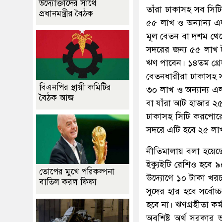
উদ্যোক্তাদের সাথে
তাঁরা ঢাকাসহ সব সি
প্রধানমন্ত্রীর বৈঠক
৫৫ লাখ ও অন্যান্য 
মূল বেতন বা দশম থে
সদরের জন্য ৫৫ লাখ 
ঋণ পাবেন। ১৪তম গ্রে
বেতনধারীরা ঢাকাসহ 
বিএনপির স্থায়ী কমিটির
৩০ লাখ ও অন্যান্য 
বৈঠক আজ
বা যাঁরা আট হাজার ২৫
ঢাকাসহ সিটি করপোরে
সদরে এটি হবে ২৫ লাখ
নীতিমালায় বলা হয়েছে, 
ইক্যুইটি রেশিও হবে ৯০
তোপের মুখে পরিকল্পনা
উদ্যোগে ১০ টাকা খরচ
বাতিল করল ফিফা
সুদের হার হবে সর্ব
হবে না। ঋণগ্রহীতা কর
অবশিষ্ট অর্থ সরকার 