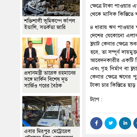
ক্ষেত্রে টাকা পাওয়ার
থেকে মাসিক কিস্তিতে
শক্তিশালী ভূমিকম্পে কাঁপল
৪ ধারায় ঋণ পাওয়ার 
ইতালি, সতর্কতা জারি
দেশের যেকোনো এলাকায় 
ফ্ল্যাট কেনার ক্ষেত্রে
হবে, তা সম্পূর্ণ দায়মু
আবেদনকারীর একটি হিস
এবং গৃহ নির্মাণ বা ফ্
প্রধানমন্ত্রী তারেক রহমানের
কেনার ক্ষেত্রে ঋণের প
সঙ্গে মার্কিন বিশেষ দূত
টাকা চার কিস্তিতে ছাড়
সার্জিও গরের বৈঠক
ট্যাগ :
এবার মিরপুর মেট্রোরেল