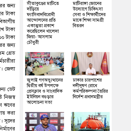
সীতাকুণ্ডের মাটিতে
মাটিরাঙ্গা জোনের
ের জন্য
দাঁড়িয়ে
উদ্যোগে চিকিৎসা
ার টাকা
ফ্যাসিবাদবিরোধী
সেবা ও শিক্ষার্থীদের
আন্দোলনের প্রতি
মাঝে শিক্ষা সামগ্রী
বিভাগীয়
একাত্মতা প্রকাশ
বিতরন
াখ টাকা
করেছিলেন খালেদা
০০ টাকা
জিয়া- আসলাম
চৌধুরী
ের জন্য
ম গ্রেড
মচারীরা
া। জেলা
জুলাই গণঅভ্যুত্থানের
ঢাকার চারপাশের
দ্বিতীয় বর্ষ উপলক্ষে
নদীদূষণ রোধে
জন্য ডেট
প্রেসক্লাব ও সাংবাদিক
কর্মপরিকল্পনা তৈরির
উ নিজস্ব
ইউনিয়ন বগুড়ার
নির্দেশ প্রধানমন্ত্রীর
আলোচনা সভা
াণ ঋণের
দায় করা
। সুদের
র্মাণের