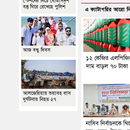
স্টেশনের নিচে বোমাসদৃশ
বস্তু ঘিরে রেখেছে পুলিশ
এ ক্যাটাগরির আরো 
আজ বন্ধু দিবস
১২ কেজির এলপিজি
দাম বাড়ল ৭০ টাকা
আলজেরিয়ায় ভয়াবহ বাস
দুর্ঘটনায় নিহত ২৭
নাসিব নির্বাচনকে ঘি