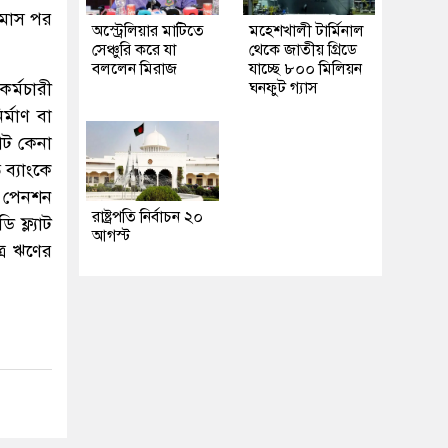
য় মাস পর
অস্ট্রেলিয়ার মাটিতে
মহেশখালী টার্মিনাল
সেঞ্চুরি করে যা
থেকে জাতীয় গ্রিডে
বললেন মিরাজ
যাচ্ছে ৮০০ মিলিয়ন
র্মচারী
ঘনফুট গ্যাস
র্মাণ বা
যাট কেনা
 ব্যাংকে
, পেনশন
রাষ্ট্রপতি নির্বাচন ২০
 ফ্ল্যাট
আগস্ট
্রে ঋণের