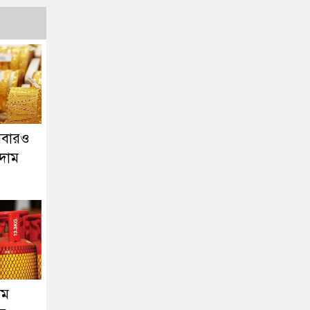
আবারও
দাম
াম