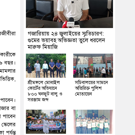
িজীবীরা
গজারিয়ায় ২৪ জুলাইয়ের স্মৃতিচারণ:
গুমের ভয়াবহ অভিজ্ঞতা তুলে ধরলেন
মারুফ মিয়াজি
নকারীকে
 ৫৬ বছর।
 মামলার
ভিত্তিক,
শ্রীমঙ্গলে মোবাইল
সচিবালয়ের সামনে
কোর্টের অভিযানে
অতিরিক্ত পুলিশ
৮০০ ঘনফুট বালু ও
মোতায়েন
 পাবেন।
সরঞ্জাম জব্দ
হাজার বা
ণ পাবেন
স্কেলের
 পর্যন্ত