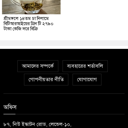
শ্রীমঙ্গলে ১৪তম চা নিলামে
বিটিআরআইয়ের গ্রিন টি ২৭৯০
টাকা কেজি দরে বিক্রি
আমাদের সম্পর্কে
ব্যবহারের শর্তাবলি
গোপনীয়তার নীতি
যোগাযোগ
অফিস
৮৭, নিউ ইস্কাটন রোড, লেভেল-১০,