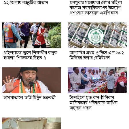
১২ জেলায় বজ্রবৃষ্টির আভাস
মনপুরায় মনোয়ারা বেগম মহিলা
কলেজ সরকারিকরণের উদ্যোগ:
প্রশংসায় ভাসছেন এমপি নয়ন
থাইল্যান্ডে স্কুলে শিক্ষার্থীর বন্দুক
আগস্টের প্রথম ৫ দিনে এল ৬০২
হামলা, শিক্ষকসহ নিহত ৭
মিলিয়ন ডলার রেমিট্যান্স
হাসপাতালে ভর্তি মিঠুন চক্রবর্তী
টাঙ্গাইলে মৃত বাস-মিনিবাস
মালিকদের পরিবারকে আর্থিক
অনুদান প্রদান