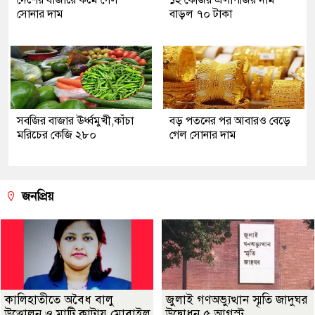
সোনার দাম
বাড়ল ৭০ টাকা
সবজির বাজার ঊর্ধ্বমুখী,কাঁচা
বড় পতনের পর আবারও বেড়ে
মরিচের কেজি ২৮০
গেল সোনার দাম
জনপ্রিয়
কালিহাতীতে অবৈধ বালু
জুলাই গণঅভ্যুত্থান স্মৃতি জাদুঘর
উত্তোলন ও মাটি কাটায় মোবাইল
উদ্বোধন ৫ আগস্ট