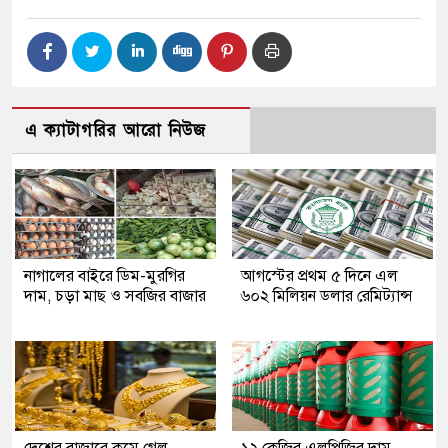
এ ক্যাটাগরির আরো নিউজ
নাগালের বাইরে ডিম-মুরগির
আগস্টের প্রথম ৫ দিনে এল
দাম, চড়া মাছ ও সবজির বাজার
৬০২ মিলিয়ন ডলার রেমিট্যান্স
দেশের বাজারে কমে গেল
১২ কেজির এলপিজির দাম