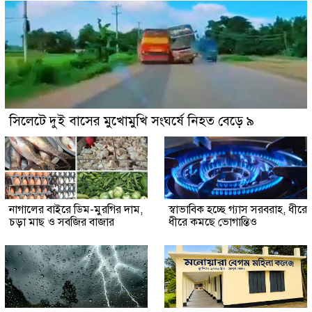
সিলেটে দুই বাসের মুখোমুখি সংঘর্ষে নিহত বেড়ে ৯
নাগালের বাইরে ডিম-মুরগির দাম,
স্বাভাবিক হচ্ছে গ্যাস সরবরাহ, ধীরে
চড়া মাছ ও সবজির বাজার
ধীরে কমছে ভোগান্তিও