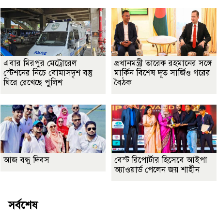
এবার মিরপুর মেট্রোরেল
প্রধানমন্ত্রী তারেক রহমানের সঙ্গে
স্টেশনের নিচে বোমাসদৃশ বস্তু
মার্কিন বিশেষ দূত সার্জিও গরের
ঘিরে রেখেছে পুলিশ
বৈঠক
আজ বন্ধু দিবস
বেস্ট রিপোর্টার হিসেবে আইপা
অ্যাওয়ার্ড পেলেন জয় শাহীন
সর্বশেষ