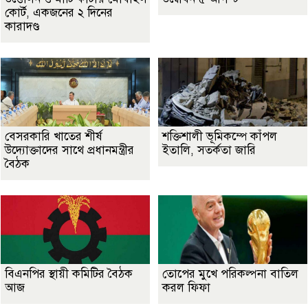
কোর্ট, একজনের ২ দিনের
কারাদণ্ড
বেসরকারি খাতের শীর্ষ
শক্তিশালী ভূমিকম্পে কাঁপল
উদ্যোক্তাদের সাথে প্রধানমন্ত্রীর
ইতালি, সতর্কতা জারি
বৈঠক
বিএনপির স্থায়ী কমিটির বৈঠক
তোপের মুখে পরিকল্পনা বাতিল
আজ
করল ফিফা