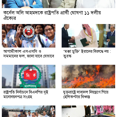
কর্নেল অলি আহমদকে রাষ্ট্রপতি প্রার্থী ঘোষণা ১১ দলীয়
ঐক্যের
আগামীকাল এসএসসি ও
‘মক্কা চুক্তি’ ইরানের বিরুদ্ধে নয় :
সমমানের ফল, জানা যাবে যেভাবে
তুরস্ক
রাষ্ট্রপতি নির্বাচনে বিএনপির দুই
যুক্তরাষ্ট্রে দাবানল নিয়ন্ত্রণে গিয়ে
মনোনয়নপত্র সংগ্রহ
হেলিকপ্টার বিধ্বস্ত