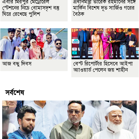
এবার মিরপুর মেট্রোরেল
প্রধানমন্ত্রী তারেক রহমানের সঙ্গে
স্টেশনের নিচে বোমাসদৃশ বস্তু
মার্কিন বিশেষ দূত সার্জিও গরের
ঘিরে রেখেছে পুলিশ
বৈঠক
আজ বন্ধু দিবস
বেস্ট রিপোর্টার হিসেবে আইপা
অ্যাওয়ার্ড পেলেন জয় শাহীন
সর্বশেষ