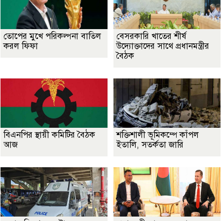
তোপের মুখে পরিকল্পনা বাতিল
বেসরকারি খাতের শীর্ষ
করল ফিফা
উদ্যোক্তাদের সাথে প্রধানমন্ত্রীর
বৈঠক
বিএনপির স্থায়ী কমিটির বৈঠক
শক্তিশালী ভূমিকম্পে কাঁপল
আজ
ইতালি, সতর্কতা জারি