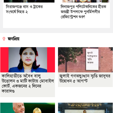
সিরাজগঞ্জে বাস ও ট্রাকের
দিনাজপুর পলিটেকনিকের হীরক
সংঘর্ষে নিহত ২
জয়ন্তী উপলক্ষে পুনর্মিলনীর
রেজিস্ট্রেশন শুরু!
জনপ্রিয়
কালিহাতীতে অবৈধ বালু
জুলাই গণঅভ্যুত্থান স্মৃতি জাদুঘর
উত্তোলন ও মাটি কাটায় মোবাইল
উদ্বোধন ৫ আগস্ট
কোর্ট, একজনের ২ দিনের
কারাদণ্ড