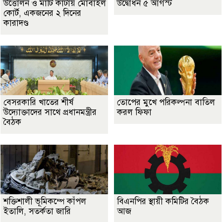
উত্তোলন ও মাটি কাটায় মোবাইল
উদ্বোধন ৫ আগস্ট
কোর্ট, একজনের ২ দিনের
কারাদণ্ড
বেসরকারি খাতের শীর্ষ
তোপের মুখে পরিকল্পনা বাতিল
উদ্যোক্তাদের সাথে প্রধানমন্ত্রীর
করল ফিফা
বৈঠক
শক্তিশালী ভূমিকম্পে কাঁপল
বিএনপির স্থায়ী কমিটির বৈঠক
ইতালি, সতর্কতা জারি
আজ