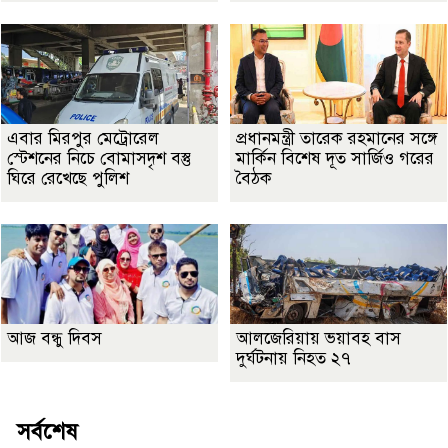
এবার মিরপুর মেট্রোরেল
প্রধানমন্ত্রী তারেক রহমানের সঙ্গে
স্টেশনের নিচে বোমাসদৃশ বস্তু
মার্কিন বিশেষ দূত সার্জিও গরের
ঘিরে রেখেছে পুলিশ
বৈঠক
আজ বন্ধু দিবস
আলজেরিয়ায় ভয়াবহ বাস
দুর্ঘটনায় নিহত ২৭
সর্বশেষ