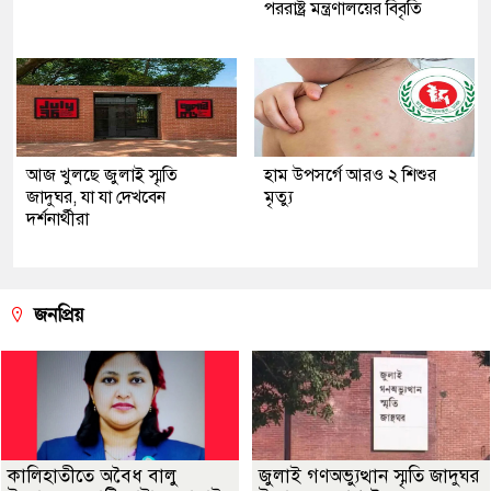
পররাষ্ট্র মন্ত্রণালয়ের বিবৃতি
আজ খুলছে জুলাই স্মৃতি
হাম উপসর্গে আরও ২ শিশুর
জাদুঘর, যা যা দেখবেন
মৃত্যু
দর্শনার্থীরা
জনপ্রিয়
কালিহাতীতে অবৈধ বালু
জুলাই গণঅভ্যুত্থান স্মৃতি জাদুঘর