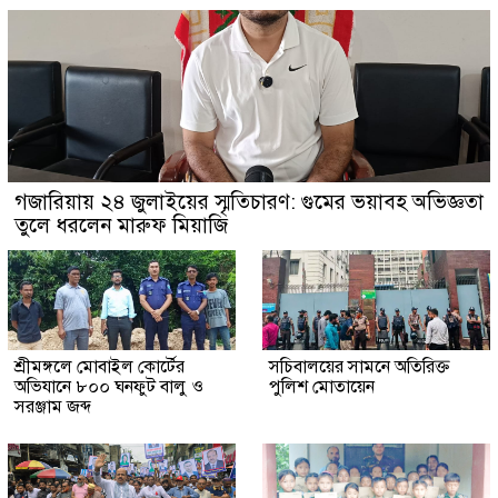
গজারিয়ায় ২৪ জুলাইয়ের স্মৃতিচারণ: গুমের ভয়াবহ অভিজ্ঞতা
তুলে ধরলেন মারুফ মিয়াজি
শ্রীমঙ্গলে মোবাইল কোর্টের
সচিবালয়ের সামনে অতিরিক্ত
অভিযানে ৮০০ ঘনফুট বালু ও
পুলিশ মোতায়েন
সরঞ্জাম জব্দ