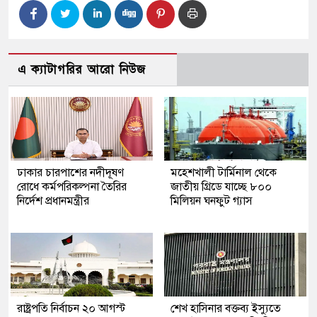
এ ক্যাটাগরির আরো নিউজ
ঢাকার চারপাশের নদীদূষণ
মহেশখালী টার্মিনাল থেকে
রোধে কর্মপরিকল্পনা তৈরির
জাতীয় গ্রিডে যাচ্ছে ৮০০
নির্দেশ প্রধানমন্ত্রীর
মিলিয়ন ঘনফুট গ্যাস
রাষ্ট্রপতি নির্বাচন ২০ আগস্ট
শেখ হাসিনার বক্তব্য ইস্যুতে