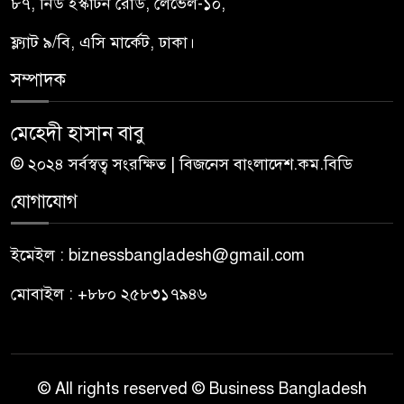
৮৭, নিউ ইস্কাটন রোড, লেভেল-১০,
ফ্ল্যাট ৯/বি, এসি মার্কেট, ঢাকা।
সম্পাদক
মেহেদী হাসান বাবু
© ২০২৪ সর্বস্বত্ব সংরক্ষিত | বিজনেস বাংলাদেশ.কম.বিডি
যোগাযোগ
ইমেইল : biznessbangladesh@gmail.com
মোবাইল : +৮৮০ ২৫৮৩১৭৯৪৬
© All rights reserved © Business Bangladesh