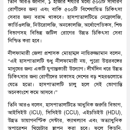
তিনি আরও জানান, ১ হাজার শয্যার মধ্যে ৫০০টি সাধারণ
রোগীদের জন্য এবং বাকি ৫০০টি বিশেষায়িত চিকিৎসা
সেবার জন্য বরাদ্দ থাকবে। হাসপাতালটিতে নেফ্রোলজি,
কার্ডিওলজি, নিউরোলজি, অনকোলজি, অর্থোপেডিকস, শিশু
বিভাগসহ বিভিন্ন জটিল রোগের উন্নত চিকিৎসা সেবা
নিশ্চিত করা হবে।
নীলফামারী জেলা প্রশাসক মোহাম্মদ নায়িরুজ্জামান বলেন,
“এই হাসপাতালটি শুধু নীলফামারী নয়, পুরো উত্তরবঙ্গের
মানুষের জন্য একটি যুগান্তকারী উদ্যোগ। দীর্ঘদিন ধরে উন্নত
চিকিৎসার জন্য রোগীদের ঢাকাসহ দেশের বড় শহরগুলোতে
যেতে হতো। হাসপাতালটি চালু হলে সেই ভোগান্তি
অনেকাংশে কমে আসবে।”
তিনি আরও বলেন, হাসপাতালটিতে আধুনিক জরুরি বিভাগ,
আইসিইউ (ICU), সিসিইউ (CCU), এইচডিইউ (HDU),
উন্নত ডায়াগনস্টিক সেন্টার, ক্যাথল্যাব এবং অত্যাধুনিক
অপারেশন থিয়েটার স্থাপন করা হবে। ফলে কিডনি,