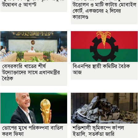
উদ্বোধন ৫ আগস্ট
উত্তোলন ও মাটি কাটায় মোবাইল
কোর্ট, একজনের ২ দিনের
কারাদণ্ড
বেসরকারি খাতের শীর্ষ
বিএনপির স্থায়ী কমিটির বৈঠক
উদ্যোক্তাদের সাথে প্রধানমন্ত্রীর
আজ
বৈঠক
তোপের মুখে পরিকল্পনা বাতিল
শক্তিশালী ভূমিকম্পে কাঁপল
করল ফিফা
ইতালি, সতর্কতা জারি