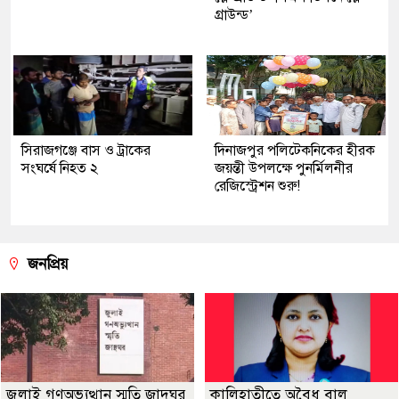
গ্রাউন্ড’
সিরাজগঞ্জে বাস ও ট্রাকের
দিনাজপুর পলিটেকনিকের হীরক
সংঘর্ষে নিহত ২
জয়ন্তী উপলক্ষে পুনর্মিলনীর
রেজিস্ট্রেশন শুরু!
জনপ্রিয়
জুলাই গণঅভ্যুত্থান স্মৃতি জাদুঘর
কালিহাতীতে অবৈধ বালু