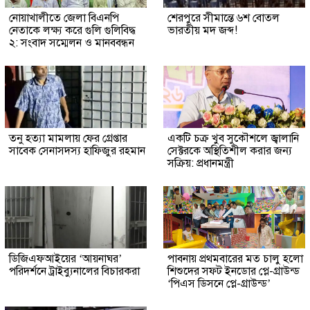
নোয়াখালীতে জেলা বিএনপি
শেরপুরে সীমান্তে ৬শ বোতল
নেতাকে লক্ষ্য করে গুলি গুলিবিদ্ধ
ভারতীয় মদ জব্দ!
২: সংবাদ সম্মেলন ও মানববন্ধন
তনু হত্যা মামলায় ফের গ্রেপ্তার
একটি চক্র খুব সুকৌশলে জ্বালানি
সাবেক সেনাসদস্য হাফিজুর রহমান
সেক্টরকে অস্থিতিশীল করার জন্য
সক্রিয়: প্রধানমন্ত্রী
ডিজিএফআইয়ের ‘আয়নাঘর’
পাবনায় প্রথমবারের মত চালু হলো
পরিদর্শনে ট্রাইব্যুনালের বিচারকরা
শিশুদের সফট ইনডোর প্লে-গ্রাউন্ড
‘পিএস ডিসনে প্লে-গ্রাউন্ড’