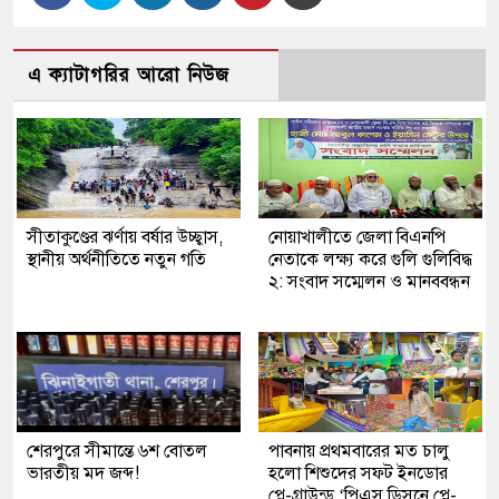
এ ক্যাটাগরির আরো নিউজ
সীতাকুণ্ডের ঝর্ণায় বর্ষার উচ্ছ্বাস,
নোয়াখালীতে জেলা বিএনপি
স্থানীয় অর্থনীতিতে নতুন গতি
নেতাকে লক্ষ্য করে গুলি গুলিবিদ্ধ
২: সংবাদ সম্মেলন ও মানববন্ধন
শেরপুরে সীমান্তে ৬শ বোতল
পাবনায় প্রথমবারের মত চালু
ভারতীয় মদ জব্দ!
হলো শিশুদের সফট ইনডোর
প্লে-গ্রাউন্ড ‘পিএস ডিসনে প্লে-