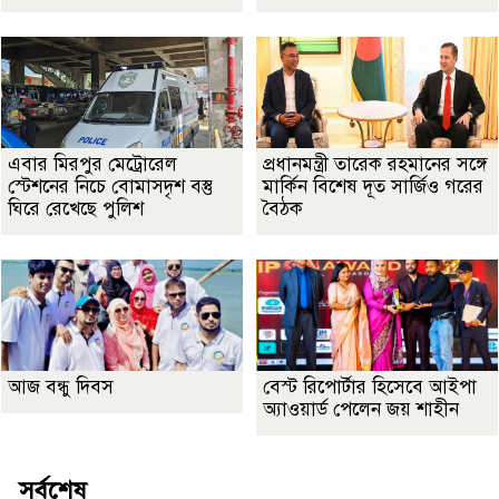
এবার মিরপুর মেট্রোরেল
প্রধানমন্ত্রী তারেক রহমানের সঙ্গে
স্টেশনের নিচে বোমাসদৃশ বস্তু
মার্কিন বিশেষ দূত সার্জিও গরের
ঘিরে রেখেছে পুলিশ
বৈঠক
আজ বন্ধু দিবস
বেস্ট রিপোর্টার হিসেবে আইপা
অ্যাওয়ার্ড পেলেন জয় শাহীন
সর্বশেষ