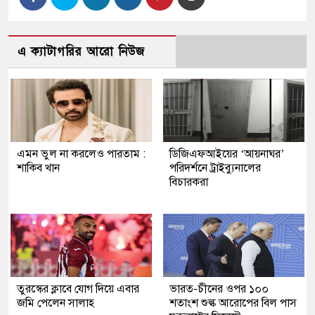
এ ক্যাটাগরির আরো নিউজ
এমন ভুল না করলেও পারতাম :
ডিজিএফআইয়ের ‘আয়নাঘর’
শাকিব খান
পরিদর্শনে ট্রাইব্যুনালের
বিচারকরা
তুরস্কের ক্লাবে যোগ দিয়ে এবার
ভারত-চীনের ওপর ১০০
জমি পেলেন সালাহ
শতাংশ শুল্ক আরোপের বিল পাস