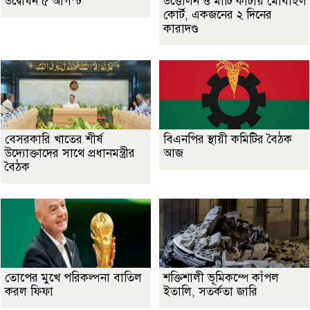
উদ্বোধন ৫ আগস্ট
উত্তোলন ও মাটি কাটায় মোবাইল
কোর্ট, একজনের ২ দিনের
কারাদণ্ড
বেসরকারি খাতের শীর্ষ
বিএনপির স্থায়ী কমিটির বৈঠক
উদ্যোক্তাদের সাথে প্রধানমন্ত্রীর
আজ
বৈঠক
তোপের মুখে পরিকল্পনা বাতিল
শক্তিশালী ভূমিকম্পে কাঁপল
করল ফিফা
ইতালি, সতর্কতা জারি