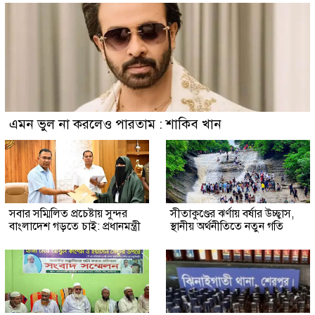
এমন ভুল না করলেও পারতাম : শাকিব খান
সবার সম্মিলিত প্রচেষ্টায় সুন্দর
সীতাকুণ্ডের ঝর্ণায় বর্ষার উচ্ছ্বাস,
বাংলাদেশ গড়তে চাই: প্রধানমন্ত্রী
স্থানীয় অর্থনীতিতে নতুন গতি