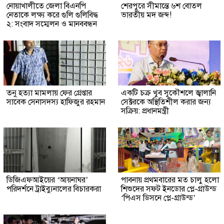
নোয়াখালীতে জেলা বিএনপি
শেরপুরে সীমান্তে ৬শ বোতল
নেতাকে লক্ষ্য করে গুলি গুলিবিদ্ধ
ভারতীয় মদ জব্দ!
২: সংবাদ সম্মেলন ও মানববন্ধন
তনু হত্যা মামলায় ফের গ্রেপ্তার
একটি চক্র খুব সুকৌশলে জ্বালানি
সাবেক সেনাসদস্য হাফিজুর রহমান
সেক্টরকে অস্থিতিশীল করার জন্য
সক্রিয়: প্রধানমন্ত্রী
ডিজিএফআইয়ের ‘আয়নাঘর’
পাবনায় প্রথমবারের মত চালু হলো
পরিদর্শনে ট্রাইব্যুনালের বিচারকরা
শিশুদের সফট ইনডোর প্লে-গ্রাউন্ড
‘পিএস ডিসনে প্লে-গ্রাউন্ড’