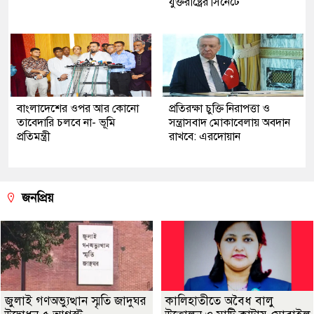
যুক্তরাষ্ট্রের সিনেটে
বাংলাদেশের ওপর আর কোনো
প্রতিরক্ষা চুক্তি নিরাপত্তা ও
তাবেদারি চলবে না- ভূমি
সন্ত্রাসবাদ মোকাবেলায় অবদান
প্রতিমন্ত্রী
রাখবে: এরদোয়ান
জনপ্রিয়
জুলাই গণঅভ্যুত্থান স্মৃতি জাদুঘর
কালিহাতীতে অবৈধ বালু