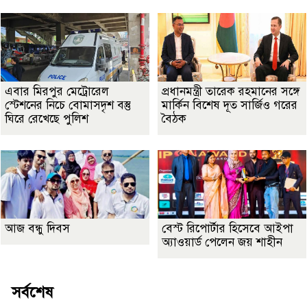
এবার মিরপুর মেট্রোরেল
প্রধানমন্ত্রী তারেক রহমানের সঙ্গে
স্টেশনের নিচে বোমাসদৃশ বস্তু
মার্কিন বিশেষ দূত সার্জিও গরের
ঘিরে রেখেছে পুলিশ
বৈঠক
আজ বন্ধু দিবস
বেস্ট রিপোর্টার হিসেবে আইপা
অ্যাওয়ার্ড পেলেন জয় শাহীন
সর্বশেষ